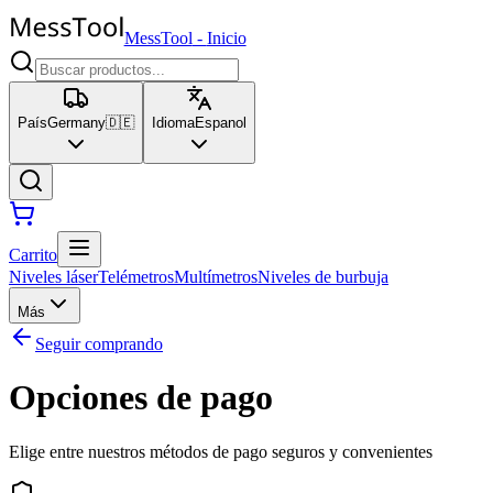
MessTool
-
Inicio
País
Germany
🇩🇪
Idioma
Espanol
Carrito
Niveles láser
Telémetros
Multímetros
Niveles de burbuja
Más
Seguir comprando
Opciones de pago
Elige entre nuestros métodos de pago seguros y convenientes