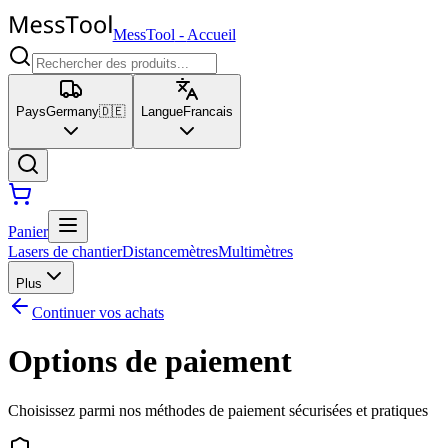
MessTool
-
Accueil
Pays
Germany
🇩🇪
Langue
Francais
Panier
Lasers de chantier
Distancemètres
Multimètres
Plus
Continuer vos achats
Options de paiement
Choisissez parmi nos méthodes de paiement sécurisées et pratiques