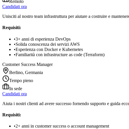
Remoto
Candidati ora
Unisciti al nostro team infrastruttura per aiutare a costruire e mante
Requisiti:
•
3+ anni di esperienza DevOps
•
Solida conoscenza dei servizi AWS
•
Esperienza con Docker e Kubernetes
•
Familiarità con infrastructure as code (Terraform)
Customer Success Manager
Berlino, Germania
Tempo pieno
In sede
Candidati ora
Aiuta i nostri clienti ad avere successo fornendo supporto e guida eccel
Requisiti:
•
2+ anni in customer success o account management