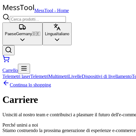
MessTool
-
Home
Paese
Germany
🇩🇪
Lingua
Italiano
Carrello
Telemetri laser
Telemetri
Multimetri
Livelle
Dispositivi di livellamento
T
Continua lo shopping
Carriere
Unisciti al nostro team e contribuisci a plasmare il futuro dell'e-comm
Perché unirsi a noi
Stiamo costruendo la prossima generazione di esperienze e-commerce. Un