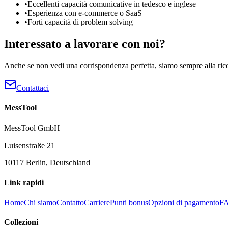
•
Eccellenti capacità comunicative in tedesco e inglese
•
Esperienza con e-commerce o SaaS
•
Forti capacità di problem solving
Interessato a lavorare con noi?
Anche se non vedi una corrispondenza perfetta, siamo sempre alla ricer
Contattaci
MessTool
MessTool GmbH
Luisenstraße 21
10117 Berlin, Deutschland
Link rapidi
Home
Chi siamo
Contatto
Carriere
Punti bonus
Opzioni di pagamento
F
Collezioni