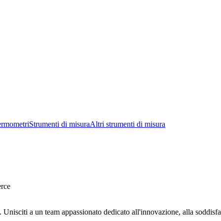
ermometri
Strumenti di misura
Altri strumenti di misura
erce
isciti a un team appassionato dedicato all'innovazione, alla soddisfazi