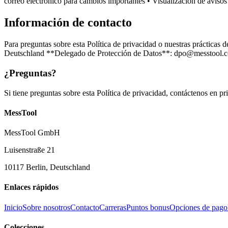
correo electrónico para cambios importantes • Visualización de avisos 
Información de contacto
Para preguntas sobre esta Política de privacidad o nuestras práctic
Deutschland **Delegado de Protección de Datos**: dpo@messtool.com 
¿Preguntas?
Si tiene preguntas sobre esta Política de privacidad, contáctenos en
MessTool
MessTool GmbH
Luisenstraße 21
10117 Berlin, Deutschland
Enlaces rápidos
Inicio
Sobre nosotros
Contacto
Carreras
Puntos bonus
Opciones de pago
Colecciones