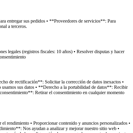
ra entregar sus pedidos • **Proveedores de servicios**: Para
nal a terceros.
es legales (registros fiscales: 10 años) • Resolver disputas y hacer
consentimiento
ho de rectificación**: Solicitar la corrección de datos inexactos •
o usamos sus datos • **Derecho a la portabilidad de datos**: Recibir
l consentimiento**: Retirar el consentimiento en cualquier momento
ar el rendimiento • Proporcionar contenido y anuncios personalizados •
ndimiento**: Nos ayudan a analizar y mejorar nuestro sitio web •