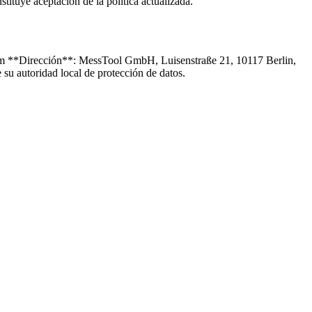
tituye aceptación de la política actualizada.
l.com **Dirección**: MessTool GmbH, Luisenstraße 21, 10117 Berlin,
u autoridad local de protección de datos.