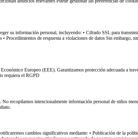
ionan anuncios relevantes Puede gestionar las preferencias de cookies
ger su información personal, incluyendo: • Cifrado SSL para transmisió
os • Procedimientos de respuesta a violaciones de datos Sin embargo, 
cio Económico Europeo (EEE). Garantizamos protección adecuada a trav
 lo requiera el RGPD
s. No recopilamos intencionalmente información personal de niños menor
diato.
tificaremos cambios significativos mediante: • Publicación de la políti