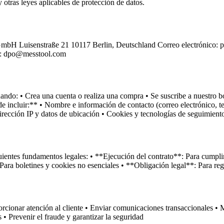
tras leyes aplicables de protección de datos.
 GmbH Luisenstraße 21 10117 Berlin, Deutschland Correo electrónico: 
en: dpo@messtool.com
o: • Crea una cuenta o realiza una compra • Se suscribe a nuestro bol
incluir:** • Nombre e información de contacto (correo electrónico, tel
irección IP y datos de ubicación • Cookies y tecnologías de seguimient
entes fundamentos legales: • **Ejecución del contrato**: Para cumplir 
ara boletines y cookies no esenciales • **Obligación legal**: Para regi
rcionar atención al cliente • Enviar comunicaciones transaccionales • 
• Prevenir el fraude y garantizar la seguridad