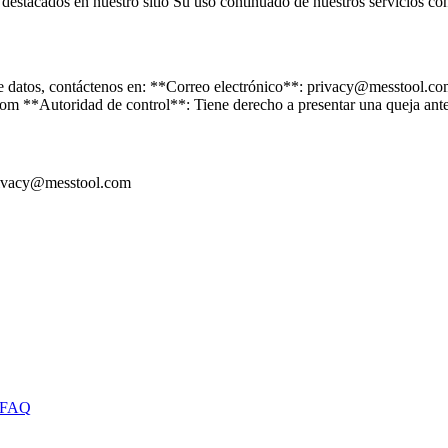
destacados en nuestro sitio Su uso continuado de nuestros servicios cons
as de datos, contáctenos en: **Correo electrónico**: privacy@messtoo
**Autoridad de control**: Tiene derecho a presentar una queja ante s
 privacy@messtool.com
FAQ