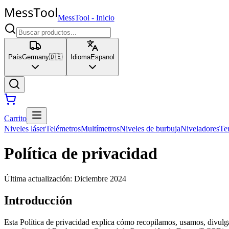
MessTool
-
Inicio
País
Germany
🇩🇪
Idioma
Espanol
Carrito
Niveles láser
Telémetros
Multímetros
Niveles de burbuja
Niveladores
Te
Política de privacidad
Última actualización
:
Diciembre 2024
Introducción
Esta Política de privacidad explica cómo recopilamos, usamos, divul