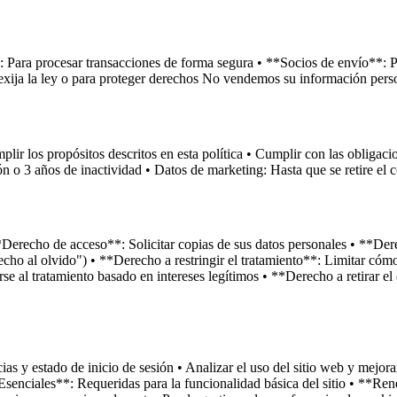
Para procesar transacciones de forma segura • **Socios de envío**: Pa
exija la ley o para proteger derechos No vendemos su información perso
r los propósitos descritos en esta política • Cumplir con las obligacion
ón o 3 años de inactividad • Datos de marketing: Hasta que se retire el 
*Derecho de acceso**: Solicitar copias de sus datos personales • **Derec
echo al olvido") • **Derecho a restringir el tratamiento**: Limitar cóm
e al tratamiento basado en intereses legítimos • **Derecho a retirar e
ias y estado de inicio de sesión • Analizar el uso del sitio web y mejor
Esenciales**: Requeridas para la funcionalidad básica del sitio • **Re