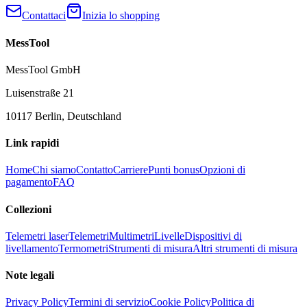
Contattaci
Inizia lo shopping
MessTool
MessTool GmbH
Luisenstraße 21
10117 Berlin, Deutschland
Link rapidi
Home
Chi siamo
Contatto
Carriere
Punti bonus
Opzioni di
pagamento
FAQ
Collezioni
Telemetri laser
Telemetri
Multimetri
Livelle
Dispositivi di
livellamento
Termometri
Strumenti di misura
Altri strumenti di misura
Note legali
Privacy Policy
Termini di servizio
Cookie Policy
Politica di