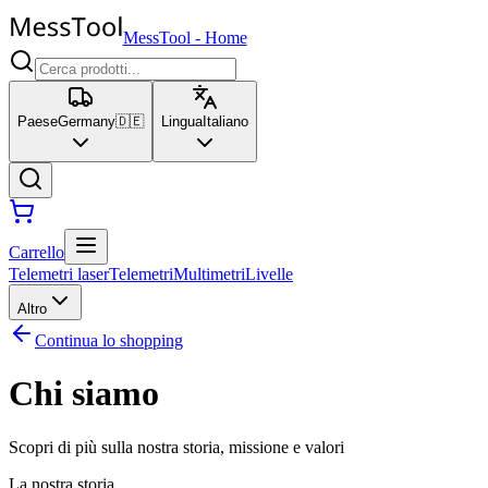
MessTool
-
Home
Paese
Germany
🇩🇪
Lingua
Italiano
Carrello
Telemetri laser
Telemetri
Multimetri
Livelle
Altro
Continua lo shopping
Chi siamo
Scopri di più sulla nostra storia, missione e valori
La nostra storia