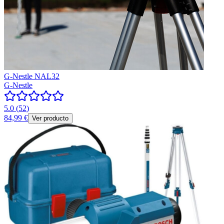
G-Nestle NAL32
G-Nestle
5.0
(
52
)
84,99 €
Ver producto