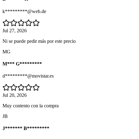
k*********@web.de
Jul 27, 2026
Ni se puede pedir más por este precio
MG
M*** G*********
d*********@movistar.es
Jul 20, 2026
Muy contento con la compra
JB
J******* B*********