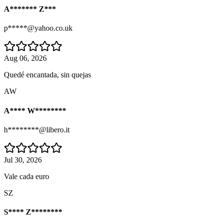
A******* Z***
p*****@yahoo.co.uk
Aug 06, 2026
Quedé encantada, sin quejas
AW
A**** W********
h********@libero.it
Jul 30, 2026
Vale cada euro
SZ
S**** Z********