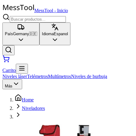
MessTool
-
Inicio
País
Germany
🇩🇪
Idioma
Espanol
Carrito
Niveles láser
Telémetros
Multímetros
Niveles de burbuja
Más
Home
Niveladores