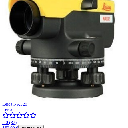
Leica NA320
Leica
5.0
(
87
)
169,00 €