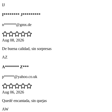
IJ
I******** J*********
n******@gmx.de
Aug 08, 2026
De buena calidad, sin sorpresas
AZ
A******* Z***
p*****@yahoo.co.uk
Aug 06, 2026
Quedé encantada, sin quejas
AW