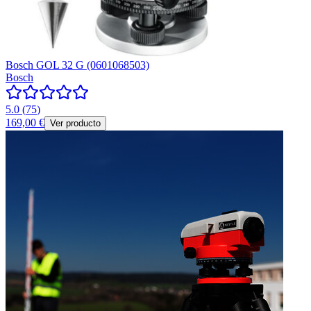
Bosch GOL 32 G (0601068503)
Bosch
5.0
(
75
)
169,00 €
Ver producto