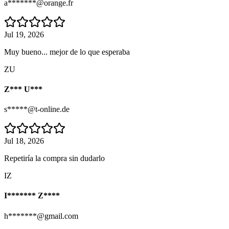
a*******@orange.fr
Jul 19, 2026
Muy bueno... mejor de lo que esperaba
ZU
Z*** U***
s*****@t-online.de
Jul 18, 2026
Repetiría la compra sin dudarlo
IZ
I******* Z****
h*******@gmail.com