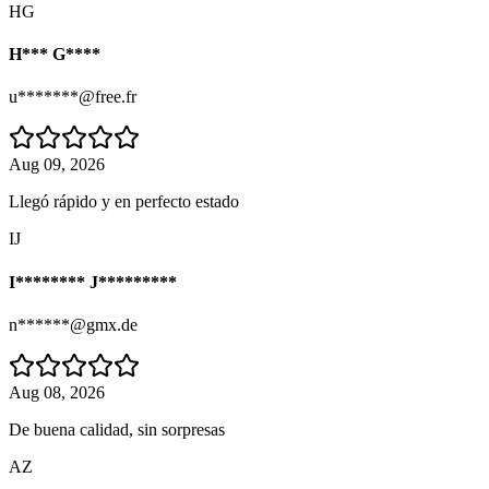
HG
H*** G****
u*******@free.fr
Aug 09, 2026
Llegó rápido y en perfecto estado
IJ
I******** J*********
n******@gmx.de
Aug 08, 2026
De buena calidad, sin sorpresas
AZ