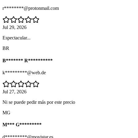
r********@protonmail.com
Jul 29, 2026
Espectacular...
BR
B******* R**********
k*********@web.de
Jul 27, 2026
Ni se puede pedir más por este precio
MG
M*** G*********
d*********@movistar.es