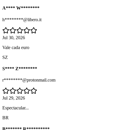
A**** W********
h********@libero.it
Jul 30, 2026
Vale cada euro
SZ
S**** Z********
r********@protonmail.com
Jul 29, 2026
Espectacular...
BR
B******* R**********