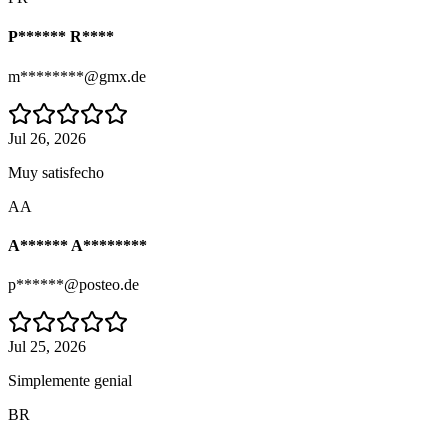
P****** R****
m********@gmx.de
Jul 26, 2026
Muy satisfecho
AA
A****** A********
p******@posteo.de
Jul 25, 2026
Simplemente genial
BR