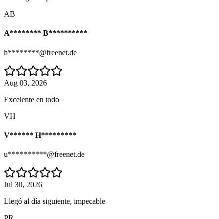
AB
A******** B**********
h********@freenet.de
Aug 03, 2026
Excelente en todo
VH
V****** H*********
u**********@freenet.de
Jul 30, 2026
Llegó al día siguiente, impecable
PR