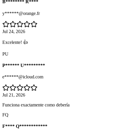
B******** R****
y******@orange.fr
Jul 24, 2026
Excelente! 👍
PU
P****** U*********
e******@icloud.com
Jul 21, 2026
Funciona exactamente como debería
FQ
F**** Q************