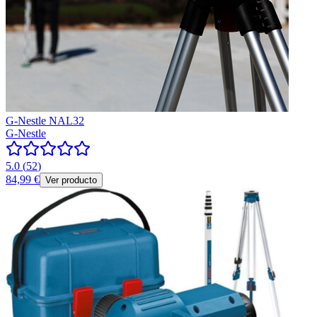
G-Nestle NAL32
G-Nestle
5.0
(
52
)
84,99 €
Ver producto