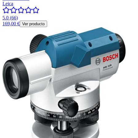
Leica
5.0
(
66
)
169,00 €
Ver producto