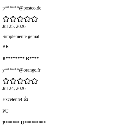
p******@posteo.de
Jul 25, 2026
Simplemente genial
BR
B******** R****
y******@orange.fr
Jul 24, 2026
Excelente! 👍
PU
P****** U*********