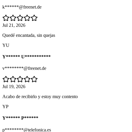
k******@freenet.de
Jul 21, 2026
Quedé encantada, sin quejas
YU
Y****** U***********
v********@freenet.de
Jul 19, 2026
Acabo de recibirlo y estoy muy contento
YP
Y****** P******
p********@telefonica.es