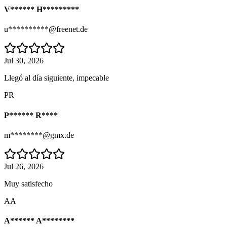
V****** H*********
u**********@freenet.de
Jul 30, 2026
Llegó al día siguiente, impecable
PR
P****** R****
m********@gmx.de
Jul 26, 2026
Muy satisfecho
AA
A****** A********