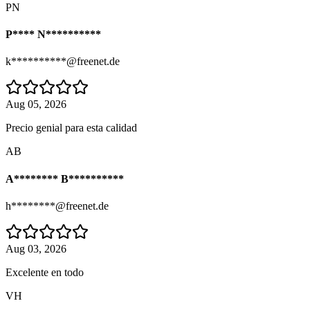
PN
P**** N**********
k**********@freenet.de
Aug 05, 2026
Precio genial para esta calidad
AB
A******** B**********
h********@freenet.de
Aug 03, 2026
Excelente en todo
VH