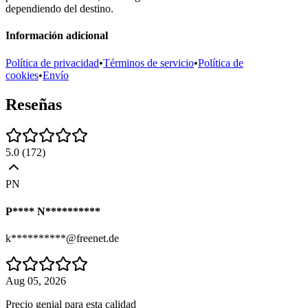
dependiendo del destino.
Información adicional
Política de privacidad
•
Términos de servicio
•
Política de
cookies
•
Envío
Reseñas
5.0
(
172
)
PN
P**** N**********
k**********@freenet.de
Aug 05, 2026
Precio genial para esta calidad