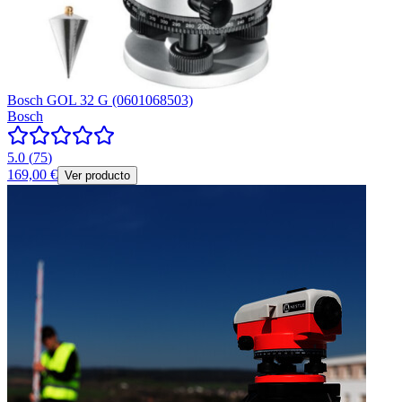
Bosch GOL 32 G (0601068503)
Bosch
5.0
(
75
)
169,00 €
Ver producto