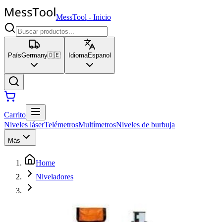
MessTool
-
Inicio
País
Germany
🇩🇪
Idioma
Espanol
Carrito
Niveles láser
Telémetros
Multímetros
Niveles de burbuja
Más
Home
Niveladores