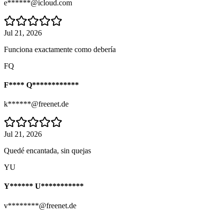
e******@icloud.com
Jul 21, 2026
Funciona exactamente como debería
FQ
F**** Q************
k******@freenet.de
Jul 21, 2026
Quedé encantada, sin quejas
YU
Y****** U***********
v********@freenet.de