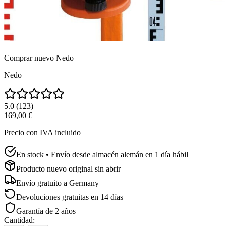
Comprar nuevo
Nedo
Nedo
5.0
(
123
)
169,00 €
Precio con IVA incluido
En stock • Envío desde almacén alemán en 1 día hábil
Producto nuevo original sin abrir
Envío gratuito a
Germany
Devoluciones gratuitas en 14 días
Garantía de 2 años
Cantidad
: