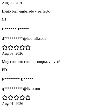
Aug 03, 2026
Llegó bien embalado y perfecto
CJ
C****** J*****
d**********@hotmail.com
Aug 03, 2026
Muy contento con mi compra, volveré
PD
P******** D*****
q**********@live.com
Aug 01, 2026