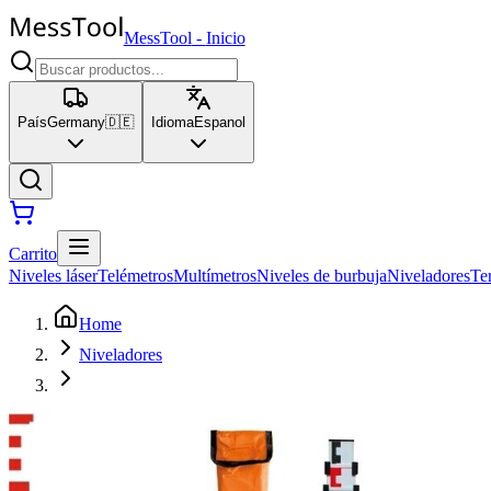
MessTool
-
Inicio
País
Germany
🇩🇪
Idioma
Espanol
Carrito
Niveles láser
Telémetros
Multímetros
Niveles de burbuja
Niveladores
Te
Home
Niveladores