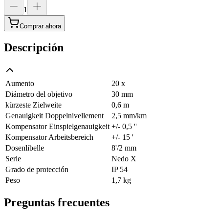
1
Comprar ahora
Descripción
Aumento
20 x
Diámetro del objetivo
30 mm
kürzeste Zielweite
0,6 m
Genauigkeit Doppelnivellement
2,5 mm/km
Kompensator Einspielgenauigkeit
+/- 0,5 ''
Kompensator Arbeitsbereich
+/- 15 '
Dosenlibelle
8'/2 mm
Serie
Nedo X
Grado de protección
IP 54
Peso
1,7 kg
Preguntas frecuentes