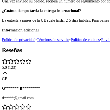
Una vez enviado su pedido, recibirá un número de seguimiento por corr
¿Cuánto tiempo tarda la entrega internacional?
La entrega a países de la UE suele tardar 2-5 días hábiles. Para países
Información adicional
Política de privacidad
•
Términos de servicio
•
Política de cookies
•
Enví
Reseñas
5.0
(
123
)
GB
G******* B*********
d*****@gmail.com