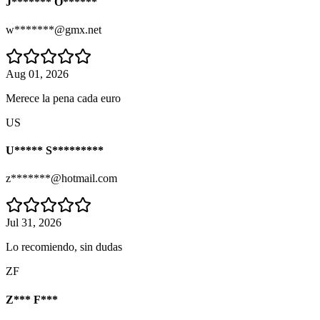
J******* O******
w*******@gmx.net
Aug 01, 2026
Merece la pena cada euro
US
U***** S*********
z*******@hotmail.com
Jul 31, 2026
Lo recomiendo, sin dudas
ZF
Z*** F***