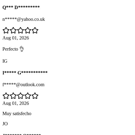
Q*** D*********
n*****@yahoo.co.uk
Aug 01, 2026
Perfecto 👌
IG
I***** G***********
f*****@outlook.com
Aug 01, 2026
Muy satisfecho
JO