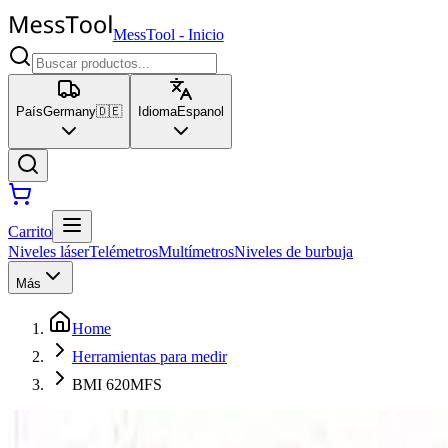
MessTool
-
Inicio
País
Germany
🇩🇪
Idioma
Espanol
Carrito
Niveles láser
Telémetros
Multímetros
Niveles de burbuja
Más
Home
Herramientas para medir
BMI 620MFS