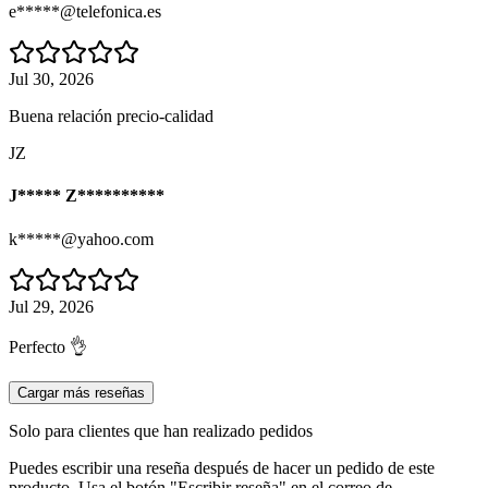
e*****@telefonica.es
Jul 30, 2026
Buena relación precio-calidad
JZ
J***** Z**********
k*****@yahoo.com
Jul 29, 2026
Perfecto 👌
Cargar más reseñas
Solo para clientes que han realizado pedidos
Puedes escribir una reseña después de hacer un pedido de este
producto. Usa el botón "Escribir reseña" en el correo de