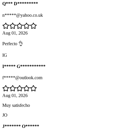
Q*** D*********
n*****@yahoo.co.uk
Aug 01, 2026
Perfecto 👌
IG
I***** G***********
f*****@outlook.com
Aug 01, 2026
Muy satisfecho
JO
J******* O******