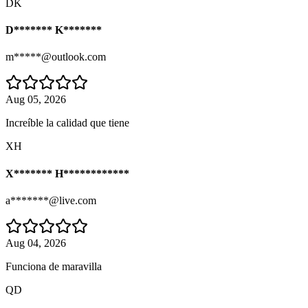
DK
D******* K*******
m*****@outlook.com
Aug 05, 2026
Increíble la calidad que tiene
XH
X******* H************
a*******@live.com
Aug 04, 2026
Funciona de maravilla
QD