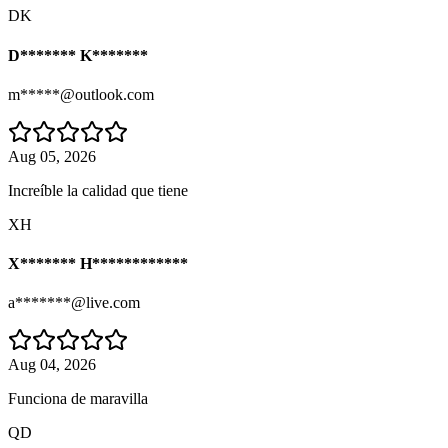
DK
D******* K*******
m*****@outlook.com
Aug 05, 2026
Increíble la calidad que tiene
XH
X******* H************
a*******@live.com
Aug 04, 2026
Funciona de maravilla
QD