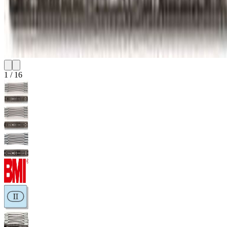
1
/
16