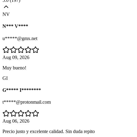
5.0
(
197
)
NV
N*** V****
u*****@gmx.net
Aug 09, 2026
Muy bueno!
GI
G***** I********
t*****@protonmail.com
Aug 06, 2026
Precio justo y excelente calidad. Sin duda repito