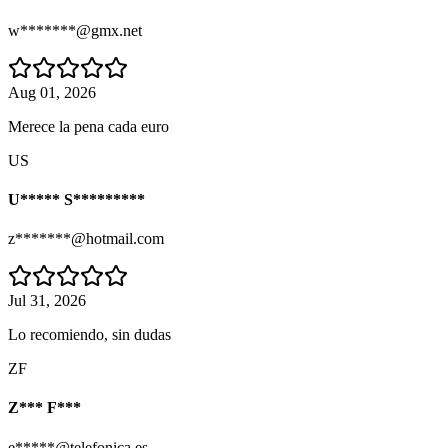
w*******@gmx.net
Aug 01, 2026
Merece la pena cada euro
US
U***** S*********
z*******@hotmail.com
Jul 31, 2026
Lo recomiendo, sin dudas
ZF
Z*** F***
e*****@telefonica.es