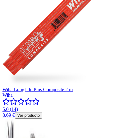
Wiha LongLife Plus Composite 2 m
Wiha
5.0
(
14
)
8,69 €
Ver producto