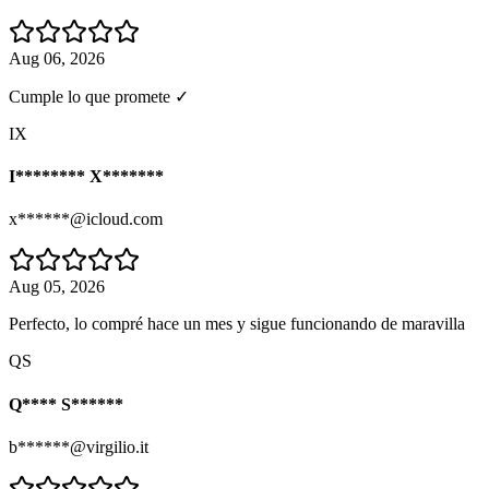
Aug 06, 2026
Cumple lo que promete ✓
IX
I******** X*******
x******@icloud.com
Aug 05, 2026
Perfecto, lo compré hace un mes y sigue funcionando de maravilla
QS
Q**** S******
b******@virgilio.it