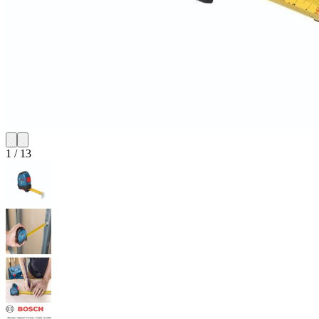
1
/
13