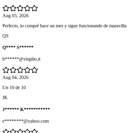
Aug 05, 2026
Perfecto, lo compré hace un mes y sigue funcionando de maravilla
QS
Q**** S******
b******@virgilio.it
Aug 04, 2026
Un 10 de 10
JK
J****** K***********
e********@yahoo.com