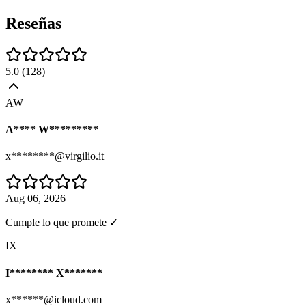
Reseñas
5.0
(
128
)
AW
A**** W*********
x********@virgilio.it
Aug 06, 2026
Cumple lo que promete ✓
IX
I******** X*******
x******@icloud.com