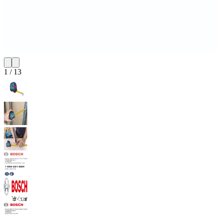
1
/
13