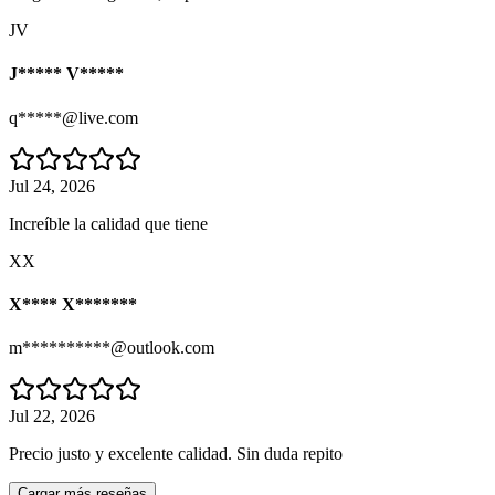
JV
J***** V*****
q*****@live.com
Jul 24, 2026
Increíble la calidad que tiene
XX
X**** X*******
m**********@outlook.com
Jul 22, 2026
Precio justo y excelente calidad. Sin duda repito
Cargar más reseñas