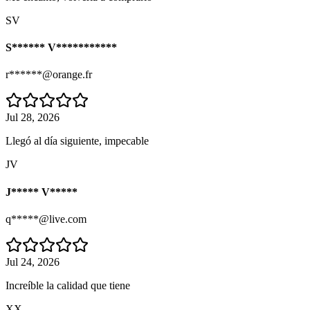
SV
S****** V***********
r******@orange.fr
Jul 28, 2026
Llegó al día siguiente, impecable
JV
J***** V*****
q*****@live.com
Jul 24, 2026
Increíble la calidad que tiene
XX