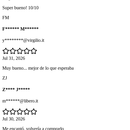
Super bueno! 10/10
FM
F****** M******
y********@virgilio.it
Jul 31, 2026
Muy bueno... mejor de lo que esperaba
ZJ
Z**** J*****
m******@libero.it
Jul 30, 2026
Me encantó, volvería a comprarlo