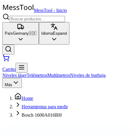
MessTool
-
Inicio
País
Germany
🇩🇪
Idioma
Espanol
Carrito
Niveles láser
Telémetros
Multímetros
Niveles de burbuja
Más
Home
Herramientas para medir
Bosch 1600A016BH