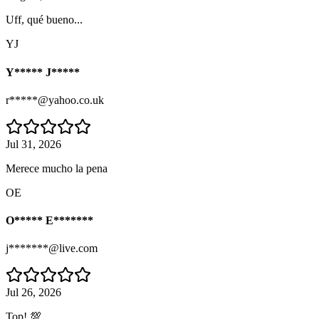
Uff, qué bueno...
YJ
Y***** J*****
r*****@yahoo.co.uk
Jul 31, 2026
Merece mucho la pena
OE
O***** E*******
j*******@live.com
Jul 26, 2026
Top! 💯