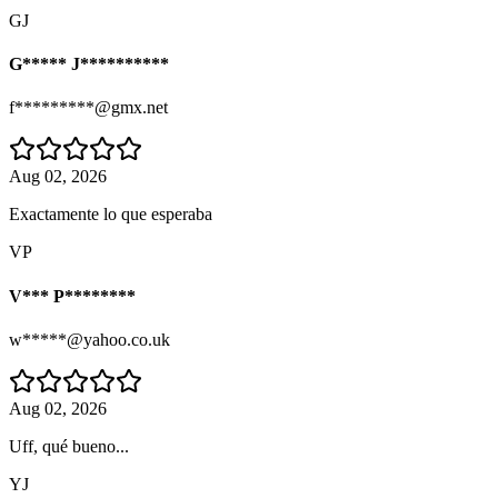
GJ
G***** J**********
f*********@gmx.net
Aug 02, 2026
Exactamente lo que esperaba
VP
V*** P********
w*****@yahoo.co.uk
Aug 02, 2026
Uff, qué bueno...
YJ