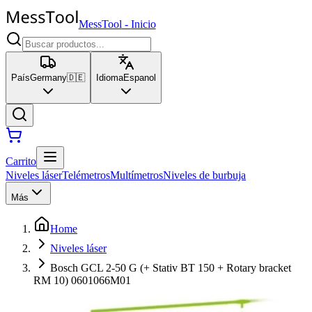
MessTool
-
Inicio
País
Germany
🇩🇪
Idioma
Espanol
Carrito
Niveles láser
Telémetros
Multímetros
Niveles de burbuja
Más
Home
Niveles láser
Bosch GCL 2-50 G (+ Stativ BT 150 + Rotary bracket
RM 10) 0601066M01