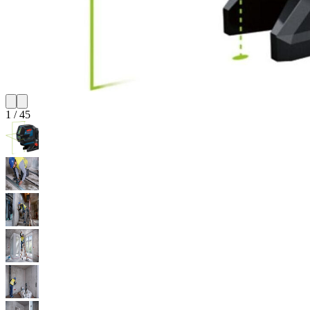
1
/
45