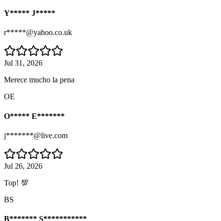
Y***** J*****
r*****@yahoo.co.uk
Jul 31, 2026
Merece mucho la pena
OE
O***** E*******
j*******@live.com
Jul 26, 2026
Top! 💯
BS
B******* S***********