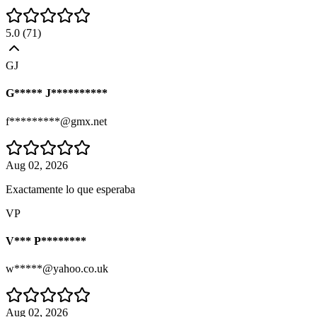
5.0
(
71
)
GJ
G***** J**********
f*********@gmx.net
Aug 02, 2026
Exactamente lo que esperaba
VP
V*** P********
w*****@yahoo.co.uk
Aug 02, 2026