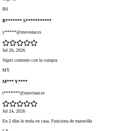
BS
B******* S***********
y*****@movistar.es
Jul 26, 2026
Súper contento con la compra
MY
M*** Y****
t*******@movistar.es
Jul 24, 2026
En 2 días lo tenía en casa. Funciona de maravilla
LX