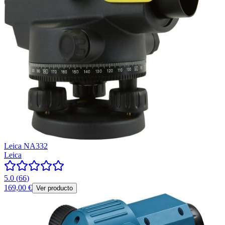
Leica NA332
Leica
5.0
(
66
)
169,00 €
Ver producto