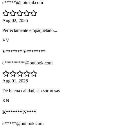
e*****@hotmail.com
Aug 02, 2026
Perfectamente empaquetado...
VV
V******* V********
e*********@outlook.com
Aug 01, 2026
De buena calidad, sin sorpresas
KN
K******* N****
d*****@outlook.com