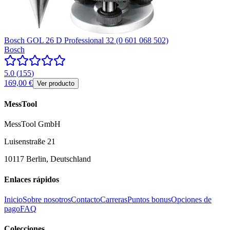
Bosch GOL 26 D Professional 32 (0 601 068 502)
Bosch
5.0
(
155
)
169,00 €
Ver producto
MessTool
MessTool GmbH
Luisenstraße 21
10117 Berlin, Deutschland
Enlaces rápidos
Inicio
Sobre nosotros
Contacto
Carreras
Puntos bonus
Opciones de
pago
FAQ
Colecciones