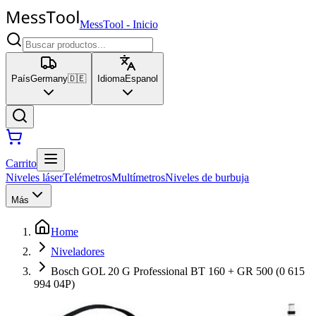
MessTool
-
Inicio
País
Germany
🇩🇪
Idioma
Espanol
Carrito
Niveles láser
Telémetros
Multímetros
Niveles de burbuja
Más
Home
Niveladores
Bosch GOL 20 G Professional BT 160 + GR 500 (0 615
994 04P)