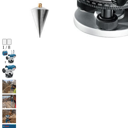
1
/
8