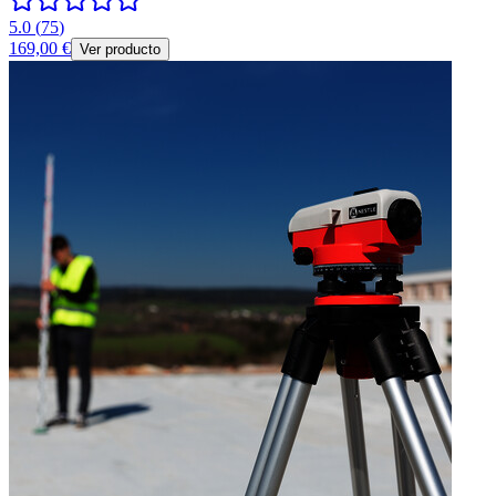
5.0
(
75
)
169,00 €
Ver producto