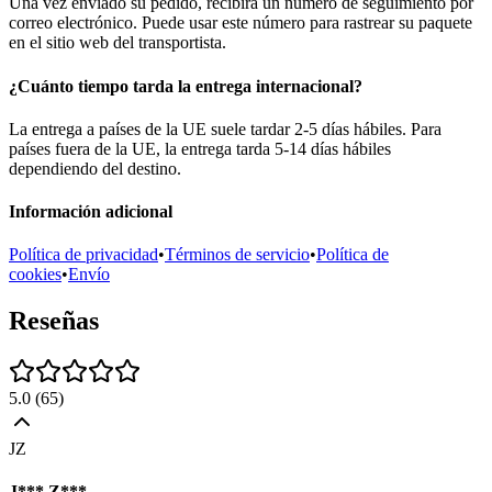
Una vez enviado su pedido, recibirá un número de seguimiento por
correo electrónico. Puede usar este número para rastrear su paquete
en el sitio web del transportista.
¿Cuánto tiempo tarda la entrega internacional?
La entrega a países de la UE suele tardar 2-5 días hábiles. Para
países fuera de la UE, la entrega tarda 5-14 días hábiles
dependiendo del destino.
Información adicional
Política de privacidad
•
Términos de servicio
•
Política de
cookies
•
Envío
Reseñas
5.0
(
65
)
JZ
J*** Z***