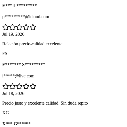
E*** L*********
p*********@icloud.com
Jul 19, 2026
Relación precio-calidad excelente
FS
F******* S*********
i*****@live.com
Jul 18, 2026
Precio justo y excelente calidad. Sin duda repito
XG
X*** G******