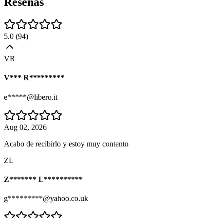
Reseñas
5.0
(
94
)
VR
V*** R*********
e*****@libero.it
Aug 02, 2026
Acabo de recibirlo y estoy muy contento
ZL
Z******* L**********
g*********@yahoo.co.uk