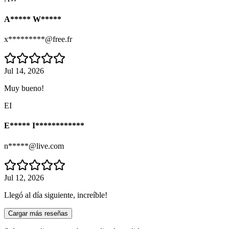
A***** W*****
x*********@free.fr
Jul 14, 2026
Muy bueno!
EI
E***** I************
n*****@live.com
Jul 12, 2026
Llegó al día siguiente, increíble!
Cargar más reseñas