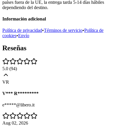
países fuera de la UE, la entrega tarda 5-14 días hábiles
dependiendo del destino.
Información adicional
Política de privacidad
•
Términos de servicio
•
Política de
cookies
•
Envío
Reseñas
5.0
(
94
)
VR
V*** R*********
e*****@libero.it
Aug 02, 2026