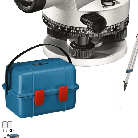
1
/
30