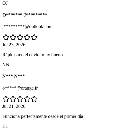
OJ
O******* J*********
j*********@outlook.com
Jul 23, 2026
Rápidísimo el envío, muy bueno
NN
N*** N***
o*****@orange.fr
Jul 21, 2026
Funciona perfectamente desde el primer día
EL