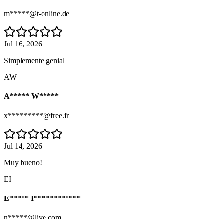
m*****@t-online.de
Jul 16, 2026
Simplemente genial
AW
A***** W*****
x*********@free.fr
Jul 14, 2026
Muy bueno!
EI
E***** I************
n*****@live.com