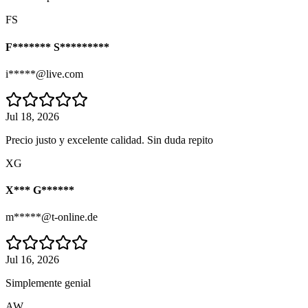
FS
F******* S*********
i*****@live.com
Jul 18, 2026
Precio justo y excelente calidad. Sin duda repito
XG
X*** G******
m*****@t-online.de
Jul 16, 2026
Simplemente genial
AW