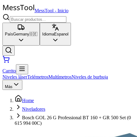
MessTool
-
Inicio
País
Germany
🇩🇪
Idioma
Espanol
Carrito
Niveles láser
Telémetros
Multímetros
Niveles de burbuja
Más
Home
Niveladores
Bosch GOL 26 G Professional BT 160 + GR 500 Set (0
615 994 00C)