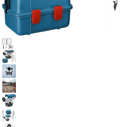
1
/
30