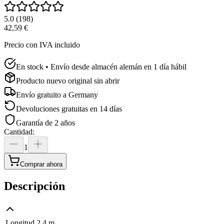
5.0
(
198
)
42,59 €
Precio con IVA incluido
En stock • Envío desde almacén alemán en 1 día hábil
Producto nuevo original sin abrir
Envío gratuito a
Germany
Devoluciones gratuitas en 14 días
Garantía de 2 años
Cantidad
:
1
Comprar ahora
Descripción
Longitud
2,4 m