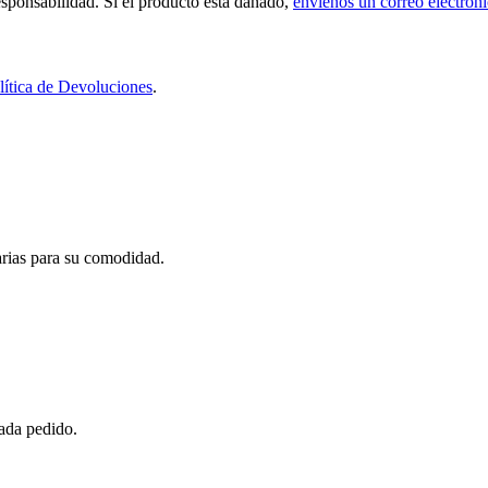
sponsabilidad. Si el producto está dañado,
envíenos un correo electrón
lítica de Devoluciones
.
carias para su comodidad.
cada pedido.