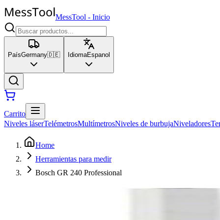
MessTool
-
Inicio
País
Germany
🇩🇪
Idioma
Espanol
Carrito
Niveles láser
Telémetros
Multímetros
Niveles de burbuja
Niveladores
Te
Home
Herramientas para medir
Bosch GR 240 Professional