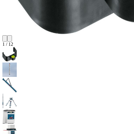
1
/
12