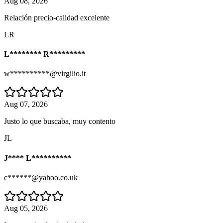
Aug 08, 2026
Relación precio-calidad excelente
LR
L******** R*********
w**********@virgilio.it
Aug 07, 2026
Justo lo que buscaba, muy contento
JL
J**** L**********
c******@yahoo.co.uk
Aug 05, 2026