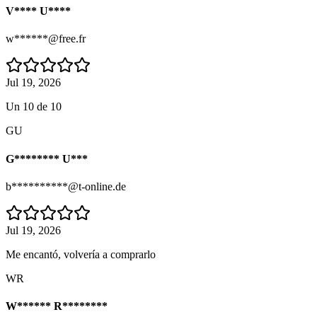
V**** U****
w******@free.fr
Jul 19, 2026
Un 10 de 10
GU
G******** U***
b**********@t-online.de
Jul 19, 2026
Me encantó, volvería a comprarlo
WR
W****** R********