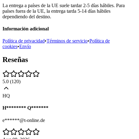
La entrega a países de la UE suele tardar 2-5 días hábiles. Para
países fuera de la UE, la entrega tarda 5-14 días hábiles
dependiendo del destino.
Información adicional
Política de privacidad
•
Términos de servicio
•
Política de
cookies
•
Envío
Reseñas
5.0
(
120
)
HQ
H******** Q*******
e******@t-online.de