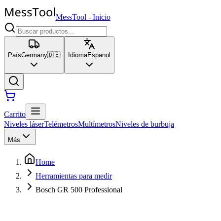
MessTool
-
Inicio
País
Germany
🇩🇪
Idioma
Espanol
Carrito
Niveles láser
Telémetros
Multímetros
Niveles de burbuja
Más
Home
Herramientas para medir
Bosch GR 500 Professional