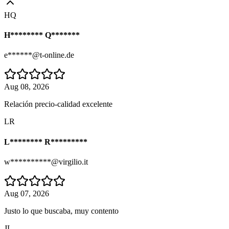
HQ
H******** Q*******
e******@t-online.de
Aug 08, 2026
Relación precio-calidad excelente
LR
L******** R*********
w**********@virgilio.it
Aug 07, 2026
Justo lo que buscaba, muy contento
JL