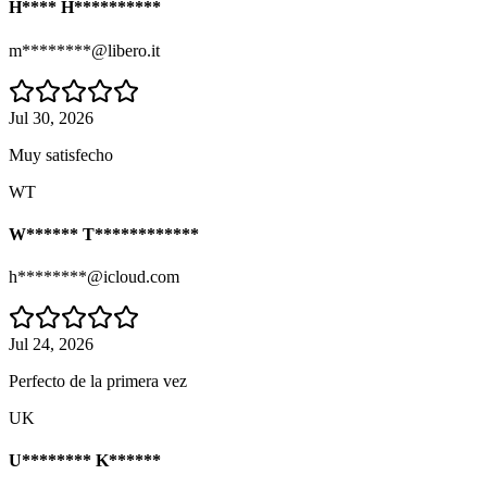
H**** H**********
m********@libero.it
Jul 30, 2026
Muy satisfecho
WT
W****** T************
h********@icloud.com
Jul 24, 2026
Perfecto de la primera vez
UK
U******** K******