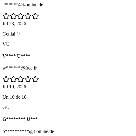
j******@t-online.de
Jul 23, 2026
Genial ✨
VU
V**** U****
w******@free.fr
Jul 19, 2026
Un 10 de 10
GU
G******** U***
b**********@t-online.de