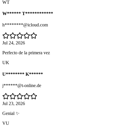
WT
W****** T************
h********@icloud.com
Jul 24, 2026
Perfecto de la primera vez
UK
U******** K******
j******@t-online.de
Jul 23, 2026
Genial ✨
VU