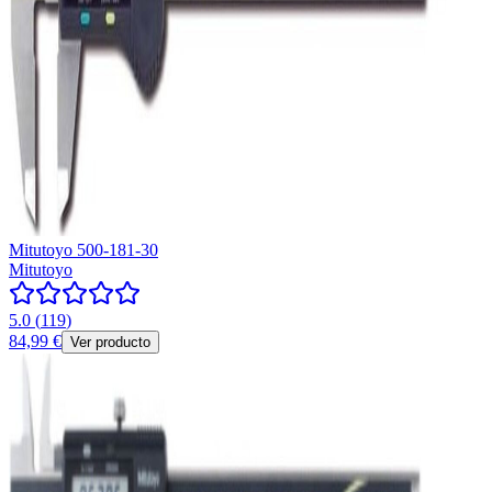
Mitutoyo 500-181-30
Mitutoyo
5.0
(
119
)
84,99 €
Ver producto