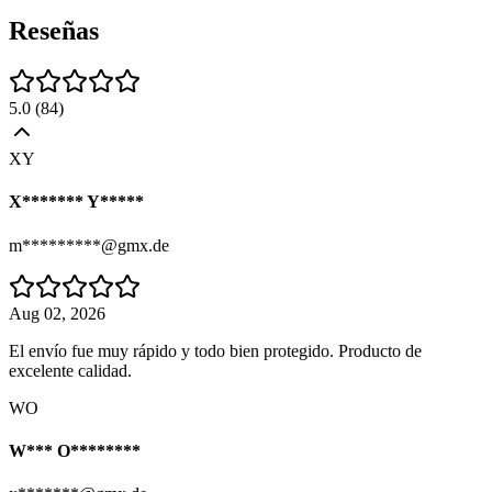
Reseñas
5.0
(
84
)
XY
X******* Y*****
m*********@gmx.de
Aug 02, 2026
El envío fue muy rápido y todo bien protegido. Producto de
excelente calidad.
WO
W*** O********