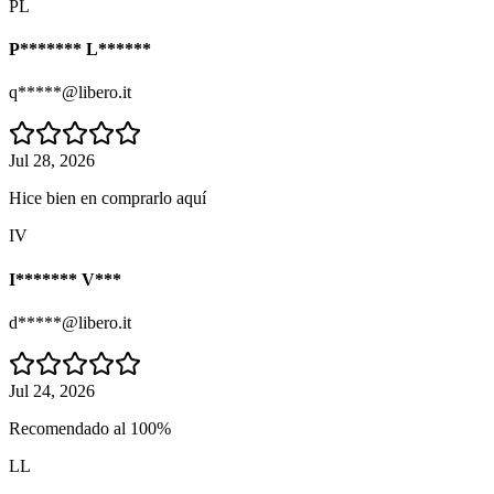
PL
P******* L******
q*****@libero.it
Jul 28, 2026
Hice bien en comprarlo aquí
IV
I******* V***
d*****@libero.it
Jul 24, 2026
Recomendado al 100%
LL