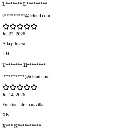
L******* L*********
s*********@icloud.com
Jul 22, 2026
A la primera
UH
U******* H********
t*********@icloud.com
Jul 14, 2026
Funciona de maravilla
XK
X*** K**********