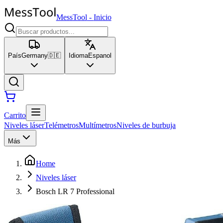
MessTool
-
Inicio
País
Germany
🇩🇪
Idioma
Espanol
Carrito
Niveles láser
Telémetros
Multímetros
Niveles de burbuja
Más
Home
Niveles láser
Bosch LR 7 Professional