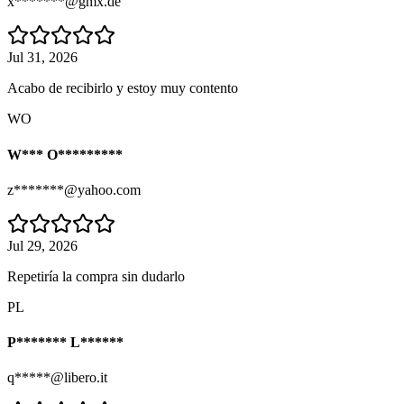
x*******@gmx.de
Jul 31, 2026
Acabo de recibirlo y estoy muy contento
WO
W*** O*********
z*******@yahoo.com
Jul 29, 2026
Repetiría la compra sin dudarlo
PL
P******* L******
q*****@libero.it