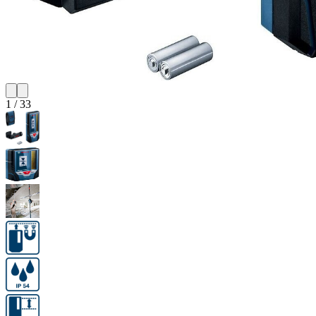
1
/
33