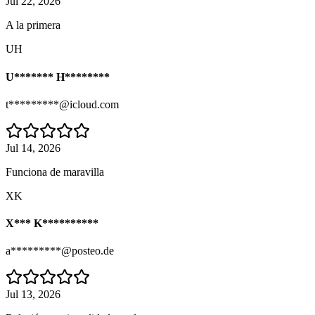
Jul 22, 2026
A la primera
UH
U******* H********
t*********@icloud.com
Jul 14, 2026
Funciona de maravilla
XK
X*** K**********
a*********@posteo.de
Jul 13, 2026