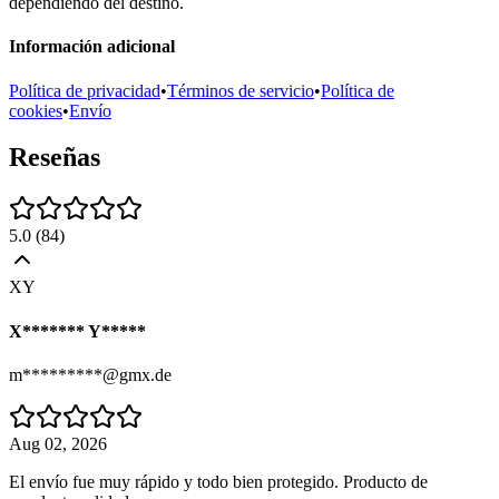
dependiendo del destino.
Información adicional
Política de privacidad
•
Términos de servicio
•
Política de
cookies
•
Envío
Reseñas
5.0
(
84
)
XY
X******* Y*****
m*********@gmx.de
Aug 02, 2026
El envío fue muy rápido y todo bien protegido. Producto de