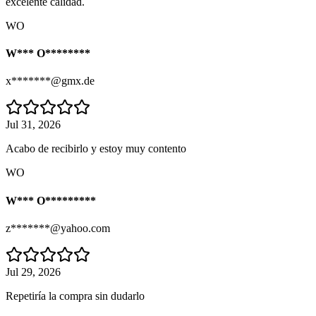
excelente calidad.
WO
W*** O********
x*******@gmx.de
Jul 31, 2026
Acabo de recibirlo y estoy muy contento
WO
W*** O*********
z*******@yahoo.com
Jul 29, 2026
Repetiría la compra sin dudarlo