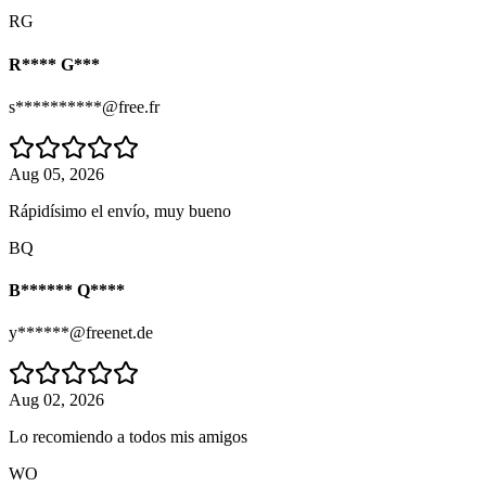
RG
R**** G***
s**********@free.fr
Aug 05, 2026
Rápidísimo el envío, muy bueno
BQ
B****** Q****
y******@freenet.de
Aug 02, 2026
Lo recomiendo a todos mis amigos
WO