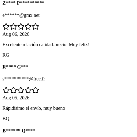
Z**** P**********
e******@gmx.net
Aug 06, 2026
Excelente relación calidad-precio. Muy feliz!
RG
R**** G***
s**********@free.fr
Aug 05, 2026
Rápidísimo el envío, muy bueno
BQ
B****** Q****