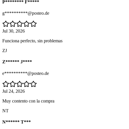
P******** F*****
g**********@posteo.de
Jul 30, 2026
Funciona perfecto, sin problemas
ZJ
Z****** J****
e**********@posteo.de
Jul 24, 2026
Muy contento con la compra
NT
N****** T***