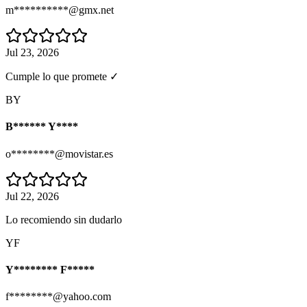
m**********@gmx.net
Jul 23, 2026
Cumple lo que promete ✓
BY
B****** Y****
o********@movistar.es
Jul 22, 2026
Lo recomiendo sin dudarlo
YF
Y******** F*****
f********@yahoo.com