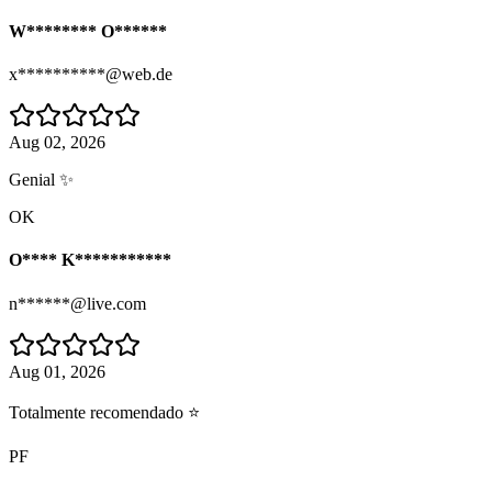
W******** O******
x**********@web.de
Aug 02, 2026
Genial ✨
OK
O**** K***********
n******@live.com
Aug 01, 2026
Totalmente recomendado ⭐
PF