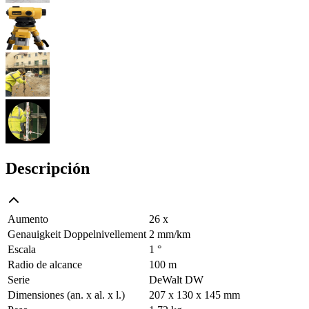
Descripción
Aumento
26 x
Genauigkeit Doppelnivellement
2 mm/km
Escala
1 °
Radio de alcance
100 m
Serie
DeWalt DW
Dimensiones (an. x al. x l.)
207 x 130 x 145 mm