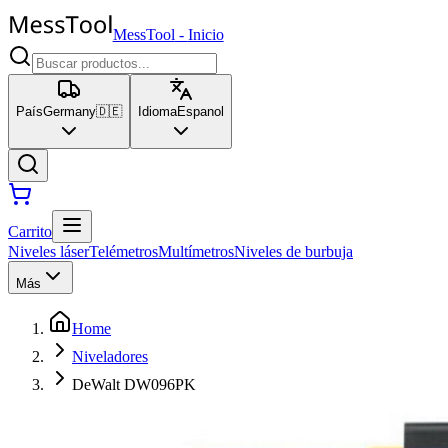
MessTool
-
Inicio
País
Germany
🇩🇪
Idioma
Espanol
Carrito
Niveles láser
Telémetros
Multímetros
Niveles de burbuja
Más
Home
Niveladores
DeWalt DW096PK