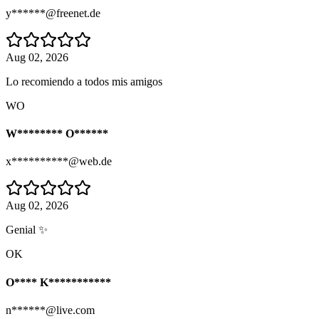
y******@freenet.de
Aug 02, 2026
Lo recomiendo a todos mis amigos
WO
W******** O******
x**********@web.de
Aug 02, 2026
Genial ✨
OK
O**** K***********
n******@live.com