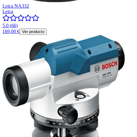
Leica NA332
Leica
5.0
(
66
)
169,00 €
Ver producto