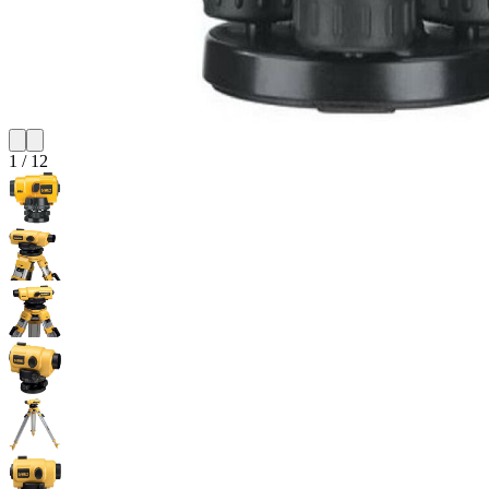
1
/
12