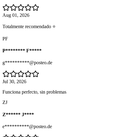
Aug 01, 2026
Totalmente recomendado ⭐
PF
P******** F*****
g**********@posteo.de
Jul 30, 2026
Funciona perfecto, sin problemas
ZJ
Z****** J****
e**********@posteo.de