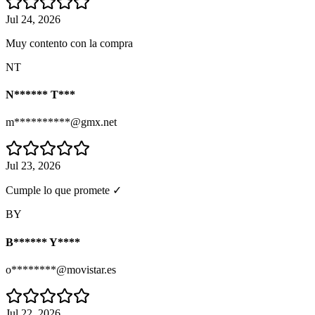
Jul 24, 2026
Muy contento con la compra
NT
N****** T***
m**********@gmx.net
Jul 23, 2026
Cumple lo que promete ✓
BY
B****** Y****
o********@movistar.es
Jul 22, 2026