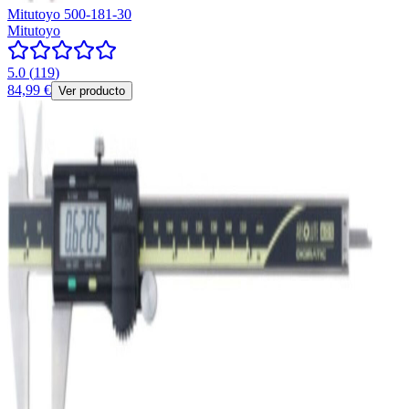
Mitutoyo 500-181-30
Mitutoyo
5.0
(
119
)
84,99 €
Ver producto