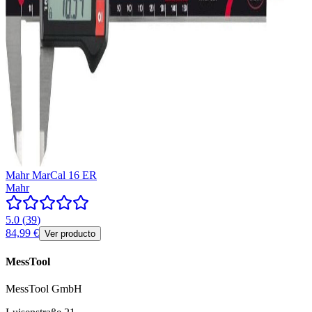
Mahr MarCal 16 ER
Mahr
5.0
(
39
)
84,99 €
Ver producto
MessTool
MessTool GmbH