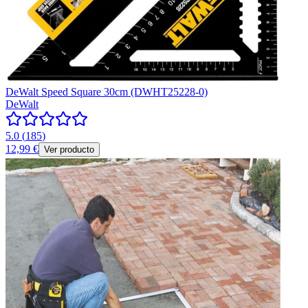
DeWalt Speed Square 30cm (DWHT25228-0)
DeWalt
5.0
(
185
)
12,99 €
Ver producto