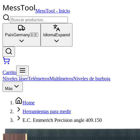
MessTool
-
Inicio
País
Germany
🇩🇪
Idioma
Espanol
Carrito
Niveles láser
Telémetros
Multímetros
Niveles de burbuja
Más
Home
Herramientas para medir
E.C. Emmerich Precision angle 409.150