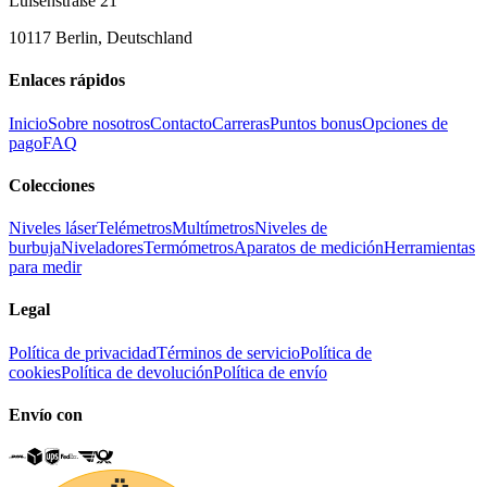
Luisenstraße 21
10117 Berlin, Deutschland
Enlaces rápidos
Inicio
Sobre nosotros
Contacto
Carreras
Puntos bonus
Opciones de
pago
FAQ
Colecciones
Niveles láser
Telémetros
Multímetros
Niveles de
burbuja
Niveladores
Termómetros
Aparatos de medición
Herramientas
para medir
Legal
Política de privacidad
Términos de servicio
Política de
cookies
Política de devolución
Política de envío
Envío con