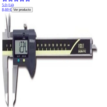
5.0
(
14
)
8,69 €
Ver producto