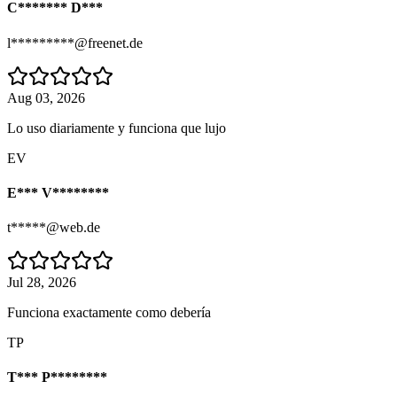
C******* D***
l*********@freenet.de
Aug 03, 2026
Lo uso diariamente y funciona que lujo
EV
E*** V********
t*****@web.de
Jul 28, 2026
Funciona exactamente como debería
TP
T*** P********