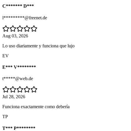
C******* D***
l*********@freenet.de
Aug 03, 2026
Lo uso diariamente y funciona que lujo
EV
E*** V********
t*****@web.de
Jul 28, 2026
Funciona exactamente como debería
TP
T*** P********