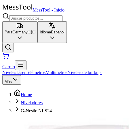
MessTool
-
Inicio
País
Germany
🇩🇪
Idioma
Espanol
Carrito
Niveles láser
Telémetros
Multímetros
Niveles de burbuja
Más
Home
Niveladores
G-Nestle NLS24