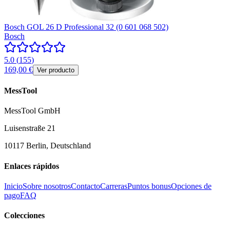
Bosch GOL 26 D Professional 32 (0 601 068 502)
Bosch
5.0
(
155
)
169,00 €
Ver producto
MessTool
MessTool GmbH
Luisenstraße 21
10117 Berlin, Deutschland
Enlaces rápidos
Inicio
Sobre nosotros
Contacto
Carreras
Puntos bonus
Opciones de
pago
FAQ
Colecciones