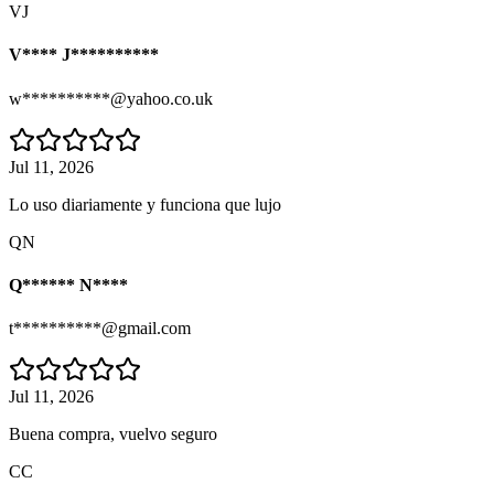
VJ
V**** J**********
w**********@yahoo.co.uk
Jul 11, 2026
Lo uso diariamente y funciona que lujo
QN
Q****** N****
t**********@gmail.com
Jul 11, 2026
Buena compra, vuelvo seguro
CC