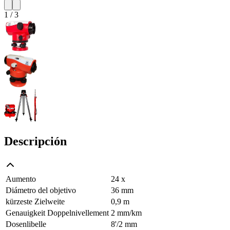
1
/
3
Descripción
Aumento
24 x
Diámetro del objetivo
36 mm
kürzeste Zielweite
0,9 m
Genauigkeit Doppelnivellement
2 mm/km
Dosenlibelle
8'/2 mm