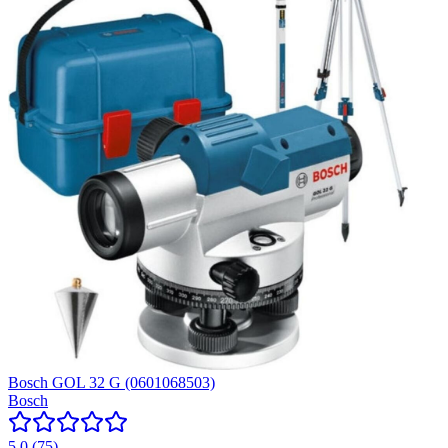
Bosch GOL 32 G (0601068503)
Bosch
5.0
(
75
)