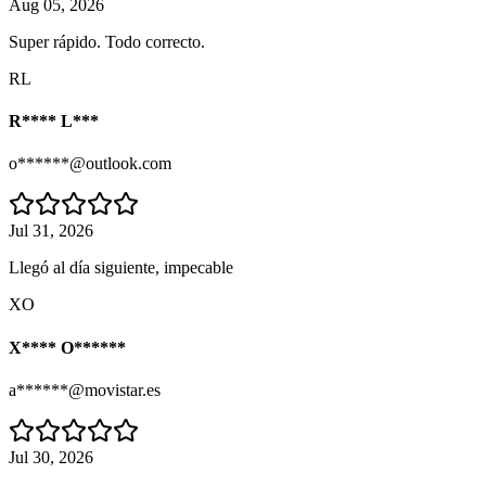
Aug 05, 2026
Super rápido. Todo correcto.
RL
R**** L***
o******@outlook.com
Jul 31, 2026
Llegó al día siguiente, impecable
XO
X**** O******
a******@movistar.es
Jul 30, 2026