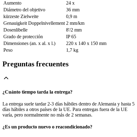
Aumento
24 x
Diámetro del objetivo
36 mm
kürzeste Zielweite
0,9 m
Genauigkeit Doppelnivellement
2 mm/km
Dosenlibelle
8'/2 mm
Grado de protección
IP 65
Dimensiones (an. x al. x l.)
220 x 140 x 150 mm
Peso
1,7 kg
Preguntas frecuentes
¿Cuánto tiempo tarda la entrega?
La entrega suele tardar 2-3 días hábiles dentro de Alemania y hasta 5
días hábiles a otros países de la UE. Para entregas fuera de la UE
varía, pero normalmente no más de 2 semanas.
¿Es un producto nuevo o reacondicionado?