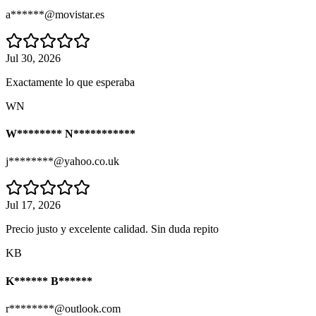
a******@movistar.es
Jul 30, 2026
Exactamente lo que esperaba
WN
W******** N***********
j********@yahoo.co.uk
Jul 17, 2026
Precio justo y excelente calidad. Sin duda repito
KB
K****** B******
r********@outlook.com