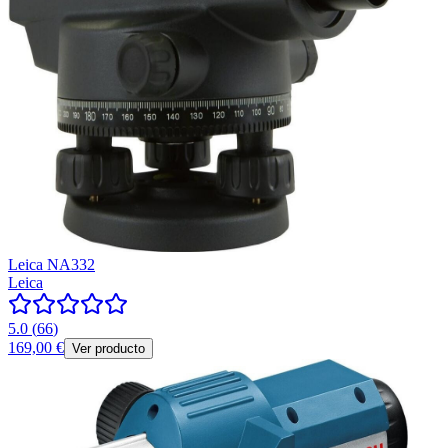
Leica NA332
Leica
5.0
(
66
)
169,00 €
Ver producto