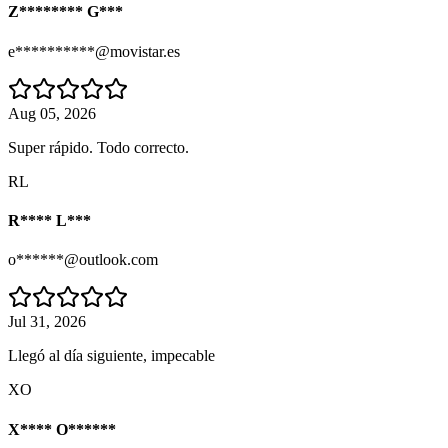
Z******** G***
e**********@movistar.es
Aug 05, 2026
Super rápido. Todo correcto.
RL
R**** L***
o******@outlook.com
Jul 31, 2026
Llegó al día siguiente, impecable
XO
X**** O******