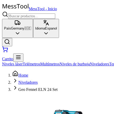
MessTool
-
Inicio
País
Germany
🇩🇪
Idioma
Espanol
Carrito
Niveles láser
Telémetros
Multímetros
Niveles de burbuja
Niveladores
Te
Home
Niveladores
Geo Fennel ELN 24 Set