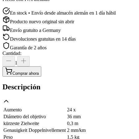
En stock • Envío desde almacén alemán en 1 día hábil
Producto nuevo original sin abrir
Envío gratuito a
Germany
Devoluciones gratuitas en 14 días
Garantía de 2 años
Cantidad
:
1
Comprar ahora
Descripción
Aumento
24 x
Diámetro del objetivo
36 mm
kürzeste Zielweite
0,3 m
Genauigkeit Doppelnivellement
2 mm/km
Peso
1,5 kg