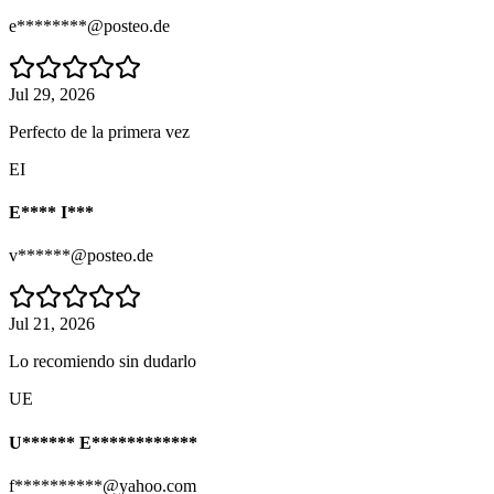
e********@posteo.de
Jul 29, 2026
Perfecto de la primera vez
EI
E**** I***
v******@posteo.de
Jul 21, 2026
Lo recomiendo sin dudarlo
UE
U****** E************
f**********@yahoo.com