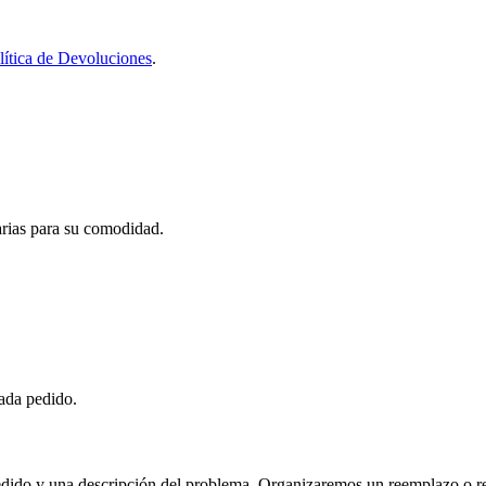
lítica de Devoluciones
.
carias para su comodidad.
cada pedido.
ido y una descripción del problema. Organizaremos un reemplazo o rep