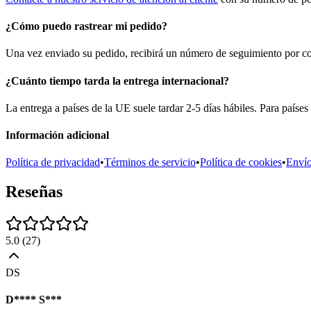
¿Cómo puedo rastrear mi pedido?
Una vez enviado su pedido, recibirá un número de seguimiento por corr
¿Cuánto tiempo tarda la entrega internacional?
La entrega a países de la UE suele tardar 2-5 días hábiles. Para países
Información adicional
Política de privacidad
•
Términos de servicio
•
Política de cookies
•
Enví
Reseñas
5.0
(
27
)
DS
D**** S***