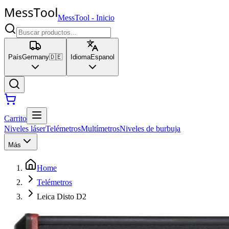
MessTool
-
Inicio
País
Germany
🇩🇪
Idioma
Espanol
Carrito
Niveles láser
Telémetros
Multímetros
Niveles de burbuja
Más
Home
Telémetros
Leica Disto D2