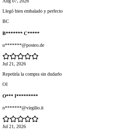
Aug 07, 2026
Llegó bien embalado y perfecto
BC
B******* C*****
u*******@posteo.de
Jul 21, 2026
Repetiría la compra sin dudarlo
OI
O*** I*********
n*******@virgilio.it
Jul 21, 2026