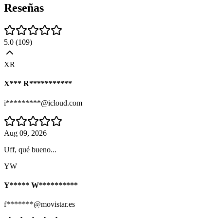
Reseñas
5.0
(
109
)
XR
X*** R***********
i*********@icloud.com
Aug 09, 2026
Uff, qué bueno...
YW
Y***** W**********
f*******@movistar.es