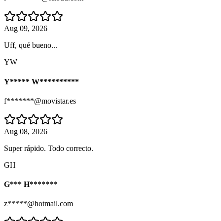
Aug 09, 2026
Uff, qué bueno...
YW
Y***** W**********
f*******@movistar.es
Aug 08, 2026
Super rápido. Todo correcto.
GH
G*** H*******
z*****@hotmail.com