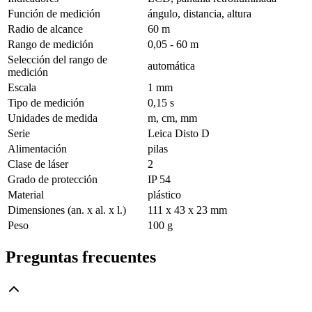
Función de medición
ángulo, distancia, altura
Radio de alcance
60 m
Rango de medición
0,05 - 60 m
Selección del rango de
automática
medición
Escala
1 mm
Tipo de medición
0,15 s
Unidades de medida
m, cm, mm
Serie
Leica Disto D
Alimentación
pilas
Clase de láser
2
Grado de protección
IP 54
Material
plástico
Dimensiones (an. x al. x l.)
111 x 43 x 23 mm
Peso
100 g
Preguntas frecuentes