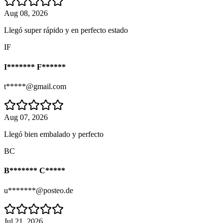
Aug 08, 2026
Llegó super rápido y en perfecto estado
IF
I******* F******
t*****@gmail.com
Aug 07, 2026
Llegó bien embalado y perfecto
BC
B******* C*****
u*******@posteo.de
Jul 21, 2026