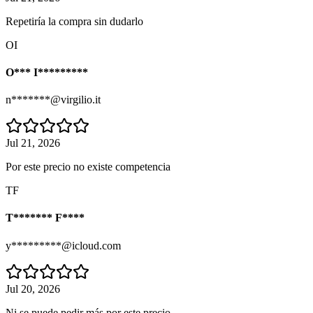
Repetiría la compra sin dudarlo
OI
O*** I*********
n*******@virgilio.it
Jul 21, 2026
Por este precio no existe competencia
TF
T******* F****
y*********@icloud.com
Jul 20, 2026
Ni se puede pedir más por este precio