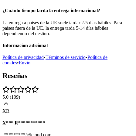
¿Cuánto tiempo tarda la entrega internacional?
La entrega a países de la UE suele tardar 2-5 días hábiles. Para
países fuera de la UE, la entrega tarda 5-14 días hábiles
dependiendo del destino.
Información adicional
Política de privacidad
•
Términos de servicio
•
Política de
cookies
•
Envío
Reseñas
5.0
(
109
)
XR
X*** R***********
i*********@icloud.com