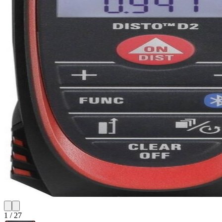
1
/
27