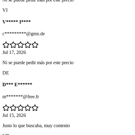
VI
V***** I****
c*********@gmx.de
Jul 17, 2026
Ni se puede pedir más por este precio
DE
D*** E******
m*******@free.fr
Jul 15, 2026
Justo lo que buscaba, muy contento