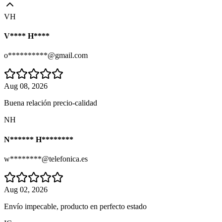
VH
V**** H****
o**********@gmail.com
Aug 08, 2026
Buena relación precio-calidad
NH
N****** H********
w********@telefonica.es
Aug 02, 2026
Envío impecable, producto en perfecto estado