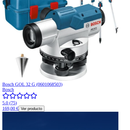
Bosch GOL 32 G (0601068503)
Bosch
5.0
(
75
)
169,00 €
Ver producto