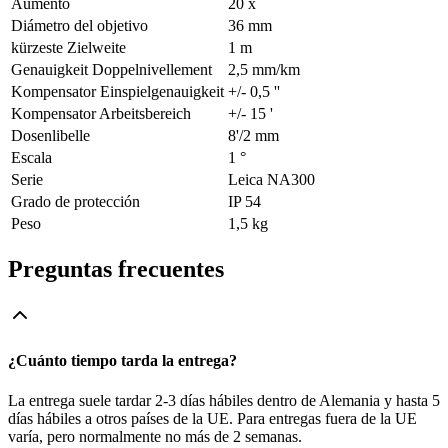
Aumento
20 x
Diámetro del objetivo
36 mm
kürzeste Zielweite
1 m
Genauigkeit Doppelnivellement
2,5 mm/km
Kompensator Einspielgenauigkeit
+/- 0,5 ''
Kompensator Arbeitsbereich
+/- 15 '
Dosenlibelle
8'/2 mm
Escala
1 °
Serie
Leica NA300
Grado de protección
IP 54
Peso
1,5 kg
Preguntas frecuentes
¿Cuánto tiempo tarda la entrega?
La entrega suele tardar 2-3 días hábiles dentro de Alemania y hasta 5
días hábiles a otros países de la UE. Para entregas fuera de la UE
varía, pero normalmente no más de 2 semanas.