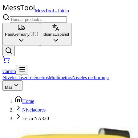
MessTool
-
Inicio
País
Germany
🇩🇪
Idioma
Espanol
Carrito
Niveles láser
Telémetros
Multímetros
Niveles de burbuja
Más
Home
Niveladores
Leica NA320