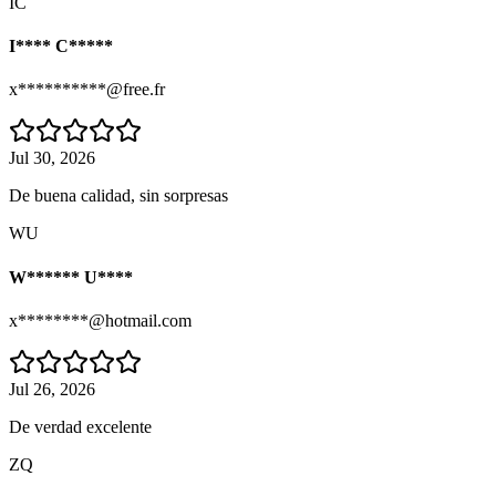
IC
I**** C*****
x**********@free.fr
Jul 30, 2026
De buena calidad, sin sorpresas
WU
W****** U****
x********@hotmail.com
Jul 26, 2026
De verdad excelente
ZQ