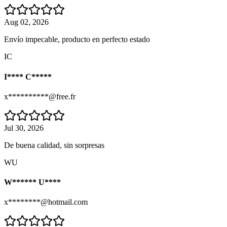
Aug 02, 2026
Envío impecable, producto en perfecto estado
IC
I**** C*****
x**********@free.fr
Jul 30, 2026
De buena calidad, sin sorpresas
WU
W****** U****
x********@hotmail.com