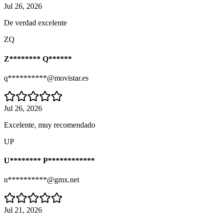
Jul 26, 2026
De verdad excelente
ZQ
Z******** Q******
q**********@movistar.es
Jul 26, 2026
Excelente, muy recomendado
UP
U******** P************
n**********@gmx.net
Jul 21, 2026