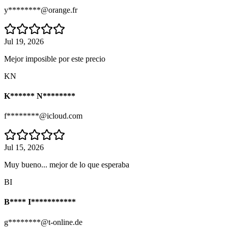
y********@orange.fr
Jul 19, 2026
Mejor imposible por este precio
KN
K****** N********
f********@icloud.com
Jul 15, 2026
Muy bueno... mejor de lo que esperaba
BI
B**** I***********
g********@t-online.de