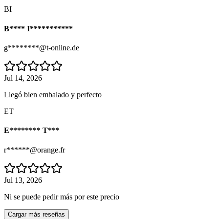
BI
B**** I***********
g********@t-online.de
Jul 14, 2026
Llegó bien embalado y perfecto
ET
E******** T***
r******@orange.fr
Jul 13, 2026
Ni se puede pedir más por este precio
Cargar más reseñas