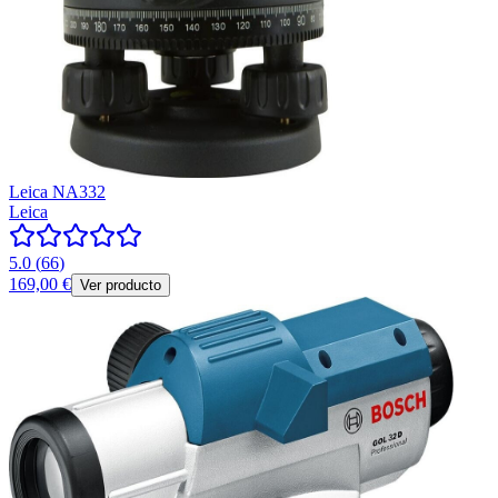
Leica NA332
Leica
5.0
(
66
)
169,00 €
Ver producto