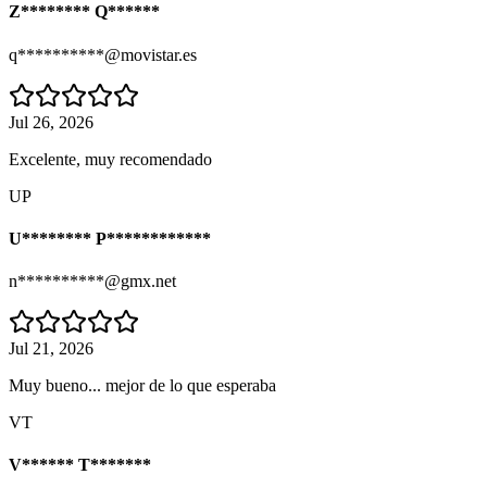
Z******** Q******
q**********@movistar.es
Jul 26, 2026
Excelente, muy recomendado
UP
U******** P************
n**********@gmx.net
Jul 21, 2026
Muy bueno... mejor de lo que esperaba
VT
V****** T*******