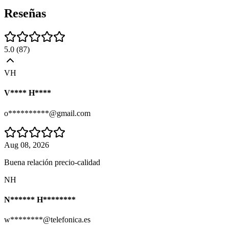
Reseñas
5.0
(
87
)
VH
V**** H****
o**********@gmail.com
Aug 08, 2026
Buena relación precio-calidad
NH
N****** H********
w********@telefonica.es