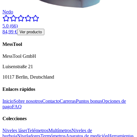
Nedo
5.0
(
66
)
84,99 €
Ver producto
MessTool
MessTool GmbH
Luisenstraße 21
10117 Berlin, Deutschland
Enlaces rápidos
Inicio
Sobre nosotros
Contacto
Carreras
Puntos bonus
Opciones de
pago
FAQ
Colecciones
Niveles láser
Telémetros
Multímetros
Niveles de
burbuja
Niveladores
Termómetros
Aparatos de medición
Herramientas