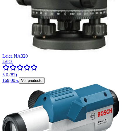
Leica NA320
Leica
5.0
(
87
)
169,00 €
Ver producto