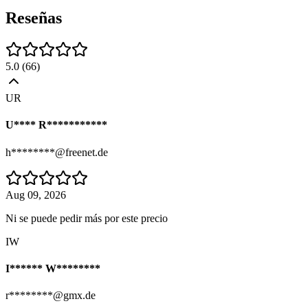
Reseñas
5.0
(
66
)
UR
U**** R***********
h********@freenet.de
Aug 09, 2026
Ni se puede pedir más por este precio
IW
I****** W********
r********@gmx.de