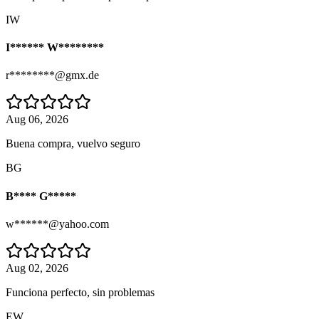
IW
I****** W********
r********@gmx.de
Aug 06, 2026
Buena compra, vuelvo seguro
BG
B**** G*****
w******@yahoo.com
Aug 02, 2026
Funciona perfecto, sin problemas
EW