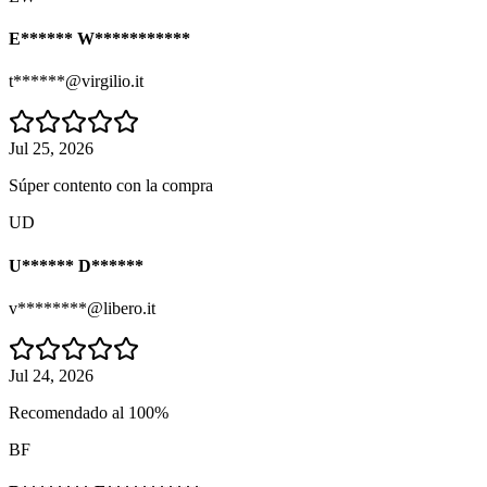
E****** W***********
t******@virgilio.it
Jul 25, 2026
Súper contento con la compra
UD
U****** D******
v********@libero.it
Jul 24, 2026
Recomendado al 100%
BF