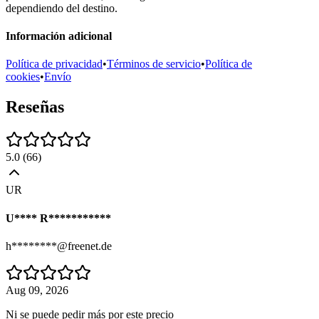
dependiendo del destino.
Información adicional
Política de privacidad
•
Términos de servicio
•
Política de
cookies
•
Envío
Reseñas
5.0
(
66
)
UR
U**** R***********
h********@freenet.de
Aug 09, 2026
Ni se puede pedir más por este precio