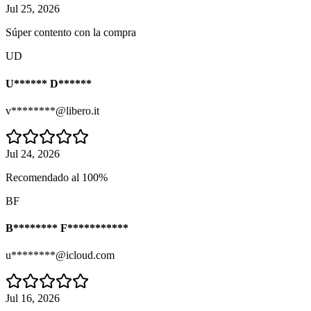
Jul 25, 2026
Súper contento con la compra
UD
U****** D******
v********@libero.it
Jul 24, 2026
Recomendado al 100%
BF
B******** F***********
u********@icloud.com
Jul 16, 2026