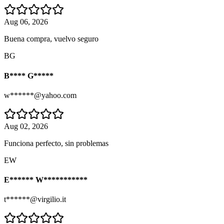
Aug 06, 2026
Buena compra, vuelvo seguro
BG
B**** G*****
w******@yahoo.com
Aug 02, 2026
Funciona perfecto, sin problemas
EW
E****** W***********
t******@virgilio.it