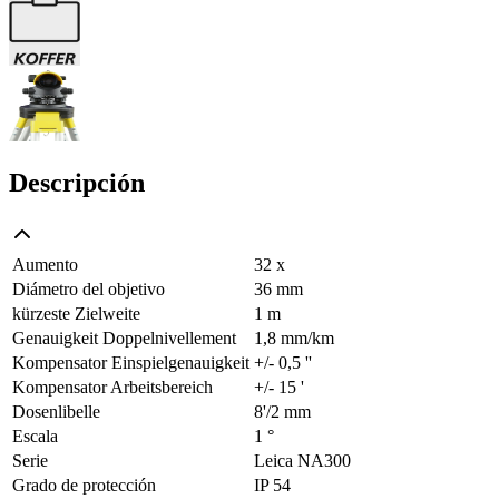
Descripción
Aumento
32 x
Diámetro del objetivo
36 mm
kürzeste Zielweite
1 m
Genauigkeit Doppelnivellement
1,8 mm/km
Kompensator Einspielgenauigkeit
+/- 0,5 ''
Kompensator Arbeitsbereich
+/- 15 '
Dosenlibelle
8'/2 mm
Escala
1 °
Serie
Leica NA300
Grado de protección
IP 54