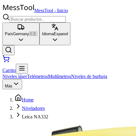
MessTool
-
Inicio
País
Germany
🇩🇪
Idioma
Espanol
Carrito
Niveles láser
Telémetros
Multímetros
Niveles de burbuja
Más
Home
Niveladores
Leica NA332