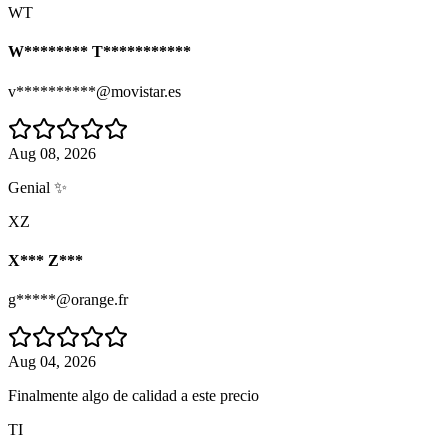
WT
W******** T***********
v**********@movistar.es
Aug 08, 2026
Genial ✨
XZ
X*** Z***
g*****@orange.fr
Aug 04, 2026
Finalmente algo de calidad a este precio
TI