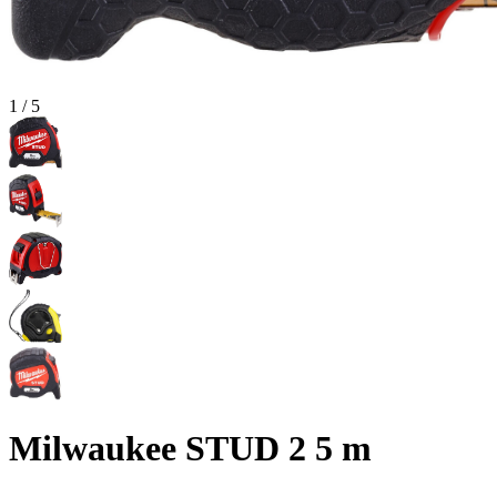
1
/
5
Milwaukee STUD 2 5 m