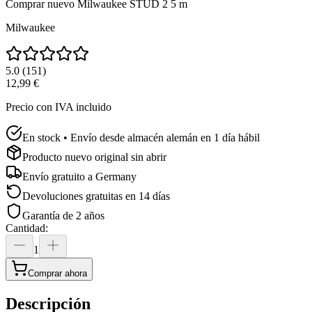
Comprar nuevo
Milwaukee STUD 2 5 m
Milwaukee
5.0
(
151
)
12,99 €
Precio con IVA incluido
En stock • Envío desde almacén alemán en 1 día hábil
Producto nuevo original sin abrir
Envío gratuito a
Germany
Devoluciones gratuitas en 14 días
Garantía de 2 años
Cantidad
:
1
Comprar ahora
Descripción