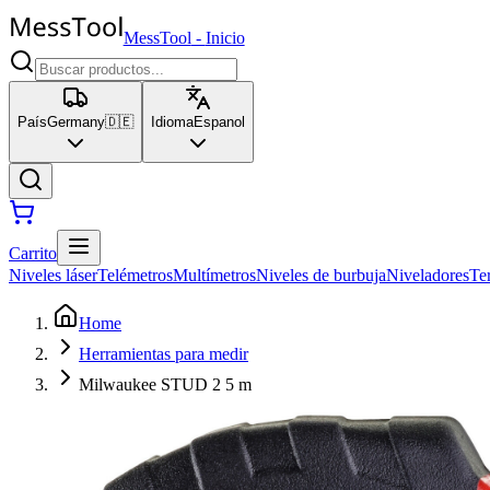
MessTool
-
Inicio
País
Germany
🇩🇪
Idioma
Espanol
Carrito
Niveles láser
Telémetros
Multímetros
Niveles de burbuja
Niveladores
Te
Home
Herramientas para medir
Milwaukee STUD 2 5 m