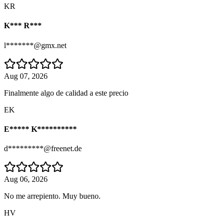
KR
K*** R***
l*******@gmx.net
Aug 07, 2026
Finalmente algo de calidad a este precio
EK
E***** K**********
d*********@freenet.de
Aug 06, 2026
No me arrepiento. Muy bueno.
HV