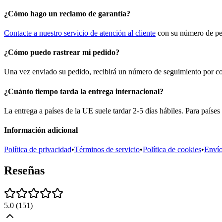
¿Cómo hago un reclamo de garantía?
Contacte a nuestro servicio de atención al cliente
con su número de ped
¿Cómo puedo rastrear mi pedido?
Una vez enviado su pedido, recibirá un número de seguimiento por corr
¿Cuánto tiempo tarda la entrega internacional?
La entrega a países de la UE suele tardar 2-5 días hábiles. Para países
Información adicional
Política de privacidad
•
Términos de servicio
•
Política de cookies
•
Enví
Reseñas
5.0
(
151
)