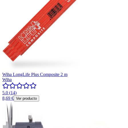
Wiha LongLife Plus Composite 2 m
Wiha
5.0
(
14
)
8,69 €
Ver producto