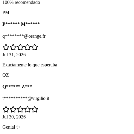
100% recomendado
PM
P****** M******
q********@orange.fr
Jul 31, 2026
Exactamente lo que esperaba
QZ
Q****** Z***
t**********@virgilio.it
Jul 30, 2026
Genial ✨