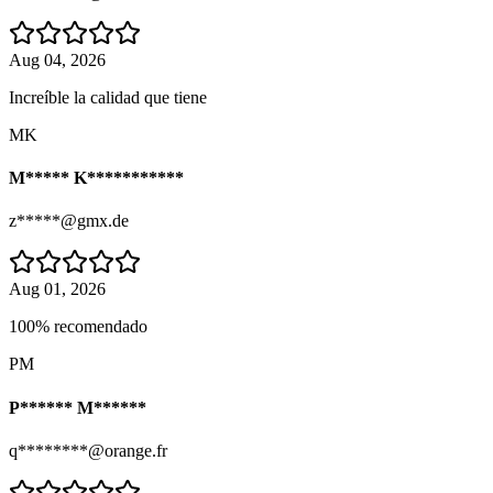
Aug 04, 2026
Increíble la calidad que tiene
MK
M***** K***********
z*****@gmx.de
Aug 01, 2026
100% recomendado
PM
P****** M******
q********@orange.fr