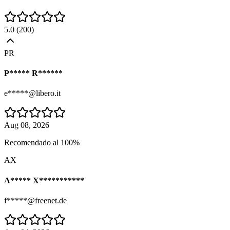
5.0
(
200
)
PR
P***** R******
e*****@libero.it
Aug 08, 2026
Recomendado al 100%
AX
A***** X***********
f*****@freenet.de