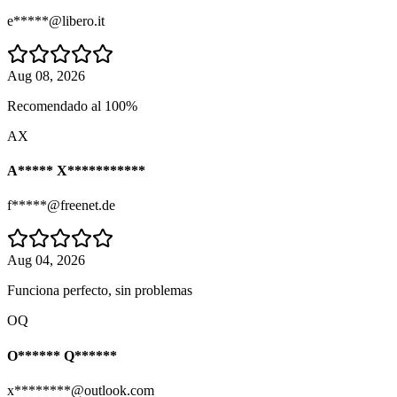
e*****@libero.it
Aug 08, 2026
Recomendado al 100%
AX
A***** X***********
f*****@freenet.de
Aug 04, 2026
Funciona perfecto, sin problemas
OQ
O****** Q******
x********@outlook.com