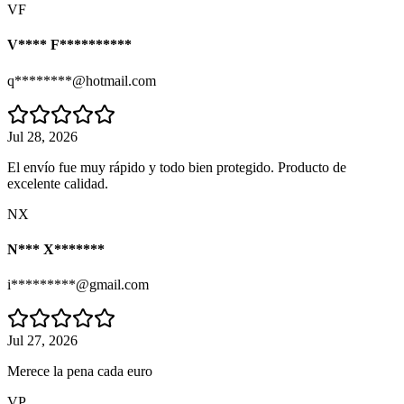
VF
V**** F**********
q********@hotmail.com
Jul 28, 2026
El envío fue muy rápido y todo bien protegido. Producto de
excelente calidad.
NX
N*** X*******
i*********@gmail.com
Jul 27, 2026
Merece la pena cada euro
VP