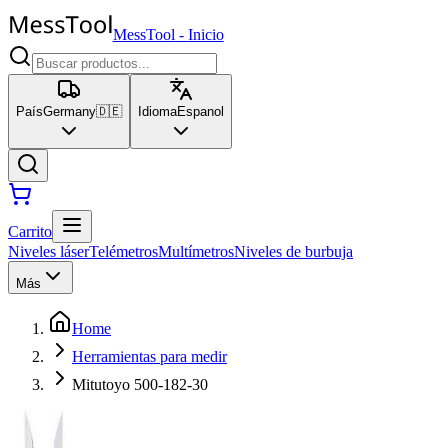
MessTool
-
Inicio
País
Germany
🇩🇪
Idioma
Espanol
Carrito
Niveles láser
Telémetros
Multímetros
Niveles de burbuja
Más
Home
Herramientas para medir
Mitutoyo 500-182-30