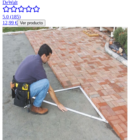
DeWalt
5.0
(
185
)
12,99 €
Ver producto