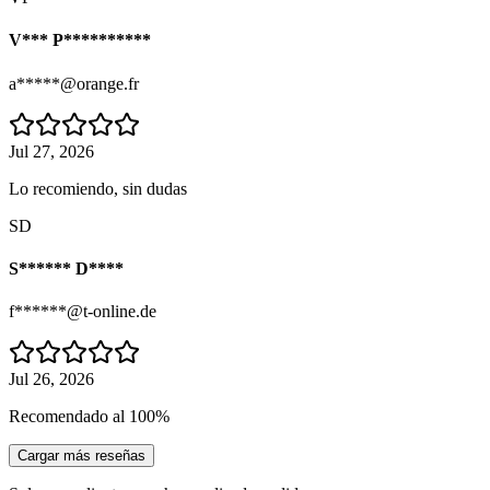
V*** P**********
a*****@orange.fr
Jul 27, 2026
Lo recomiendo, sin dudas
SD
S****** D****
f******@t-online.de
Jul 26, 2026
Recomendado al 100%
Cargar más reseñas