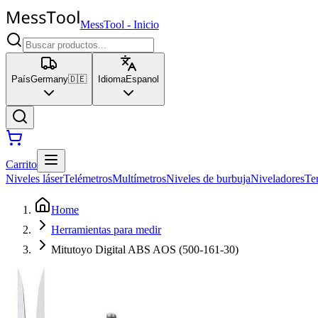
MessTool
-
Inicio
País
Germany
🇩🇪
Idioma
Espanol
Carrito
Niveles láser
Telémetros
Multímetros
Niveles de burbuja
Niveladores
Te
Home
Herramientas para medir
Mitutoyo Digital ABS AOS (500-161-30)