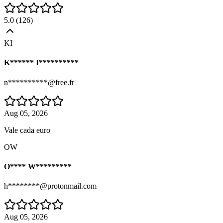
5.0
(
126
)
KI
K****** I**********
n**********@free.fr
Aug 05, 2026
Vale cada euro
OW
O**** W*********
h********@protonmail.com
Aug 05, 2026