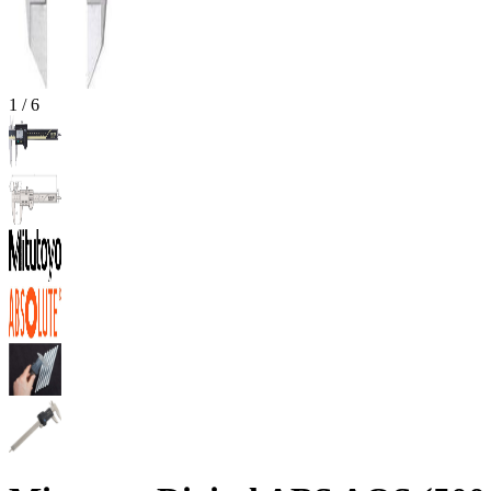
1
/
6