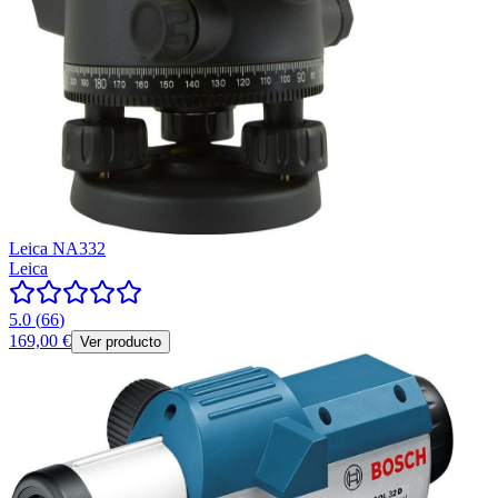
Leica NA332
Leica
5.0
(
66
)
169,00 €
Ver producto