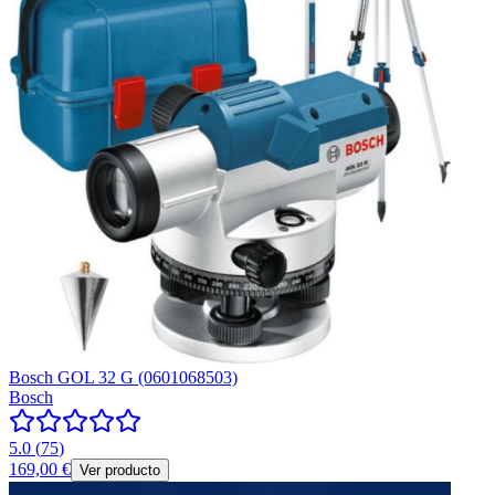
Bosch GOL 32 G (0601068503)
Bosch
5.0
(
75
)
169,00 €
Ver producto