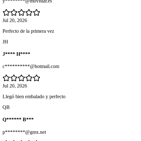
y********@movistar.es
Jul 20, 2026
Perfecto de la primera vez
JH
J**** H****
c**********@hotmail.com
Jul 20, 2026
Llegó bien embalado y perfecto
QB
Q****** B***
p********@gmx.net