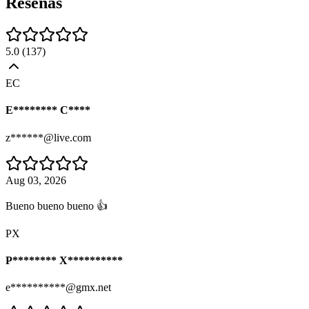
Reseñas
5.0
(
137
)
EC
E******** C****
z******@live.com
Aug 03, 2026
Bueno bueno bueno 👍
PX
P******** X**********
e**********@gmx.net