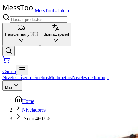
MessTool
-
Inicio
País
Germany
🇩🇪
Idioma
Espanol
Carrito
Niveles láser
Telémetros
Multímetros
Niveles de burbuja
Más
Home
Niveladores
Nedo 460756