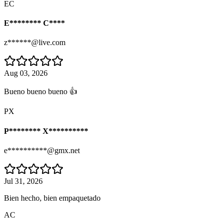
EC
E******** C****
z******@live.com
Aug 03, 2026
Bueno bueno bueno 👍
PX
P******** X**********
e**********@gmx.net
Jul 31, 2026
Bien hecho, bien empaquetado
AC