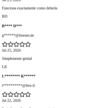
Funciona exactamente como debería
BD
B**** D***
g******@freenet.de
Jul 25, 2026
Simplemente genial
LK
L******** K******
i**********@free.fr
Jul 22, 2026