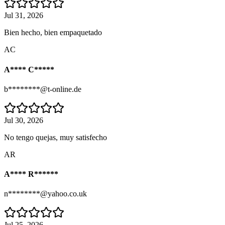
Jul 31, 2026
Bien hecho, bien empaquetado
AC
A**** C*****
b********@t-online.de
Jul 30, 2026
No tengo quejas, muy satisfecho
AR
A**** R******
n********@yahoo.co.uk
Jul 25, 2026