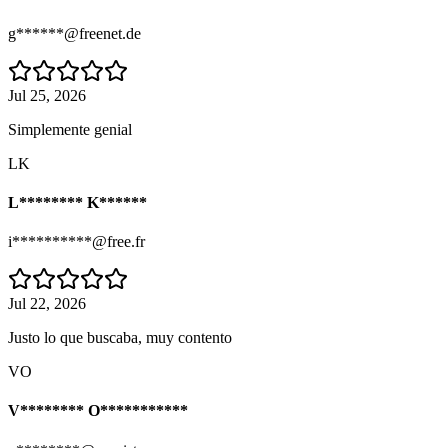
g******@freenet.de
Jul 25, 2026
Simplemente genial
LK
L******** K******
i**********@free.fr
Jul 22, 2026
Justo lo que buscaba, muy contento
VO
V******** O***********