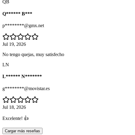
QB
Q****** B***
p********@gmx.net
Jul 19, 2026
No tengo quejas, muy satisfecho
LN
L****** N*******
g********@movistar.es
Jul 18, 2026
Excelente! 👍
Cargar más reseñas