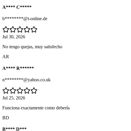
A**** C*****
b********@t-online.de
Jul 30, 2026
No tengo quejas, muy satisfecho
AR
A**** R******
n********@yahoo.co.uk
Jul 25, 2026
Funciona exactamente como debería
BD
B**** D***