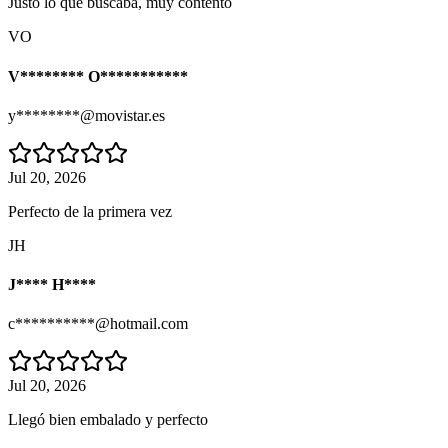
Justo lo que buscaba, muy contento
VO
V******** O***********
y********@movistar.es
Jul 20, 2026
Perfecto de la primera vez
JH
J**** H****
c**********@hotmail.com
Jul 20, 2026
Llegó bien embalado y perfecto