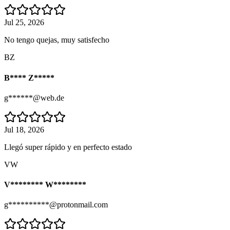
Jul 25, 2026
No tengo quejas, muy satisfecho
BZ
B**** Z*****
g******@web.de
Jul 18, 2026
Llegó super rápido y en perfecto estado
VW
V******** W********
g**********@protonmail.com