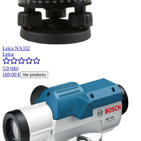
Leica NA332
Leica
5.0
(
66
)
169,00 €
Ver producto