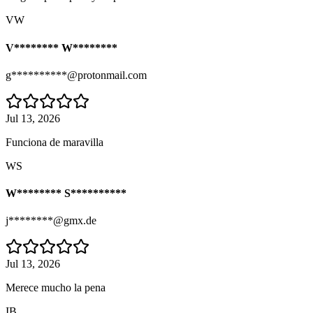
VW
V******** W********
g**********@protonmail.com
Jul 13, 2026
Funciona de maravilla
WS
W******** S**********
j********@gmx.de
Jul 13, 2026
Merece mucho la pena
IB