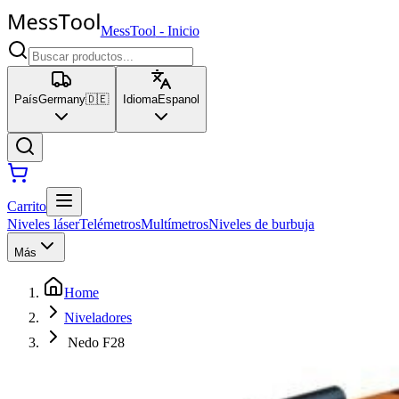
MessTool
-
Inicio
País
Germany
🇩🇪
Idioma
Espanol
Carrito
Niveles láser
Telémetros
Multímetros
Niveles de burbuja
Más
Home
Niveladores
Nedo F28