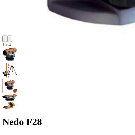
1
/
4
Nedo F28