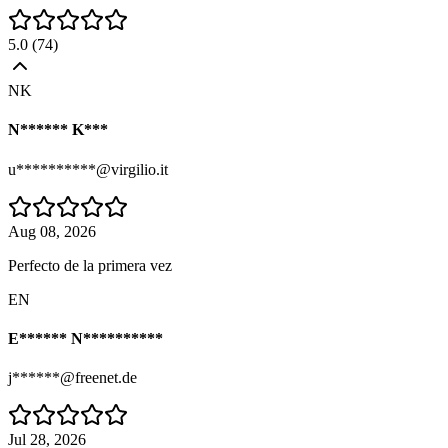
5.0
(
74
)
NK
N****** K***
u**********@virgilio.it
Aug 08, 2026
Perfecto de la primera vez
EN
E****** N**********
j******@freenet.de
Jul 28, 2026