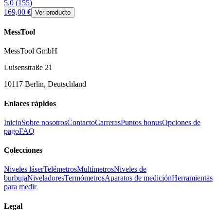
5.0
(
155
)
169,00 €
Ver producto
MessTool
MessTool GmbH
Luisenstraße 21
10117 Berlin, Deutschland
Enlaces rápidos
Inicio
Sobre nosotros
Contacto
Carreras
Puntos bonus
Opciones de
pago
FAQ
Colecciones
Niveles láser
Telémetros
Multímetros
Niveles de
burbuja
Niveladores
Termómetros
Aparatos de medición
Herramientas
para medir
Legal