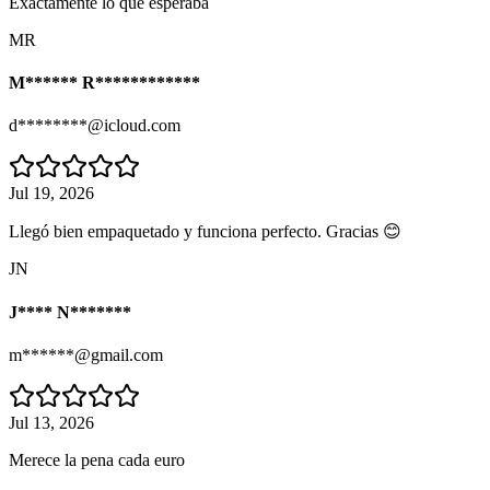
Exactamente lo que esperaba
MR
M****** R************
d********@icloud.com
Jul 19, 2026
Llegó bien empaquetado y funciona perfecto. Gracias 😊
JN
J**** N*******
m******@gmail.com
Jul 13, 2026
Merece la pena cada euro