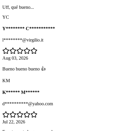
Uff, qué bueno...
YC
Y******** C***********
l********@virgilio.it
Aug 03, 2026
Bueno bueno bueno 👍
KM
K****** M******
d**********@yahoo.com
Jul 22, 2026