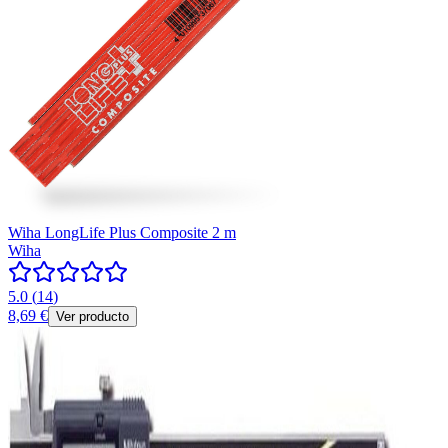
Wiha LongLife Plus Composite 2 m
Wiha
5.0
(
14
)
8,69 €
Ver producto