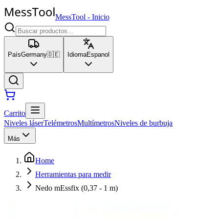
MessTool
-
Inicio
País
Germany
🇩🇪
Idioma
Espanol
Carrito
Niveles láser
Telémetros
Multímetros
Niveles de burbuja
Más
Home
Herramientas para medir
Nedo mEssfix (0,37 - 1 m)