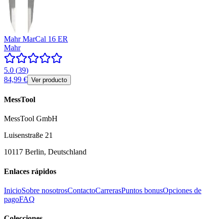
Mahr MarCal 16 ER
Mahr
5.0
(
39
)
84,99 €
Ver producto
MessTool
MessTool GmbH
Luisenstraße 21
10117 Berlin, Deutschland
Enlaces rápidos
Inicio
Sobre nosotros
Contacto
Carreras
Puntos bonus
Opciones de
pago
FAQ
Colecciones