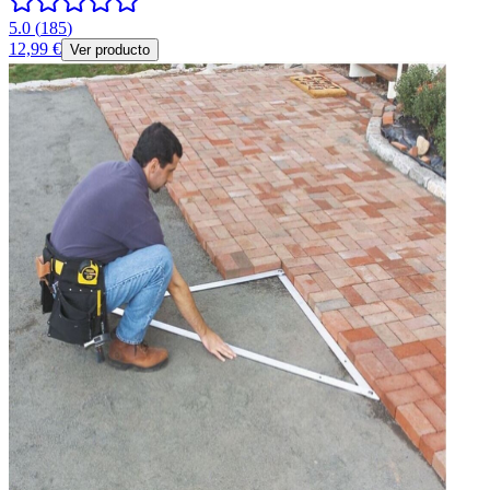
5.0
(
185
)
12,99 €
Ver producto