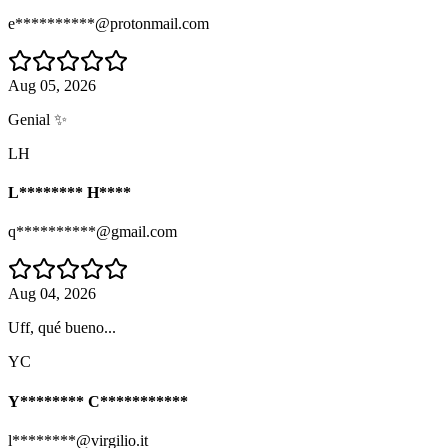
e**********@protonmail.com
Aug 05, 2026
Genial ✨
LH
L******** H****
q**********@gmail.com
Aug 04, 2026
Uff, qué bueno...
YC
Y******** C***********
l********@virgilio.it