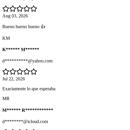
Aug 03, 2026
Bueno bueno bueno 👍
KM
K****** M******
d**********@yahoo.com
Jul 22, 2026
Exactamente lo que esperaba
MR
M****** R************
d********@icloud.com