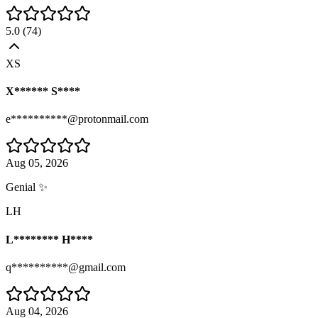
5.0
(
74
)
XS
X****** S****
e**********@protonmail.com
Aug 05, 2026
Genial ✨
LH
L******** H****
q**********@gmail.com
Aug 04, 2026