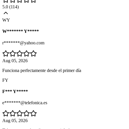
5.0
(
114
)
WY
W******* Y*****
r*******@yahoo.com
Aug 05, 2026
Funciona perfectamente desde el primer día
FY
F*** Y*****
e*******@telefonica.es
Aug 05, 2026