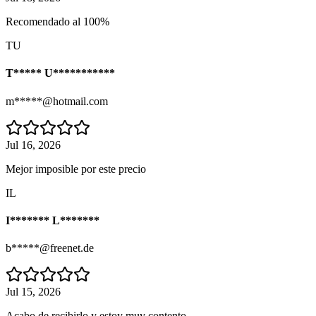
Recomendado al 100%
TU
T***** U***********
m*****@hotmail.com
Jul 16, 2026
Mejor imposible por este precio
IL
I******* L*******
b*****@freenet.de
Jul 15, 2026
Acabo de recibirlo y estoy muy contento