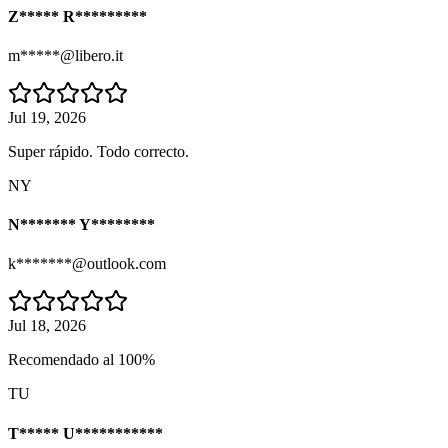
Z***** R*********
m*****@libero.it
Jul 19, 2026
Super rápido. Todo correcto.
NY
N******* Y********
k*******@outlook.com
Jul 18, 2026
Recomendado al 100%
TU
T***** U***********