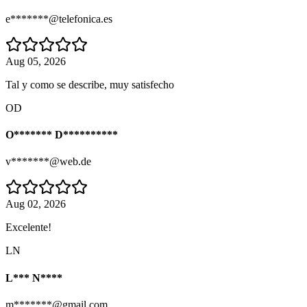
e*******@telefonica.es
Aug 05, 2026
Tal y como se describe, muy satisfecho
OD
O******* D**********
v*******@web.de
Aug 02, 2026
Excelente!
LN
L*** N****
m*******@gmail.com