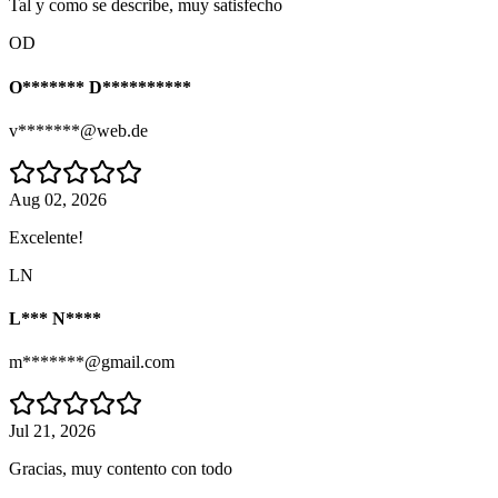
Tal y como se describe, muy satisfecho
OD
O******* D**********
v*******@web.de
Aug 02, 2026
Excelente!
LN
L*** N****
m*******@gmail.com
Jul 21, 2026
Gracias, muy contento con todo