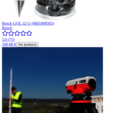
Bosch GOL 32 G (0601068503)
Bosch
5.0
(
75
)
169,00 €
Ver producto