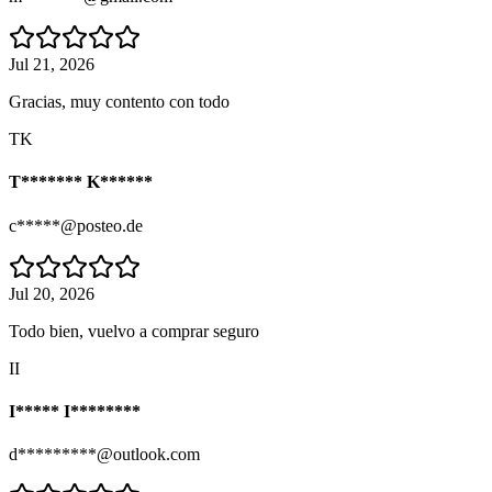
Jul 21, 2026
Gracias, muy contento con todo
TK
T******* K******
c*****@posteo.de
Jul 20, 2026
Todo bien, vuelvo a comprar seguro
II
I***** I********
d*********@outlook.com