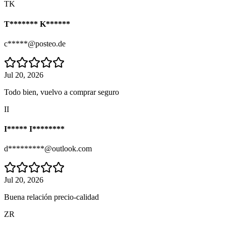
TK
T******* K******
c*****@posteo.de
Jul 20, 2026
Todo bien, vuelvo a comprar seguro
II
I***** I********
d*********@outlook.com
Jul 20, 2026
Buena relación precio-calidad
ZR