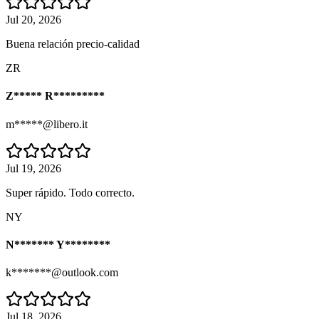
Jul 20, 2026
Buena relación precio-calidad
ZR
Z***** R*********
m*****@libero.it
Jul 19, 2026
Super rápido. Todo correcto.
NY
N******* Y********
k*******@outlook.com
Jul 18, 2026