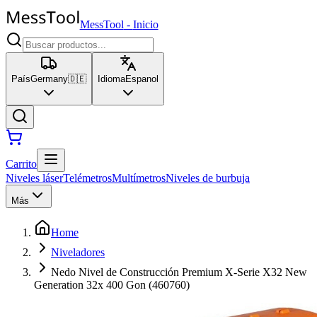
MessTool
-
Inicio
País
Germany
🇩🇪
Idioma
Espanol
Carrito
Niveles láser
Telémetros
Multímetros
Niveles de burbuja
Más
Home
Niveladores
Nedo Nivel de Construcción Premium X-Serie X32 New
Generation 32x 400 Gon (460760)