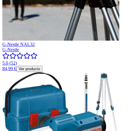
G-Nestle NAL32
G-Nestle
5.0
(
52
)
84,99 €
Ver producto