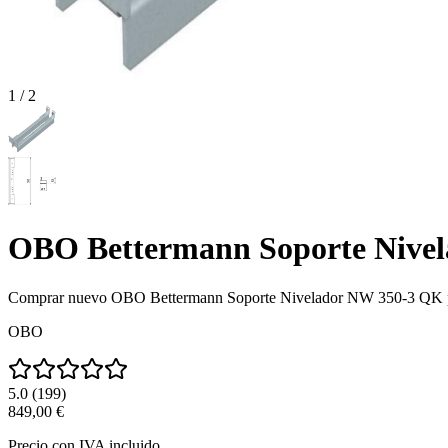
1
/
2
OBO Bettermann Soporte Nivel
Comprar nuevo
OBO Bettermann Soporte Nivelador NW 350-3 QK 
OBO
5.0
(
199
)
849,00 €
Precio con IVA incluido