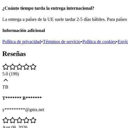
¿Cuánto tiempo tarda la entrega internacional?
La entrega a países de la UE suele tardar 2-5 días hábiles. Para países
Información adicional
Política de privacidad
•
Términos de servicio
•
Política de cookies
•
Enví
Reseñas
5.0
(
199
)
TB
T******* B*******
y*********@gmx.net
Aug 06, 2026