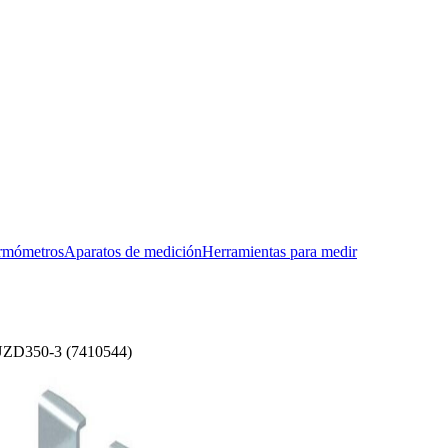
rmómetros
Aparatos de medición
Herramientas para medir
UZD350-3 (7410544)