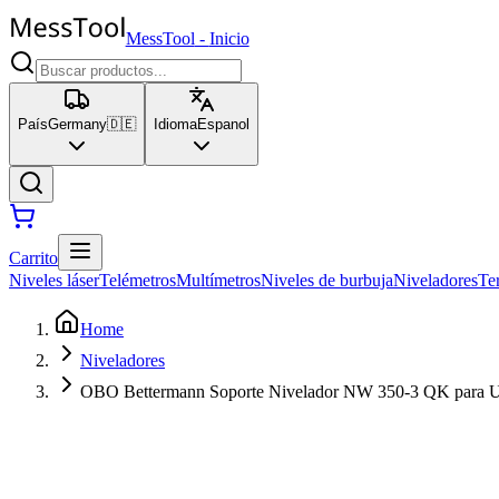
MessTool
-
Inicio
País
Germany
🇩🇪
Idioma
Espanol
Carrito
Niveles láser
Telémetros
Multímetros
Niveles de burbuja
Niveladores
Te
Home
Niveladores
OBO Bettermann Soporte Nivelador NW 350-3 QK para 