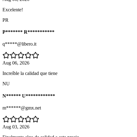
Excelente!
PR
P******* R***********
q*****@libero.it
Aug 06, 2026
Increíble la calidad que tiene
NU
N****** U************
m******@gmx.net
Aug 03, 2026