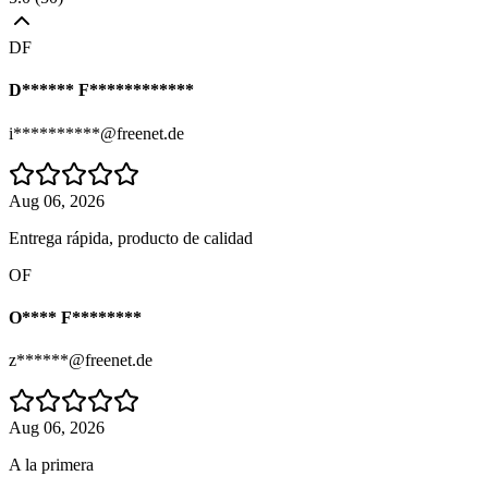
DF
D****** F************
i**********@freenet.de
Aug 06, 2026
Entrega rápida, producto de calidad
OF
O**** F********
z******@freenet.de
Aug 06, 2026
A la primera