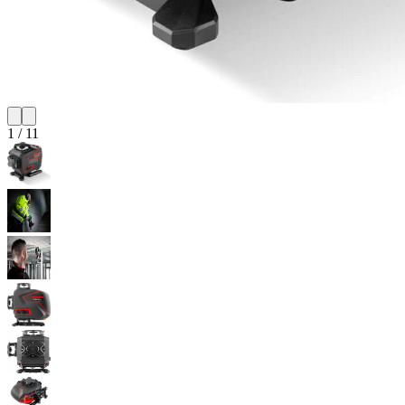
1
/
11