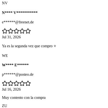
NV
N**** V***********
e******@freenet.de
Jul 31, 2026
Ya es la segunda vez que compro ⭐
WE
W**** E******
p******@posteo.de
Jul 16, 2026
Muy contento con la compra
ZU