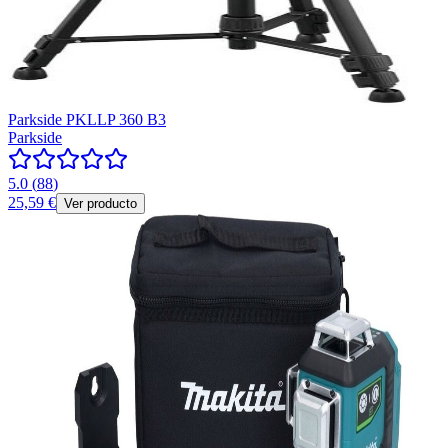
Parkside PKLLP 360 B3
Parkside
5.0
(
88
)
25,59 €
Ver producto