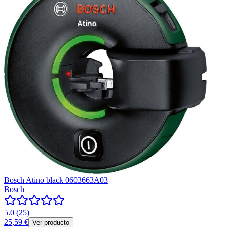
Bosch Atino black 0603663A03
Bosch
5.0
(
25
)
25,59 €
Ver producto