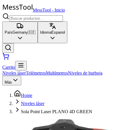
MessTool
-
Inicio
País
Germany
🇩🇪
Idioma
Espanol
Carrito
Niveles láser
Telémetros
Multímetros
Niveles de burbuja
Más
Home
Niveles láser
Sola Point Laser PLANO 4D GREEN