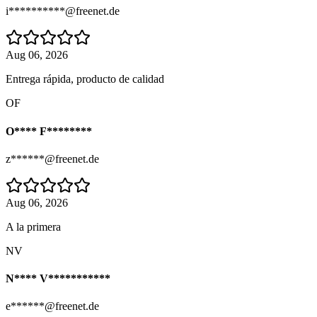
i**********@freenet.de
Aug 06, 2026
Entrega rápida, producto de calidad
OF
O**** F********
z******@freenet.de
Aug 06, 2026
A la primera
NV
N**** V***********
e******@freenet.de