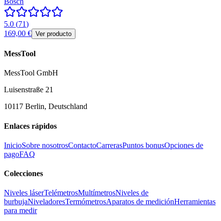
Bosch
5.0
(
71
)
169,00 €
Ver producto
MessTool
MessTool GmbH
Luisenstraße 21
10117 Berlin, Deutschland
Enlaces rápidos
Inicio
Sobre nosotros
Contacto
Carreras
Puntos bonus
Opciones de
pago
FAQ
Colecciones
Niveles láser
Telémetros
Multímetros
Niveles de
burbuja
Niveladores
Termómetros
Aparatos de medición
Herramientas
para medir