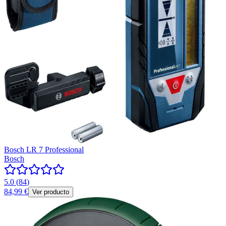
Bosch LR 7 Professional
Bosch
5.0
(
84
)
84,99 €
Ver producto