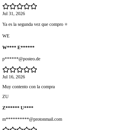
Jul 31, 2026
Ya es la segunda vez que compro ⭐
WE
W**** E******
p******@posteo.de
Jul 16, 2026
Muy contento con la compra
ZU
Z****** U****
m**********@protonmail.com