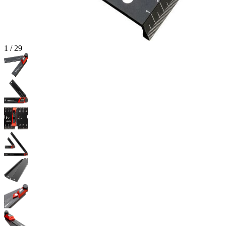
1
/
29