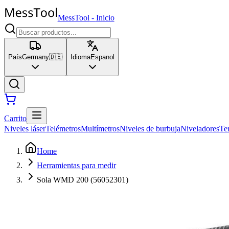
MessTool
-
Inicio
País
Germany
🇩🇪
Idioma
Espanol
Carrito
Niveles láser
Telémetros
Multímetros
Niveles de burbuja
Niveladores
Te
Home
Herramientas para medir
Sola WMD 200 (56052301)