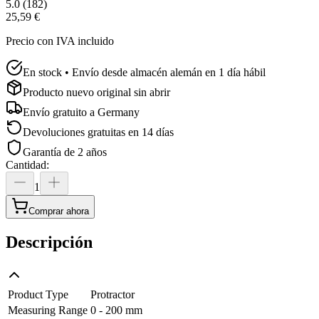
5.0
(
182
)
25,59 €
Precio con IVA incluido
En stock • Envío desde almacén alemán en 1 día hábil
Producto nuevo original sin abrir
Envío gratuito a
Germany
Devoluciones gratuitas en 14 días
Garantía de 2 años
Cantidad
:
1
Comprar ahora
Descripción
Product Type
Protractor
Measuring Range
0 - 200 mm