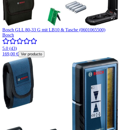
Bosch GLL 80-33 G mit LB10 & Tasche (0601065500)
Bosch
5.0
(
43
)
169,00 €
Ver producto