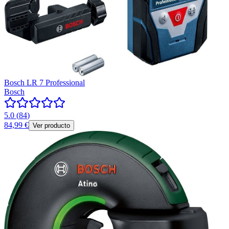
Bosch LR 7 Professional
Bosch
5.0
(
84
)
84,99 €
Ver producto