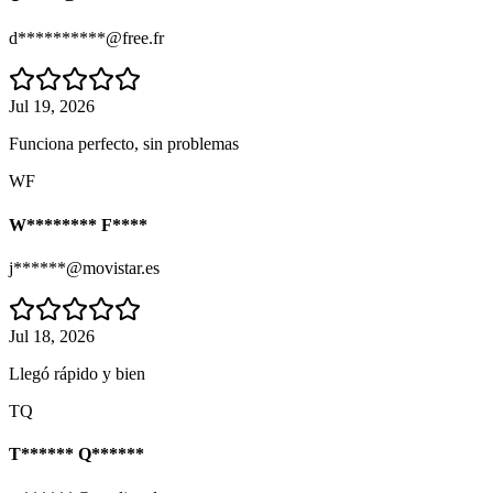
d**********@free.fr
Jul 19, 2026
Funciona perfecto, sin problemas
WF
W******** F****
j******@movistar.es
Jul 18, 2026
Llegó rápido y bien
TQ
T****** Q******