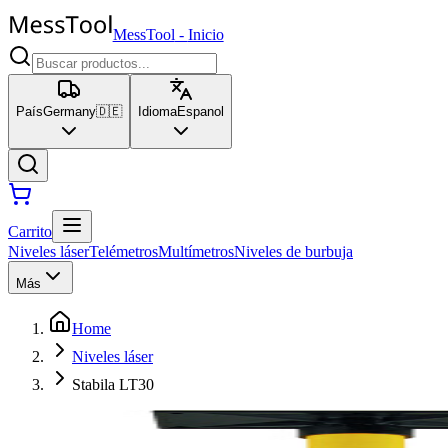
MessTool
-
Inicio
País
Germany
🇩🇪
Idioma
Espanol
Carrito
Niveles láser
Telémetros
Multímetros
Niveles de burbuja
Más
Home
Niveles láser
Stabila LT30