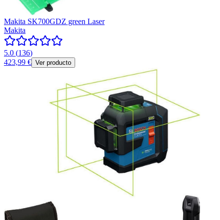
Makita SK700GDZ green Laser
Makita
5.0
(
136
)
423,99 €
Ver producto