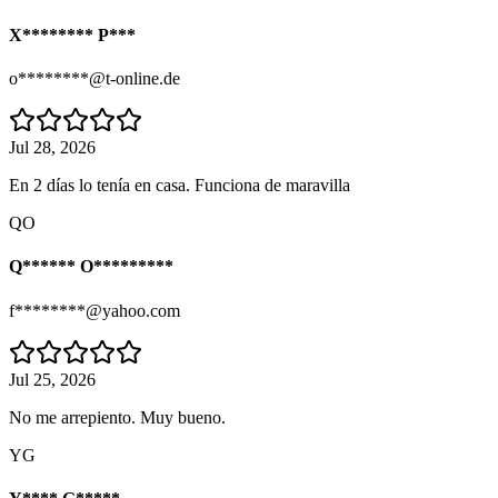
X******** P***
o********@t-online.de
Jul 28, 2026
En 2 días lo tenía en casa. Funciona de maravilla
QO
Q****** O*********
f********@yahoo.com
Jul 25, 2026
No me arrepiento. Muy bueno.
YG