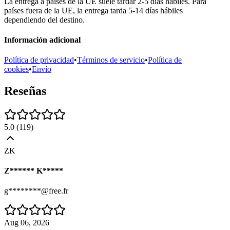
La entrega a países de la UE suele tardar 2-5 días hábiles. Para
países fuera de la UE, la entrega tarda 5-14 días hábiles
dependiendo del destino.
Información adicional
Política de privacidad
•
Términos de servicio
•
Política de
cookies
•
Envío
Reseñas
5.0
(
119
)
ZK
Z****** K*****
g********@free.fr
Aug 06, 2026