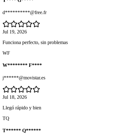
Y**** G*****
d**********@free.fr
Jul 19, 2026
Funciona perfecto, sin problemas
WF
W******** F****
j******@movistar.es
Jul 18, 2026
Llegó rápido y bien
TQ
T****** Q******