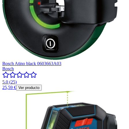
Bosch Atino black 0603663A03
Bosch
5.0
(
25
)
25,59 €
Ver producto