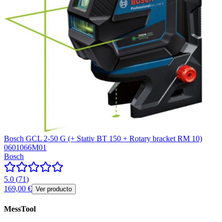
Bosch GCL 2-50 G (+ Stativ BT 150 + Rotary bracket RM 10)
0601066M01
Bosch
5.0
(
71
)
169,00 €
Ver producto
MessTool