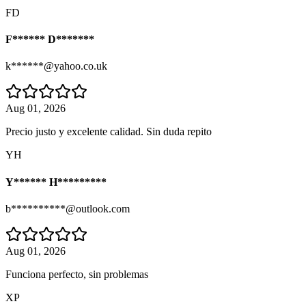
FD
F****** D*******
k******@yahoo.co.uk
Aug 01, 2026
Precio justo y excelente calidad. Sin duda repito
YH
Y****** H*********
b**********@outlook.com
Aug 01, 2026
Funciona perfecto, sin problemas
XP