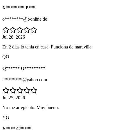
X******** P***
o********@t-online.de
Jul 28, 2026
En 2 días lo tenía en casa. Funciona de maravilla
QO
Q****** O*********
f********@yahoo.com
Jul 25, 2026
No me arrepiento. Muy bueno.
YG
Y**** G*****