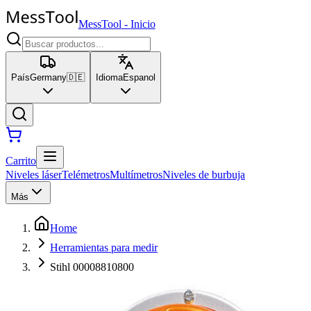
MessTool
-
Inicio
País
Germany
🇩🇪
Idioma
Espanol
Carrito
Niveles láser
Telémetros
Multímetros
Niveles de burbuja
Más
Home
Herramientas para medir
Stihl 00008810800