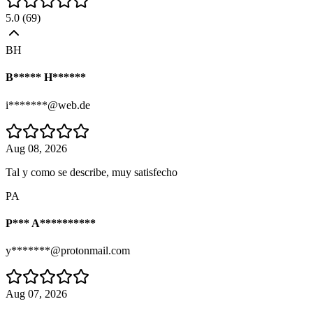
5.0
(
69
)
BH
B***** H******
i*******@web.de
Aug 08, 2026
Tal y como se describe, muy satisfecho
PA
P*** A**********
y*******@protonmail.com
Aug 07, 2026