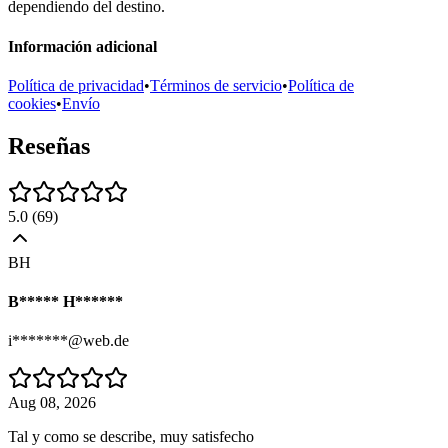
dependiendo del destino.
Información adicional
Política de privacidad
•
Términos de servicio
•
Política de
cookies
•
Envío
Reseñas
5.0
(
69
)
BH
B***** H******
i*******@web.de
Aug 08, 2026
Tal y como se describe, muy satisfecho