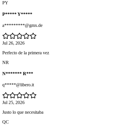
PY
P***** Y*****
a*********@gmx.de
Jul 26, 2026
Perfecto de la primera vez
NR
N******* R***
q*****@libero.it
Jul 25, 2026
Justo lo que necesitaba
QC