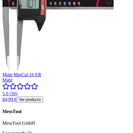
Mahr MarCal 16 ER
Mahr
5.0
(
39
)
84,99 €
Ver producto
MessTool
MessTool GmbH