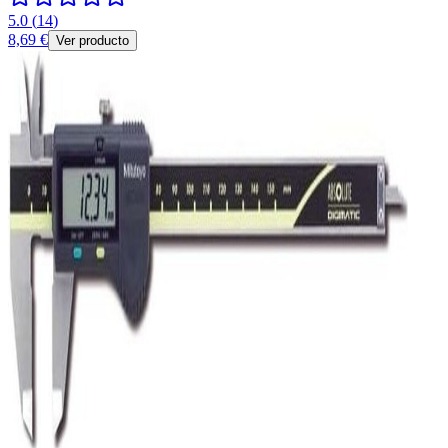
5.0
(
14
)
8,69 €
Ver producto