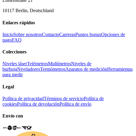
Luisenstraße 21
10117 Berlin, Deutschland
Enlaces rápidos
Inicio
Sobre nosotros
Contacto
Carreras
Puntos bonus
Opciones de
pago
FAQ
Colecciones
Niveles láser
Telémetros
Multímetros
Niveles de
burbuja
Niveladores
Termómetros
Aparatos de medición
Herramientas
para medir
Legal
Política de privacidad
Términos de servicio
Política de
cookies
Política de devolución
Política de envío
Envío con