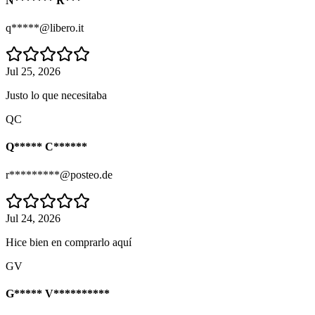
N******* R***
q*****@libero.it
Jul 25, 2026
Justo lo que necesitaba
QC
Q***** C******
r*********@posteo.de
Jul 24, 2026
Hice bien en comprarlo aquí
GV
G***** V**********