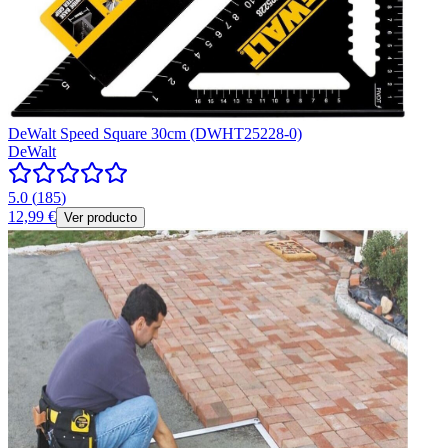
DeWalt Speed Square 30cm (DWHT25228-0)
DeWalt
5.0
(
185
)
12,99 €
Ver producto