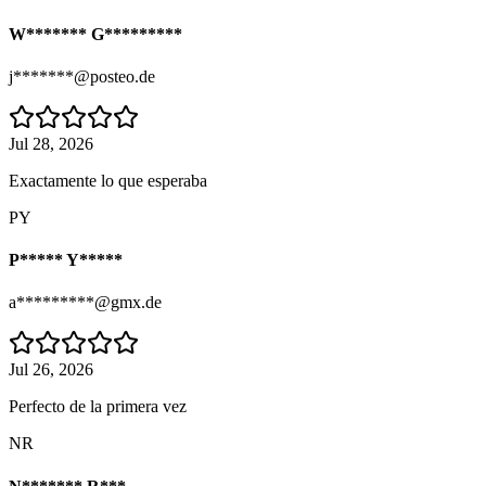
W******* G*********
j*******@posteo.de
Jul 28, 2026
Exactamente lo que esperaba
PY
P***** Y*****
a*********@gmx.de
Jul 26, 2026
Perfecto de la primera vez
NR