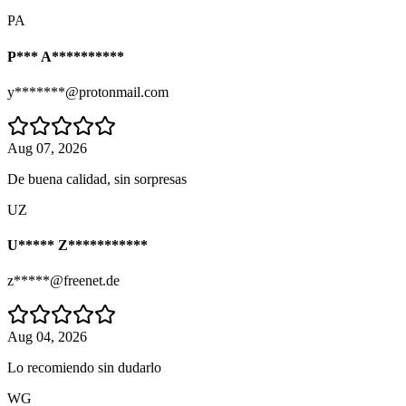
PA
P*** A**********
y*******@protonmail.com
Aug 07, 2026
De buena calidad, sin sorpresas
UZ
U***** Z***********
z*****@freenet.de
Aug 04, 2026
Lo recomiendo sin dudarlo
WG