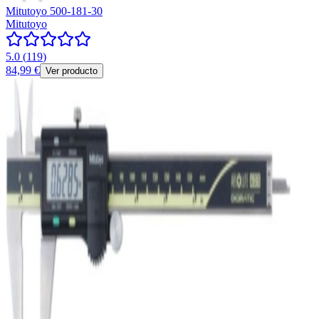
Mitutoyo 500-181-30
Mitutoyo
5.0
(
119
)
84,99 €
Ver producto