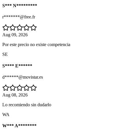
S*** N*********
r*******@free.fr
Aug 09, 2026
Por este precio no existe competencia
SE
S**** E******
d******@movistar.es
Aug 08, 2026
Lo recomiendo sin dudarlo
WA
W*** A********