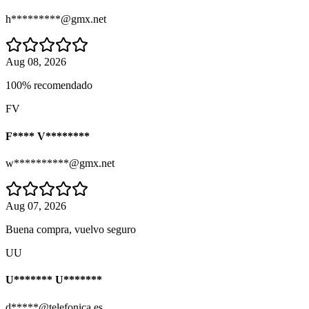
h*********@gmx.net
Aug 08, 2026
100% recomendado
FV
F**** V********
w**********@gmx.net
Aug 07, 2026
Buena compra, vuelvo seguro
UU
U******* U*******
d*****@telefonica.es