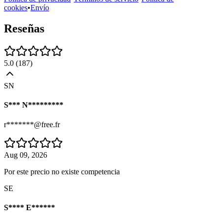
cookies
•
Envío
Reseñas
5.0
(
187
)
SN
S*** N*********
r*******@free.fr
Aug 09, 2026
Por este precio no existe competencia
SE
S**** E******