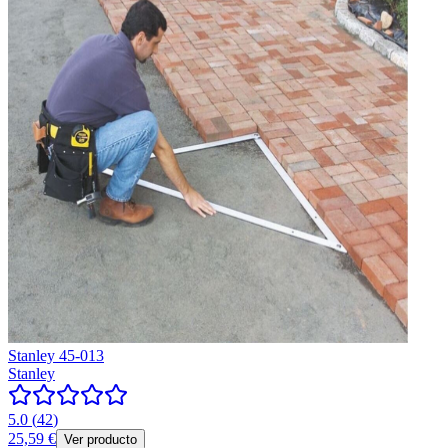
Stanley 45-013
Stanley
5.0
(
42
)
25,59 €
Ver producto