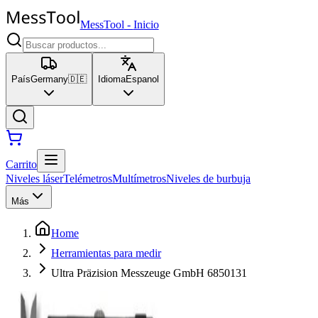
MessTool
-
Inicio
País
Germany
🇩🇪
Idioma
Espanol
Carrito
Niveles láser
Telémetros
Multímetros
Niveles de burbuja
Más
Home
Herramientas para medir
Ultra Präzision Messzeuge GmbH 6850131