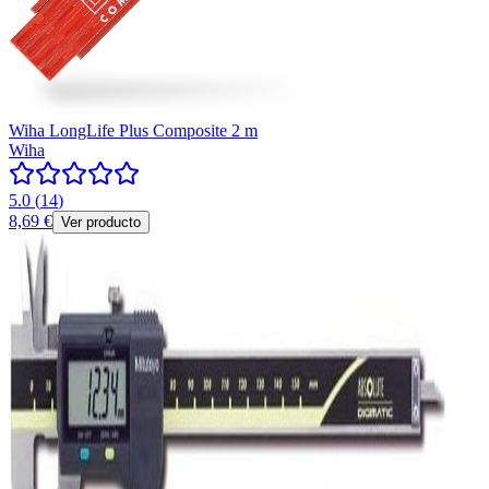
Wiha LongLife Plus Composite 2 m
Wiha
5.0
(
14
)
8,69 €
Ver producto