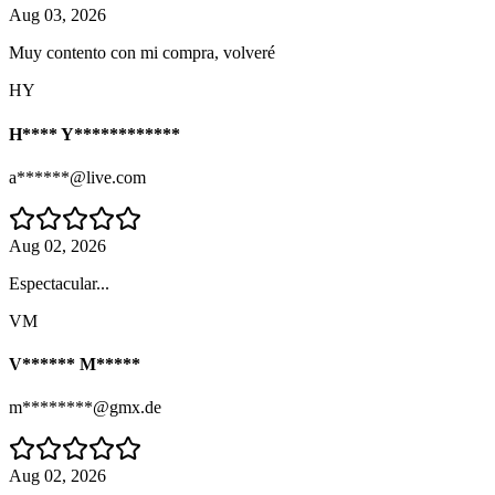
Aug 03, 2026
Muy contento con mi compra, volveré
HY
H**** Y************
a******@live.com
Aug 02, 2026
Espectacular...
VM
V****** M*****
m********@gmx.de
Aug 02, 2026