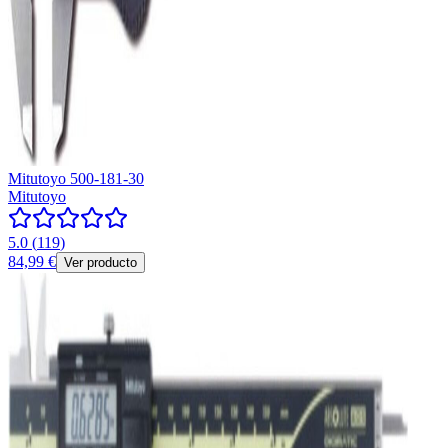
Mitutoyo 500-181-30
Mitutoyo
5.0
(
119
)
84,99 €
Ver producto