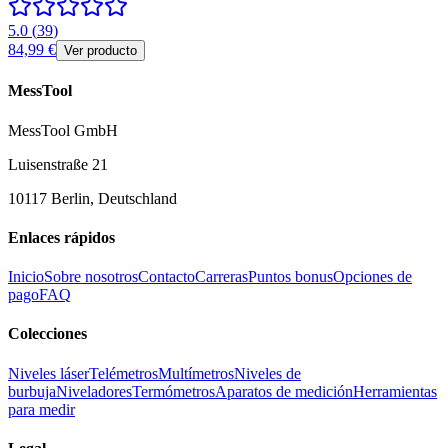
5.0
(
39
)
84,99 €
Ver producto
MessTool
MessTool GmbH
Luisenstraße 21
10117 Berlin, Deutschland
Enlaces rápidos
Inicio
Sobre nosotros
Contacto
Carreras
Puntos bonus
Opciones de
pago
FAQ
Colecciones
Niveles láser
Telémetros
Multímetros
Niveles de
burbuja
Niveladores
Termómetros
Aparatos de medición
Herramientas
para medir