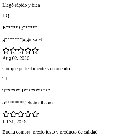
Llegó rápido y bien
BQ
B***** Q******
g*******@gmx.net
Aug 02, 2026
Cumple perfectamente su cometido
TI
T****** I***********
o********@hotmail.com
Jul 31, 2026
Buena compra, precio justo y producto de calidad