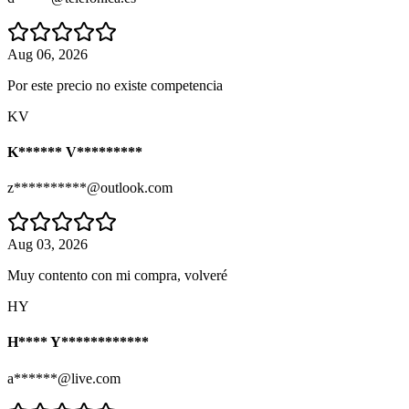
Aug 06, 2026
Por este precio no existe competencia
KV
K****** V*********
z**********@outlook.com
Aug 03, 2026
Muy contento con mi compra, volveré
HY
H**** Y************
a******@live.com