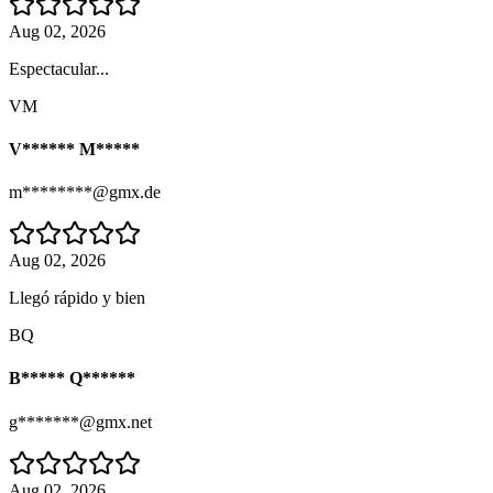
Aug 02, 2026
Espectacular...
VM
V****** M*****
m********@gmx.de
Aug 02, 2026
Llegó rápido y bien
BQ
B***** Q******
g*******@gmx.net
Aug 02, 2026