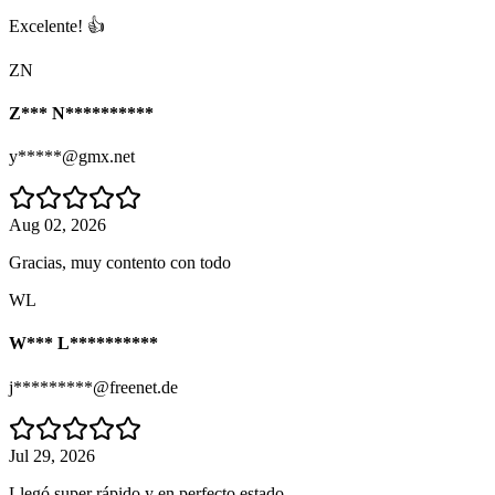
Excelente! 👍
ZN
Z*** N**********
y*****@gmx.net
Aug 02, 2026
Gracias, muy contento con todo
WL
W*** L**********
j*********@freenet.de
Jul 29, 2026
Llegó super rápido y en perfecto estado