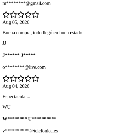
m********@gmail.com
Aug 05, 2026
Buena compra, todo llegó en buen estado
JJ
J****** J*****
o********@live.com
Aug 04, 2026
Espectacular...
WU
W******** U**********
v**********@telefonica.es