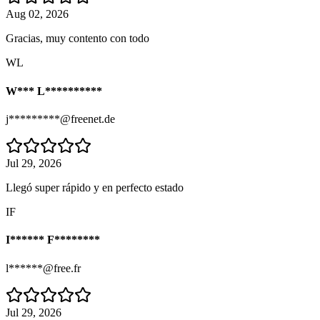
Aug 02, 2026
Gracias, muy contento con todo
WL
W*** L**********
j*********@freenet.de
Jul 29, 2026
Llegó super rápido y en perfecto estado
IF
I****** F********
l******@free.fr
Jul 29, 2026