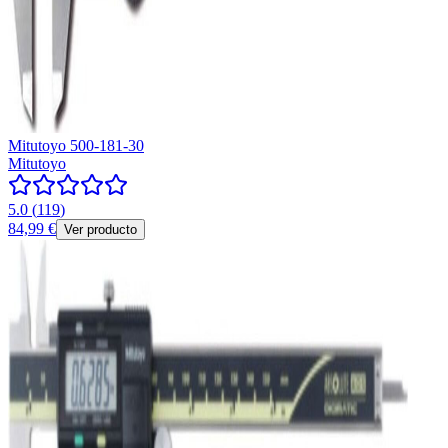
Mitutoyo 500-181-30
Mitutoyo
5.0
(
119
)
84,99 €
Ver producto