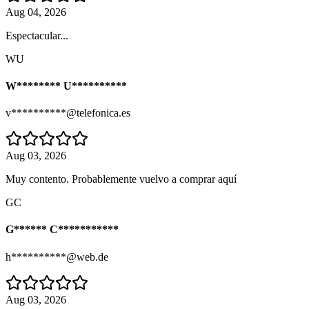
Aug 04, 2026
Espectacular...
WU
W******** U**********
v**********@telefonica.es
Aug 03, 2026
Muy contento. Probablemente vuelvo a comprar aquí
GC
G****** C***********
h**********@web.de
Aug 03, 2026