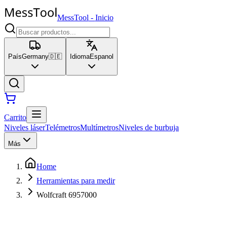
MessTool
-
Inicio
País
Germany
🇩🇪
Idioma
Espanol
Carrito
Niveles láser
Telémetros
Multímetros
Niveles de burbuja
Más
Home
Herramientas para medir
Wolfcraft 6957000