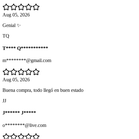
Aug 05, 2026
Genial ✨
TQ
T**** Q***********
m********@gmail.com
Aug 05, 2026
Buena compra, todo llegó en buen estado
JJ
J****** J*****
o********@live.com