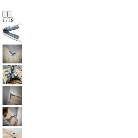
1
/
19