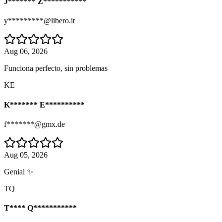
J******* Z***********
y*********@libero.it
Aug 06, 2026
Funciona perfecto, sin problemas
KE
K******* E**********
f*******@gmx.de
Aug 05, 2026
Genial ✨
TQ
T**** Q***********