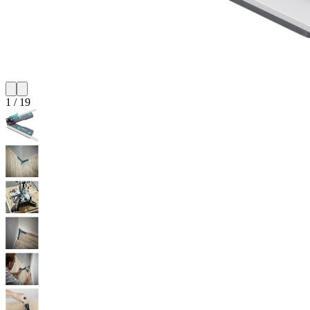
1
/
19