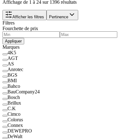
Affichage de 1 à 24 sur 1396 résultats
Afficher les filtres
Pertinence
Filtres
Fourchette de prix
Appliquer
Marques
4K5
AGT
AS
Anrotec
BGS
BMI
Bahco
BauCompany24
Bosch
Brillux
C.K
Cimco
Colorus
Connex
DEWEPRO
DeWalt