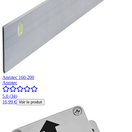
Anrotec 160-200
Anrotec
5.0
(
34
)
16,99 €
Voir le produit