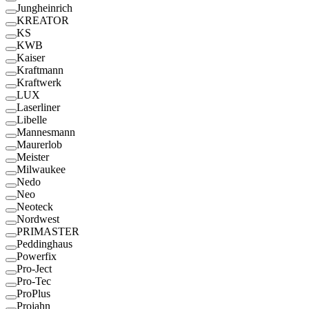
Jungheinrich
KREATOR
KS
KWB
Kaiser
Kraftmann
Kraftwerk
LUX
Laserliner
Libelle
Mannesmann
Maurerlob
Meister
Milwaukee
Nedo
Neo
Neoteck
Nordwest
PRIMASTER
Peddinghaus
Powerfix
Pro-Ject
Pro-Tec
ProPlus
Projahn