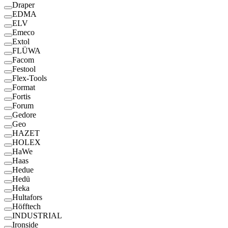
Draper
EDMA
ELV
Emeco
Extol
FLÜWA
Facom
Festool
Flex-Tools
Format
Fortis
Forum
Gedore
Geo
HAZET
HOLEX
HaWe
Haas
Hedue
Hedü
Heka
Hultafors
Höfftech
INDUSTRIAL
Ironside