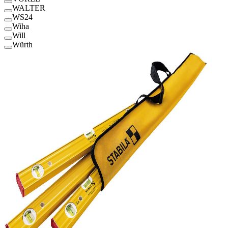
WALTER
WS24
Wiha
Will
Würth