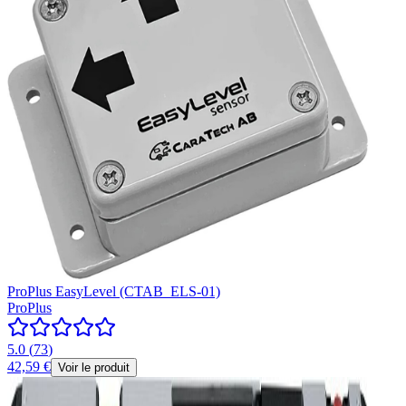
ProPlus EasyLevel (CTAB_ELS-01)
ProPlus
5.0
(
73
)
42,59 €
Voir le produit