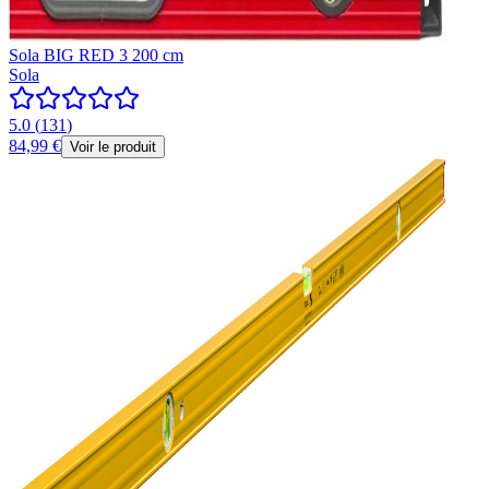
Sola BIG RED 3 200 cm
Sola
5.0
(
131
)
84,99 €
Voir le produit