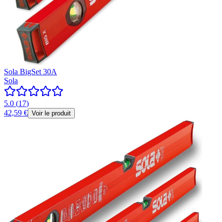
Sola BigSet 30A
Sola
5.0
(
17
)
42,59 €
Voir le produit