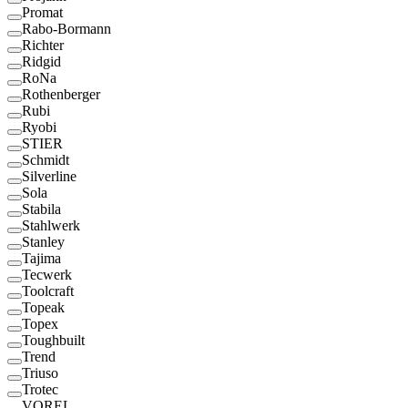
Promat
Rabo-Bormann
Richter
Ridgid
RoNa
Rothenberger
Rubi
Ryobi
STIER
Schmidt
Silverline
Sola
Stabila
Stahlwerk
Stanley
Tajima
Tecwerk
Toolcraft
Topeak
Topex
Toughbuilt
Trend
Triuso
Trotec
VOREL