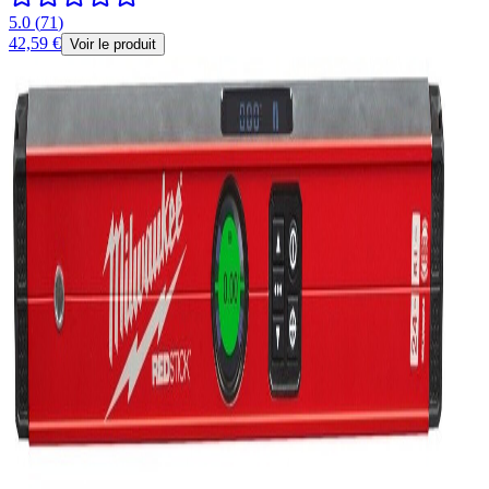
5.0
(
71
)
42,59 €
Voir le produit