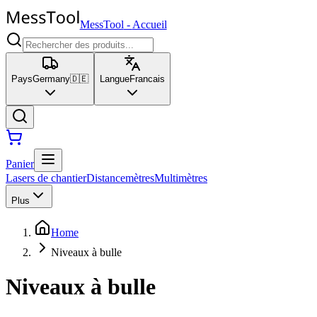
MessTool
-
Accueil
Pays
Germany
🇩🇪
Langue
Francais
Panier
Lasers de chantier
Distancemètres
Multimètres
Plus
Home
Niveaux à bulle
Niveaux à bulle