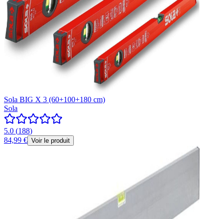
Sola BIG X 3 (60+100+180 cm)
Sola
5.0
(
188
)
84,99 €
Voir le produit