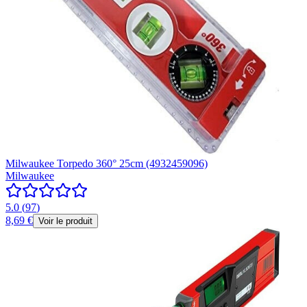
Milwaukee Torpedo 360° 25cm (4932459096)
Milwaukee
5.0
(
97
)
8,69 €
Voir le produit