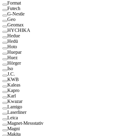
Format
Futech
G-Nestle
Geo
Geomax
HYCHIKA
Hedue
Hedü
Hoto
Huepar
Huez
Hörger
Iso
J.C.
KWB
Kaleas
Kapro
Karl
Kwazar
Lamigo
Laserliner
Leica
Magnet-Messstativ
Magni
Makita