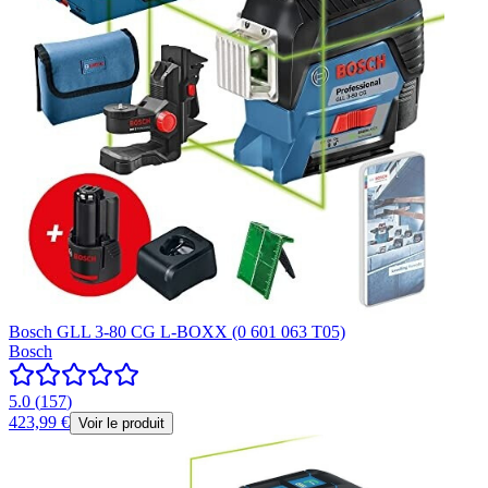
Bosch GLL 3-80 CG L-BOXX (0 601 063 T05)
Bosch
5.0
(
157
)
423,99 €
Voir le produit