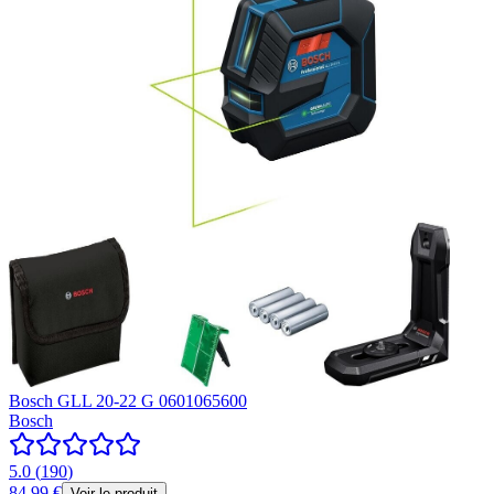
Bosch GLL 20-22 G 0601065600
Bosch
5.0
(
190
)
84,99 €
Voir le produit