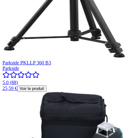
Parkside PKLLP 360 B3
Parkside
5.0
(
88
)
25,59 €
Voir le produit