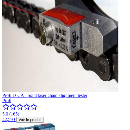
Profi D-CAT point laser chain alignment tester
Profi
5.0
(
165
)
42,59 €
Voir le produit