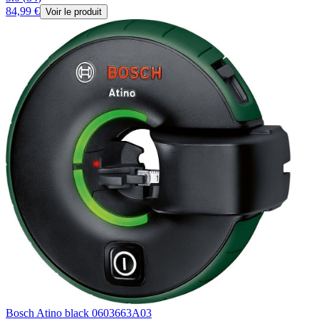
84,99 €
Voir le produit
Bosch Atino black 0603663A03