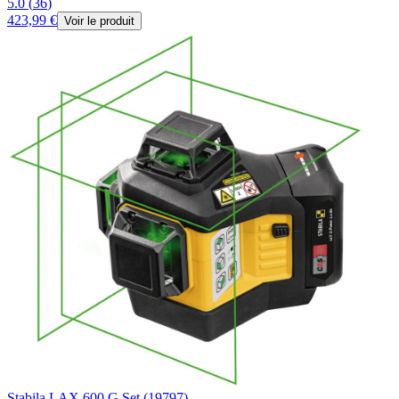
5.0
(
36
)
423,99 €
Voir le produit
Stabila LAX 600 G Set (19797)