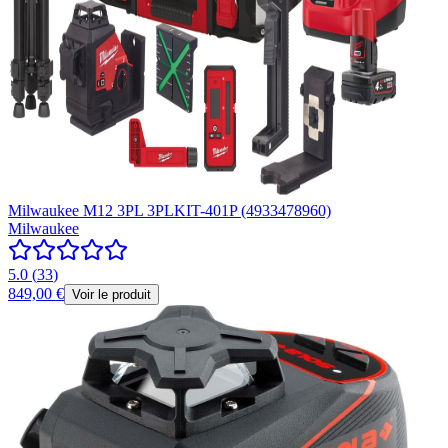
Milwaukee M12 3PL 3PLKIT-401P (4933478960)
Milwaukee
5.0
(
33
)
849,00 €
Voir le produit