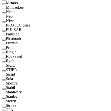
Metabo
Milwaukee
Nedo
Neo
Nivel
PROTEC.class
PULSAR
Parkside
Picotronic
Prexiso
Profi
Ridgid
RockSeed
Ryobi
SKIL
STIER
Smart
Sola
Spectra
Stabila
Stahlwerk
Stanley
Storch
Stroxx
TFA