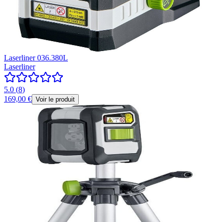
Laserliner 036.380L
Laserliner
5.0
(
8
)
169,00 €
Voir le produit