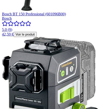
Bosch BT 150 Professional (601096B00)
Bosch
5.0
(
9
)
42,59 €
Voir le produit