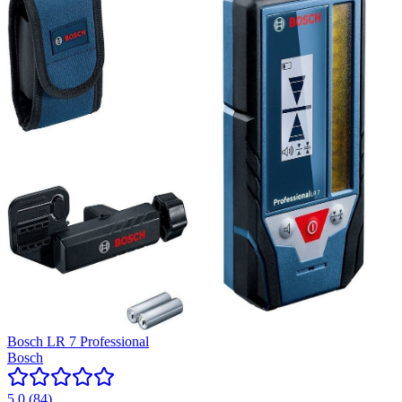
Bosch LR 7 Professional
Bosch
5.0
(
84
)