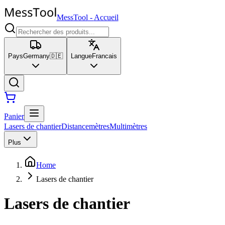
MessTool
-
Accueil
Pays
Germany
🇩🇪
Langue
Francais
Panier
Lasers de chantier
Distancemètres
Multimètres
Plus
Home
Lasers de chantier
Lasers de chantier