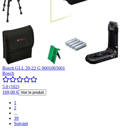
Bosch GLL 20-22 G 0601065601
Bosch
5.0
(
102
)
169,00 €
Voir le produit
1
2
...
39
Suivant