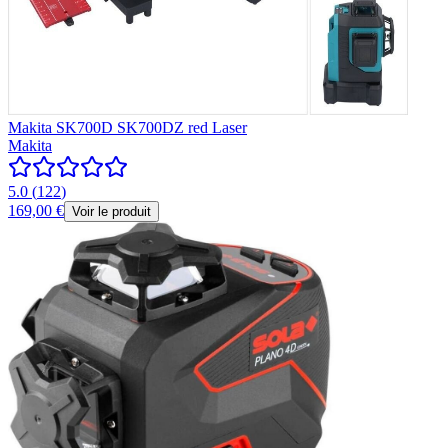
Makita SK700D SK700DZ red Laser
Makita
5.0
(
122
)
169,00 €
Voir le produit