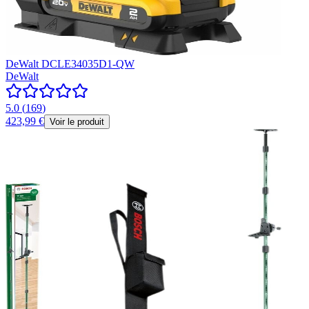
DeWalt DCLE34035D1-QW
DeWalt
5.0
(
169
)
423,99 €
Voir le produit