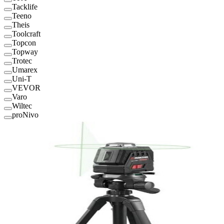
Tacklife
Teeno
Theis
Toolcraft
Topcon
Topway
Trotec
Umarex
Uni-T
VEVOR
Varo
Wiltec
proNivo