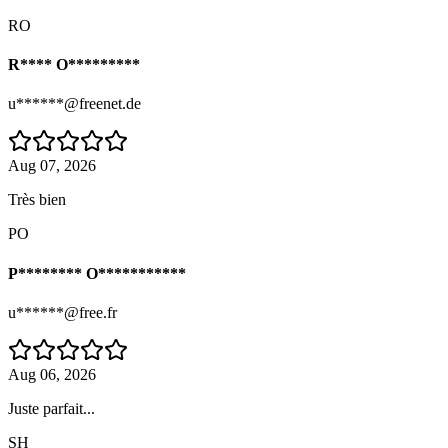
RO
R**** O*********
u******@freenet.de
Aug 07, 2026
Très bien
PO
P******** O***********
u******@free.fr
Aug 06, 2026
Juste parfait...
SH