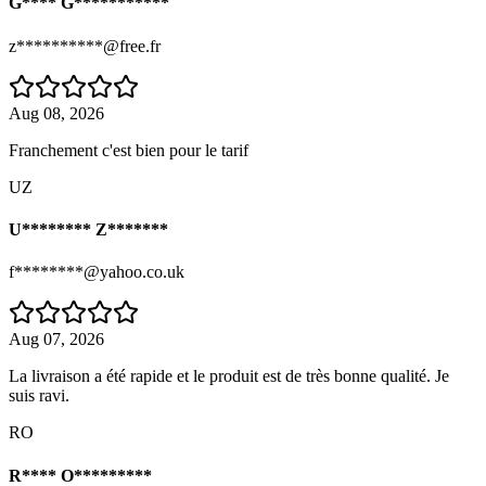
G**** G***********
z**********@free.fr
Aug 08, 2026
Franchement c'est bien pour le tarif
UZ
U******** Z*******
f********@yahoo.co.uk
Aug 07, 2026
La livraison a été rapide et le produit est de très bonne qualité. Je
suis ravi.
RO
R**** O*********