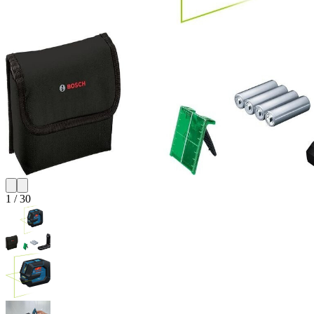
1
/
30