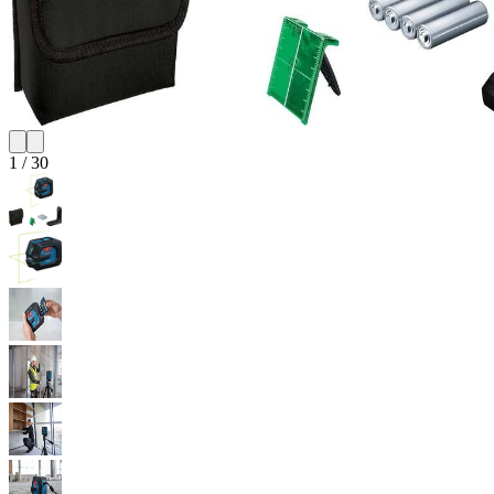
1
/
30