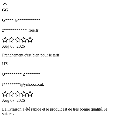
GG
G**** G***********
z**********@free.fr
Aug 08, 2026
Franchement c'est bien pour le tarif
UZ
U******** Z*******
f********@yahoo.co.uk
Aug 07, 2026
La livraison a été rapide et le produit est de très bonne qualité. Je
suis ravi.