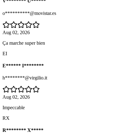
V******** U******
o**********@movistar.es
Aug 02, 2026
Ça marche super bien
EI
E****** I********
h********@virgilio.it
Aug 02, 2026
Impeccable
RX
R******** X*****