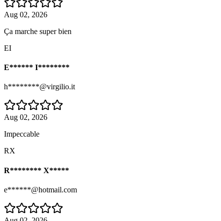
Aug 02, 2026
Ça marche super bien
EI
E****** I********
h********@virgilio.it
Aug 02, 2026
Impeccable
RX
R******** X*****
e******@hotmail.com
Aug 02, 2026