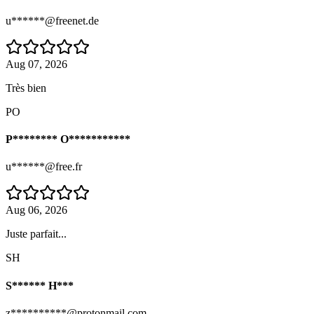
u******@freenet.de
Aug 07, 2026
Très bien
PO
P******** O***********
u******@free.fr
Aug 06, 2026
Juste parfait...
SH
S****** H***
z**********@protonmail.com