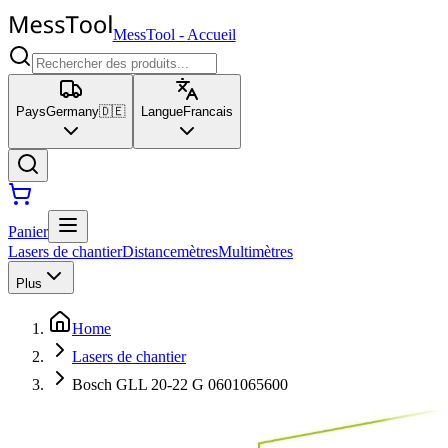
MessTool
-
Accueil
Pays
Germany
🇩🇪
Langue
Francais
Panier
Lasers de chantier
Distancemètres
Multimètres
Plus
Home
Lasers de chantier
Bosch GLL 20-22 G 0601065600