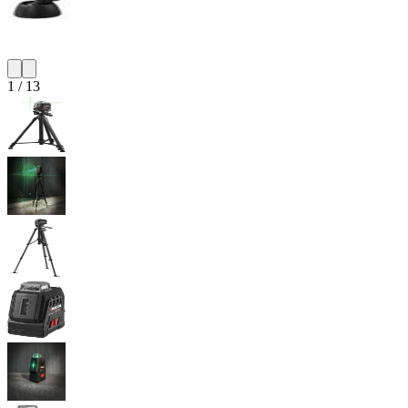
1
/
13