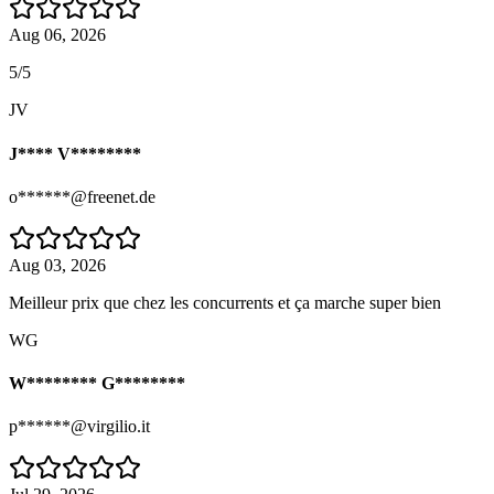
Aug 06, 2026
5/5
JV
J**** V********
o******@freenet.de
Aug 03, 2026
Meilleur prix que chez les concurrents et ça marche super bien
WG
W******** G********
p******@virgilio.it