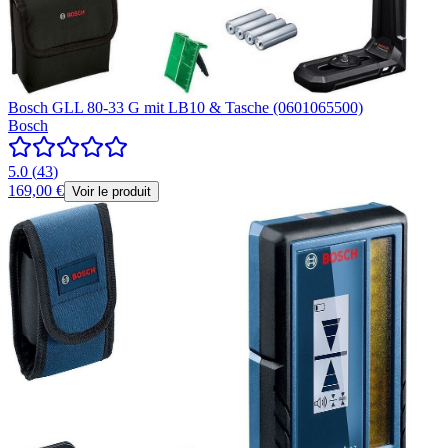
Bosch GLL 80-33 G mit LB10 & Tasche (0601065500)
Bosch
5.0
(
43
)
169,00 €
Voir le produit