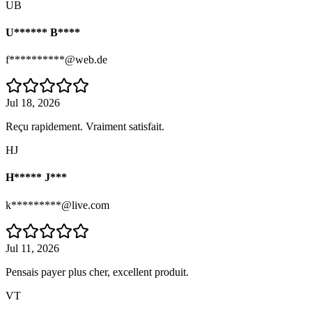
UB
U****** B****
f**********@web.de
Jul 18, 2026
Reçu rapidement. Vraiment satisfait.
HJ
H***** J***
k*********@live.com
Jul 11, 2026
Pensais payer plus cher, excellent produit.
VT