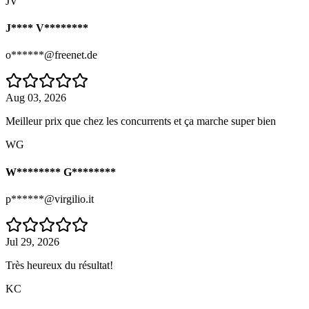
JV
J**** V********
o******@freenet.de
Aug 03, 2026
Meilleur prix que chez les concurrents et ça marche super bien
WG
W******** G********
p******@virgilio.it
Jul 29, 2026
Très heureux du résultat!
KC