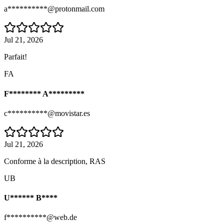
a**********@protonmail.com
Jul 21, 2026
Parfait!
FA
F******** A*********
c**********@movistar.es
Jul 21, 2026
Conforme à la description, RAS
UB
U****** B****
f**********@web.de