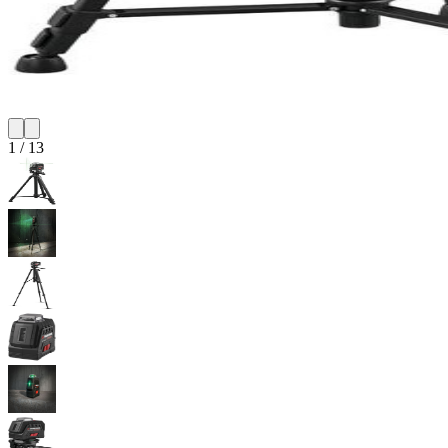
1
/
13