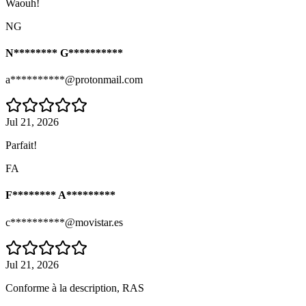
Waouh!
NG
N******** G**********
a**********@protonmail.com
Jul 21, 2026
Parfait!
FA
F******** A*********
c**********@movistar.es
Jul 21, 2026
Conforme à la description, RAS