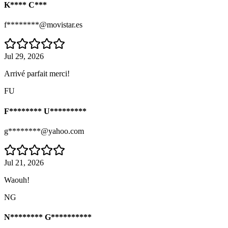
K**** C***
f********@movistar.es
Jul 29, 2026
Arrivé parfait merci!
FU
F******** U*********
g********@yahoo.com
Jul 21, 2026
Waouh!
NG
N******** G**********