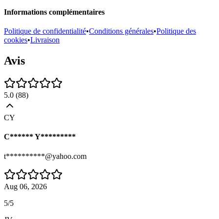
Informations complémentaires
Politique de confidentialité
•
Conditions générales
•
Politique des
cookies
•
Livraison
Avis
5.0
(
88
)
CY
C****** Y*********
t**********@yahoo.com
Aug 06, 2026
5/5