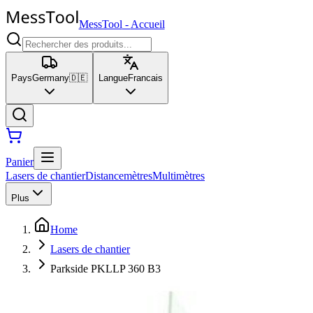
MessTool
-
Accueil
Pays
Germany
🇩🇪
Langue
Francais
Panier
Lasers de chantier
Distancemètres
Multimètres
Plus
Home
Lasers de chantier
Parkside PKLLP 360 B3