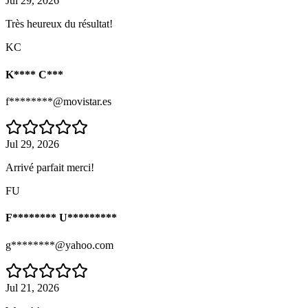
Jul 29, 2026
Très heureux du résultat!
KC
K**** C***
f********@movistar.es
Jul 29, 2026
Arrivé parfait merci!
FU
F******** U*********
g********@yahoo.com
Jul 21, 2026