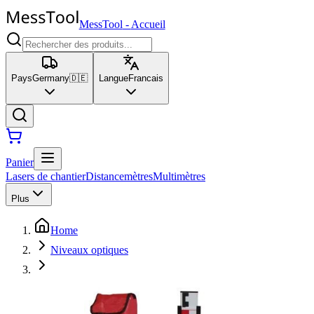
MessTool
-
Accueil
Pays
Germany
🇩🇪
Langue
Francais
Panier
Lasers de chantier
Distancemètres
Multimètres
Plus
Home
Niveaux optiques