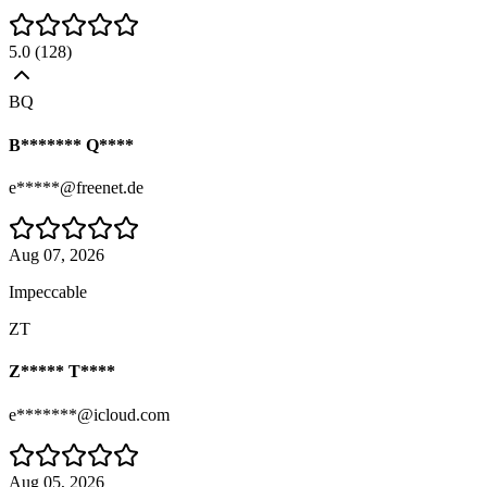
5.0
(
128
)
BQ
B******* Q****
e*****@freenet.de
Aug 07, 2026
Impeccable
ZT
Z***** T****
e*******@icloud.com
Aug 05, 2026