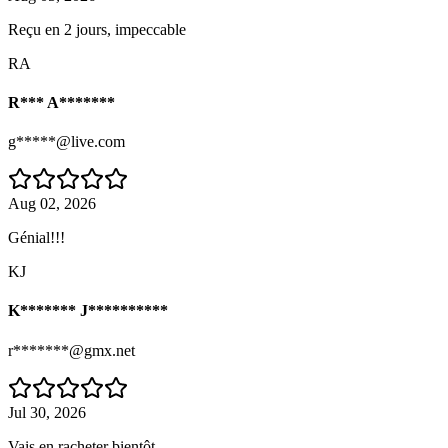
Reçu en 2 jours, impeccable
RA
R*** A*******
g*****@live.com
Aug 02, 2026
Génial!!!
KJ
K******* J**********
r*******@gmx.net
Jul 30, 2026
Vais en racheter bientôt