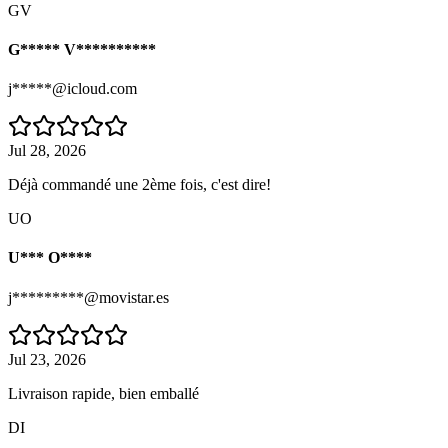
GV
G***** V**********
j*****@icloud.com
Jul 28, 2026
Déjà commandé une 2ème fois, c'est dire!
UO
U*** O****
j*********@movistar.es
Jul 23, 2026
Livraison rapide, bien emballé
DI