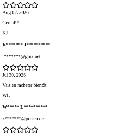
Aug 02, 2026
Génial!!!
KJ
K******* J**********
r*******@gmx.net
Jul 30, 2026
Vais en racheter bientôt
WL
W***** L**********
z*******@posteo.de