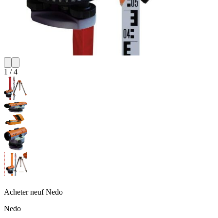
1
/
4
Acheter neuf
Nedo
Nedo