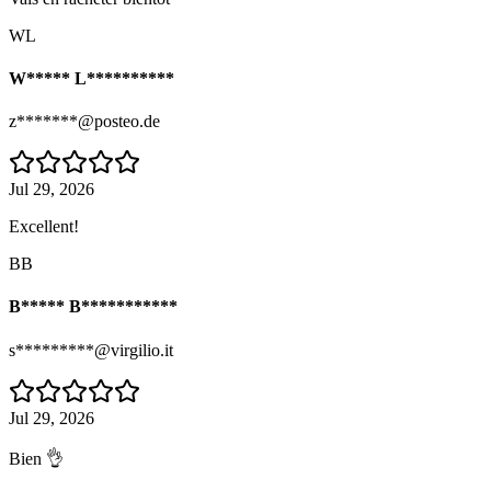
WL
W***** L**********
z*******@posteo.de
Jul 29, 2026
Excellent!
BB
B***** B***********
s*********@virgilio.it
Jul 29, 2026
Bien 👌