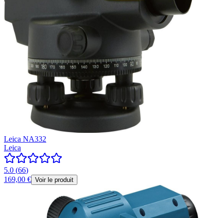
Leica NA332
Leica
5.0
(
66
)
169,00 €
Voir le produit