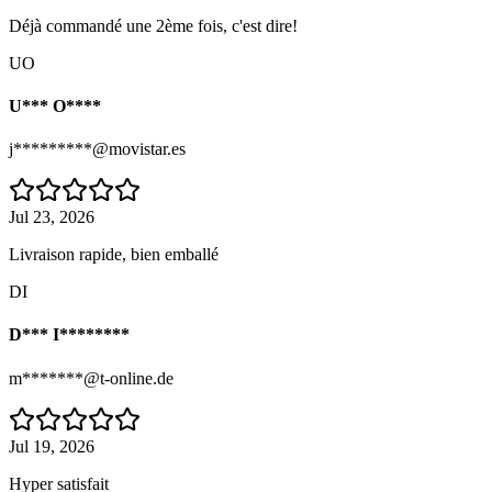
Déjà commandé une 2ème fois, c'est dire!
UO
U*** O****
j*********@movistar.es
Jul 23, 2026
Livraison rapide, bien emballé
DI
D*** I********
m*******@t-online.de
Jul 19, 2026
Hyper satisfait