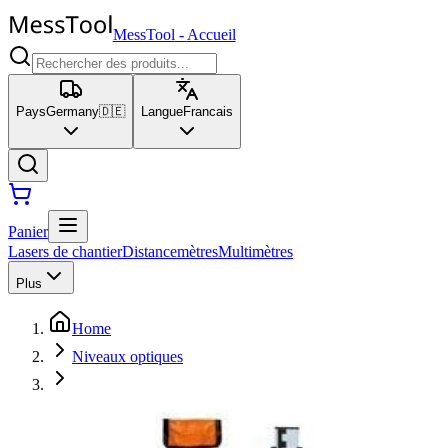
MessTool
-
Accueil
Pays
Germany
🇩🇪
Langue
Francais
Panier
Lasers de chantier
Distancemètres
Multimètres
Plus
Home
Niveaux optiques