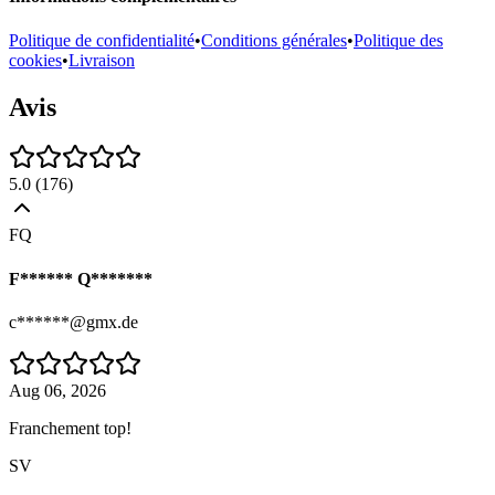
Politique de confidentialité
•
Conditions générales
•
Politique des
cookies
•
Livraison
Avis
5.0
(
176
)
FQ
F****** Q*******
c******@gmx.de
Aug 06, 2026
Franchement top!
SV