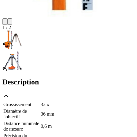
1
/
2
Description
Grossissement
32 x
Diamètre de
36 mm
l'objectif
Distance minimale
0,6 m
de mesure
Précision du