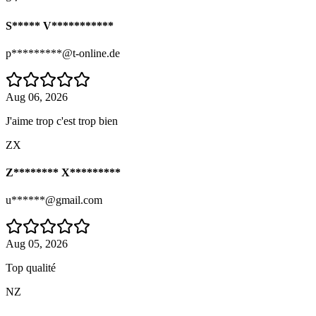
S***** V***********
p*********@t-online.de
Aug 06, 2026
J'aime trop c'est trop bien
ZX
Z******** X*********
u******@gmail.com
Aug 05, 2026
Top qualité
NZ