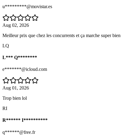
u*********@movistar.es
Aug 02, 2026
Meilleur prix que chez les concurrents et ça marche super bien
LQ
L*** Q********
e*******@icloud.com
Aug 01, 2026
Trop bien lol
RI
R****** I**********
q******@free.fr