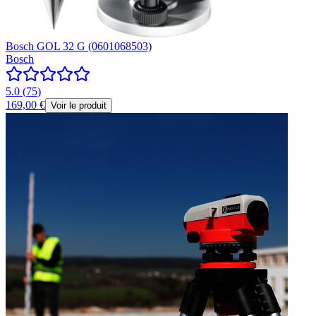
Bosch GOL 32 G (0601068503)
Bosch
5.0
(
75
)
169,00 €
Voir le produit