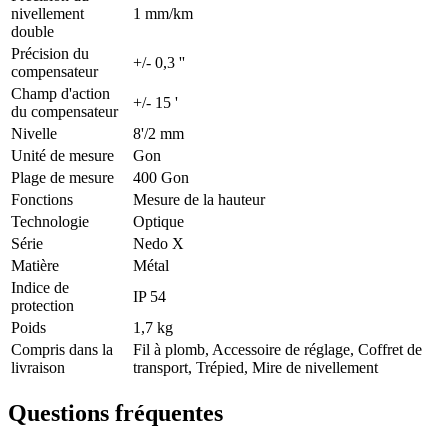
nivellement
1 mm/km
double
Précision du
+/- 0,3 ''
compensateur
Champ d'action
+/- 15 '
du compensateur
Nivelle
8'/2 mm
Unité de mesure
Gon
Plage de mesure
400 Gon
Fonctions
Mesure de la hauteur
Technologie
Optique
Série
Nedo X
Matière
Métal
Indice de
IP 54
protection
Poids
1,7 kg
Compris dans la
Fil à plomb, Accessoire de réglage, Coffret de
livraison
transport, Trépied, Mire de nivellement
Questions fréquentes