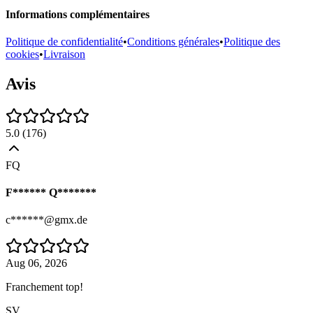
Informations complémentaires
Politique de confidentialité
•
Conditions générales
•
Politique des
cookies
•
Livraison
Avis
5.0
(
176
)
FQ
F****** Q*******
c******@gmx.de
Aug 06, 2026
Franchement top!
SV