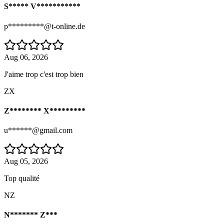
S***** V***********
p*********@t-online.de
Aug 06, 2026
J'aime trop c'est trop bien
ZX
Z******** X*********
u******@gmail.com
Aug 05, 2026
Top qualité
NZ
N******* Z***