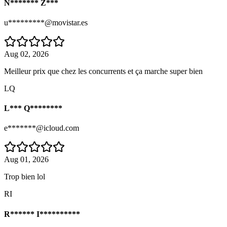
N******* Z***
u*********@movistar.es
Aug 02, 2026
Meilleur prix que chez les concurrents et ça marche super bien
LQ
L*** Q********
e*******@icloud.com
Aug 01, 2026
Trop bien lol
RI
R****** I**********