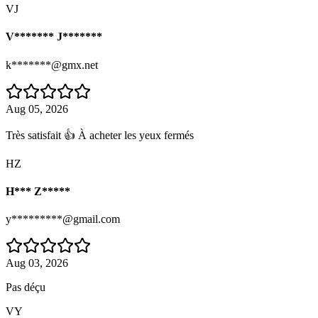
VJ
V******* J*******
k*******@gmx.net
Aug 05, 2026
Très satisfait 👍 À acheter les yeux fermés
HZ
H*** Z*****
y*********@gmail.com
Aug 03, 2026
Pas déçu
VY