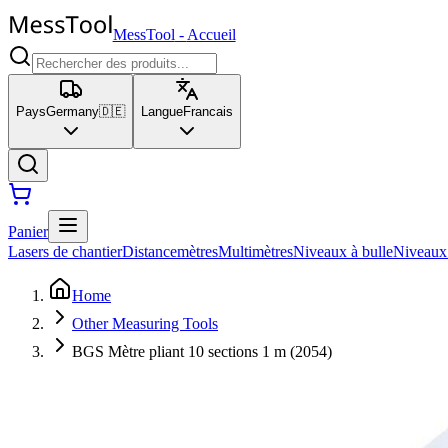
MessTool
-
Accueil
Pays
Germany
🇩🇪
Langue
Francais
Panier
Lasers de chantier
Distancemètres
Multimètres
Niveaux à bulle
Niveaux
Home
Other Measuring Tools
BGS Mètre pliant 10 sections 1 m (2054)