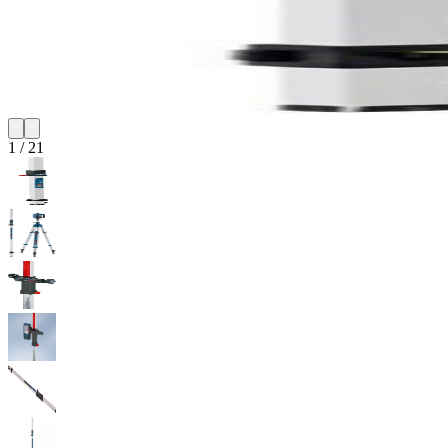
1
/
21