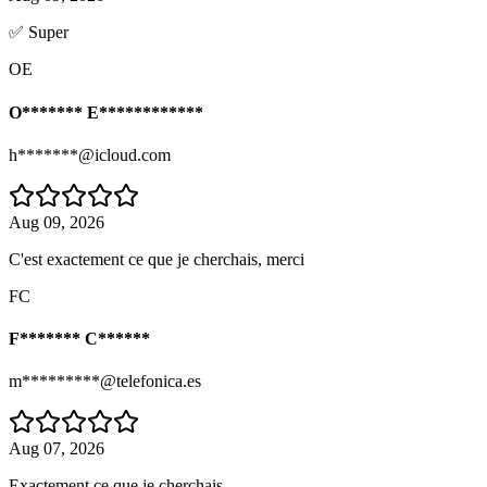
✅ Super
OE
O******* E************
h*******@icloud.com
Aug 09, 2026
C'est exactement ce que je cherchais, merci
FC
F******* C******
m*********@telefonica.es
Aug 07, 2026
Exactement ce que je cherchais