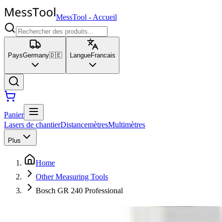
MessTool
-
Accueil
Pays
Germany
🇩🇪
Langue
Francais
Panier
Lasers de chantier
Distancemètres
Multimètres
Plus
Home
Other Measuring Tools
Bosch GR 240 Professional