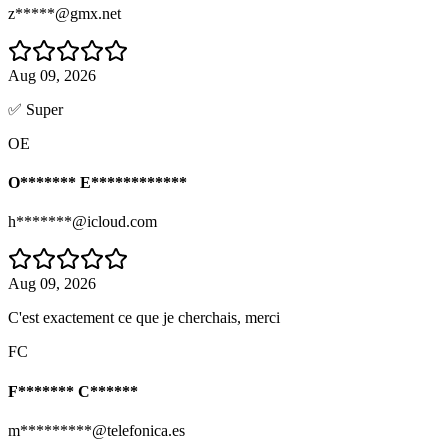
z*****@gmx.net
Aug 09, 2026
✅ Super
OE
O******* E************
h*******@icloud.com
Aug 09, 2026
C'est exactement ce que je cherchais, merci
FC
F******* C******
m*********@telefonica.es