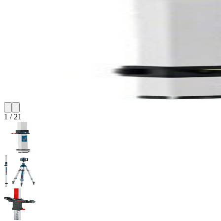
1
/
21