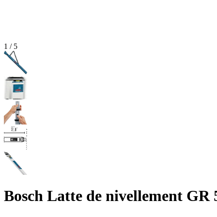
1
/
5
Bosch Latte de nivellement GR