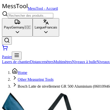
MessTool
-
Accueil
Pays
Germany
🇩🇪
Langue
Francais
Panier
Lasers de chantier
Distancemètres
Multimètres
Niveaux à bulle
Niveaux
Home
Other Measuring Tools
Bosch Latte de nivellement GR 500 Aluminium (06010946