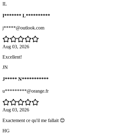
IL
I******* L**********
j*****@outlook.com
Aug 03, 2026
Excellent!
JN
J***** N***********
u*********@orange.fr
Aug 03, 2026
Exactement ce qu'il me fallait 😊
HG