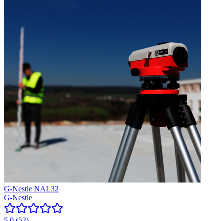
G-Nestle NAL32
G-Nestle
5.0
(
52
)