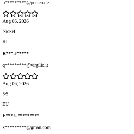
b*********@posteo.de
Aug 06, 2026
Nickel
RJ
R*** J*****
q*********@virgilio.it
Aug 06, 2026
5/5
EU
E*** U*********
x*********@gmail.com