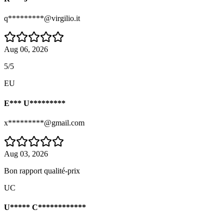
q*********@virgilio.it
Aug 06, 2026
5/5
EU
E*** U*********
x*********@gmail.com
Aug 03, 2026
Bon rapport qualité-prix
UC
U***** C************