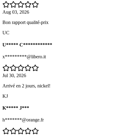
Aug 03, 2026
Bon rapport qualité-prix
UC
U***** C************
x*********@libero.it
Jul 30, 2026
Arrivé en 2 jours, nickel!
KJ
K***** J***
h*******@orange.fr