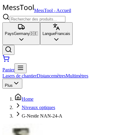
MessTool
-
Accueil
Pays
Germany
🇩🇪
Langue
Francais
Panier
Lasers de chantier
Distancemètres
Multimètres
Plus
Home
Niveaux optiques
G-Nestle NAN-24-A