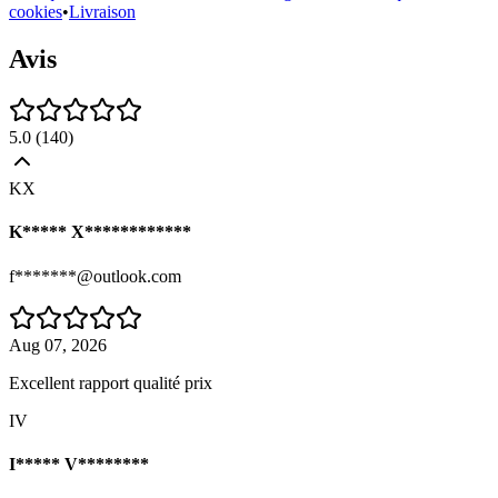
cookies
•
Livraison
Avis
5.0
(
140
)
KX
K***** X************
f*******@outlook.com
Aug 07, 2026
Excellent rapport qualité prix
IV
I***** V********