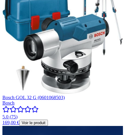
Bosch GOL 32 G (0601068503)
Bosch
5.0
(
75
)
169,00 €
Voir le produit