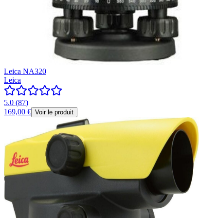
Leica NA320
Leica
5.0
(
87
)
169,00 €
Voir le produit