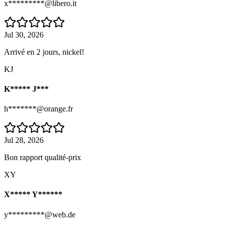
x*********@libero.it
Jul 30, 2026
Arrivé en 2 jours, nickel!
KJ
K***** J***
h*******@orange.fr
Jul 28, 2026
Bon rapport qualité-prix
XY
X***** Y******
y*********@web.de