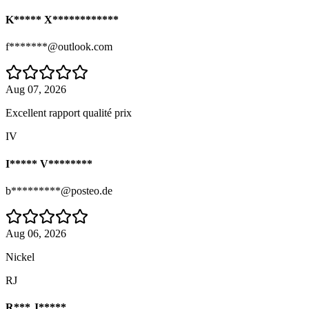
K***** X************
f*******@outlook.com
Aug 07, 2026
Excellent rapport qualité prix
IV
I***** V********
b*********@posteo.de
Aug 06, 2026
Nickel
RJ
R*** J*****