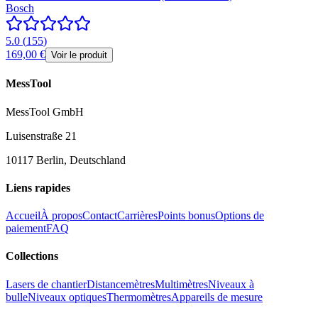
Bosch
5.0
(
155
)
169,00 €
Voir le produit
MessTool
MessTool GmbH
Luisenstraße 21
10117 Berlin, Deutschland
Liens rapides
Accueil
À propos
Contact
Carrières
Points bonus
Options de
paiement
FAQ
Collections
Lasers de chantier
Distancemètres
Multimètres
Niveaux à
bulle
Niveaux optiques
Thermomètres
Appareils de mesure