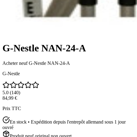
G-Nestle NAN-24-A
Acheter neuf
G-Nestle NAN-24-A
G-Nestle
5.0
(
140
)
84,99 €
Prix TTC
En stock • Expédition depuis l'entrepôt allemand sous 1 jour
ouvré
Produit neuf original non ouvert