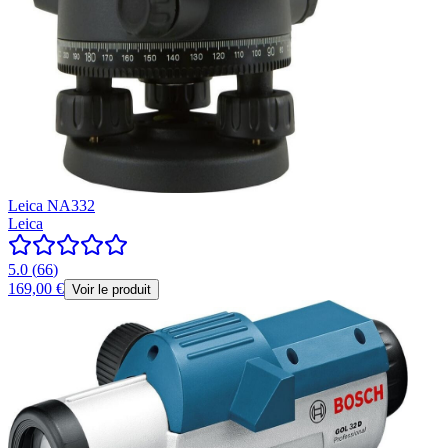
Leica NA332
Leica
5.0
(
66
)
169,00 €
Voir le produit