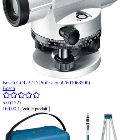
Bosch GOL 32 D Professional (601068500)
Bosch
5.0
(
172
)
169,00 €
Voir le produit