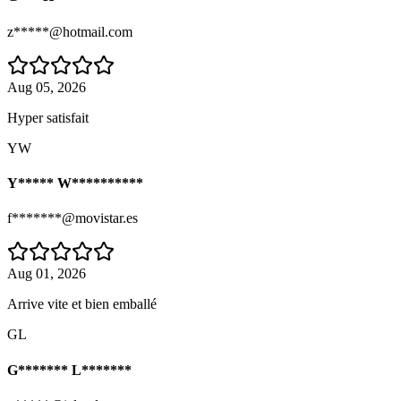
z*****@hotmail.com
Aug 05, 2026
Hyper satisfait
YW
Y***** W**********
f*******@movistar.es
Aug 01, 2026
Arrive vite et bien emballé
GL
G******* L*******