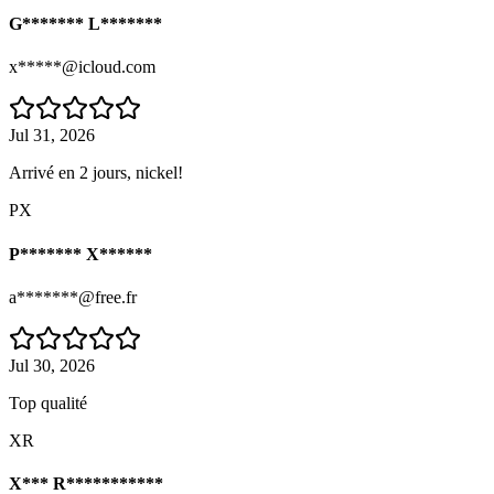
G******* L*******
x*****@icloud.com
Jul 31, 2026
Arrivé en 2 jours, nickel!
PX
P******* X******
a*******@free.fr
Jul 30, 2026
Top qualité
XR
X*** R***********