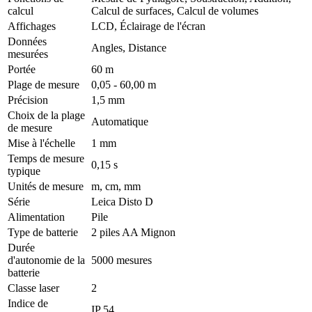
calcul
Calcul de surfaces, Calcul de volumes
Affichages
LCD, Éclairage de l'écran
Données
Angles, Distance
mesurées
Portée
60 m
Plage de mesure
0,05 - 60,00 m
Précision
1,5 mm
Choix de la plage
Automatique
de mesure
Mise à l'échelle
1 mm
Temps de mesure
0,15 s
typique
Unités de mesure
m, cm, mm
Série
Leica Disto D
Alimentation
Pile
Type de batterie
2 piles AA Mignon
Durée
d'autonomie de la
5000 mesures
batterie
Classe laser
2
Indice de
IP 54