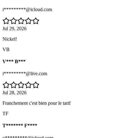
i*********@icloud.com
Jul 29, 2026
Nickel!
VB
V*** B***
i*********@live.com
Jul 28, 2026
Franchement c'est bien pour le tarif
TF
T******* F****
y*********@icloud.com