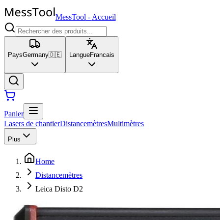
MessTool
-
Accueil
Pays
Germany
🇩🇪
Langue
Francais
Panier
Lasers de chantier
Distancemètres
Multimètres
Plus
Home
Distancemètres
Leica Disto D2