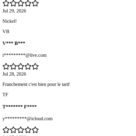
Jul 29, 2026
Nickel!
VB
V*** B***
i*********@live.com
Jul 28, 2026
Franchement c'est bien pour le tarif
TF
T******* F****
y*********@icloud.com