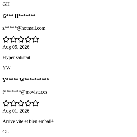
GH
G*** H*******
z*****@hotmail.com
Aug 05, 2026
Hyper satisfait
YW
Y***** W**********
f*******@movistar.es
Aug 01, 2026
Arrive vite et bien emballé
GL