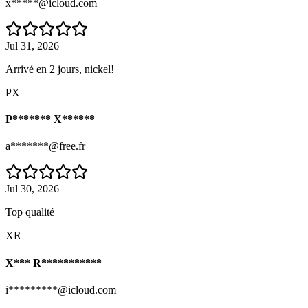
x*****@icloud.com
Jul 31, 2026
Arrivé en 2 jours, nickel!
PX
P******* X******
a*******@free.fr
Jul 30, 2026
Top qualité
XR
X*** R***********
i*********@icloud.com