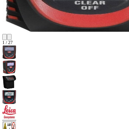
1
/
27