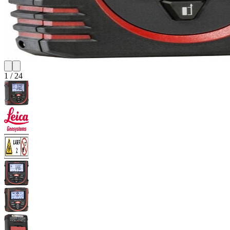
1
/
24