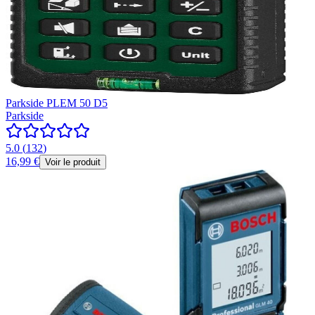
Parkside PLEM 50 D5
Parkside
5.0
(
132
)
16,99 €
Voir le produit