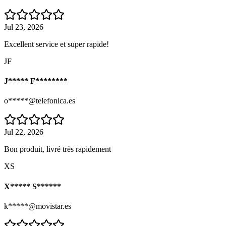
Jul 23, 2026
Excellent service et super rapide!
JF
J***** F********
o*****@telefonica.es
Jul 22, 2026
Bon produit, livré très rapidement
XS
X***** S******
k*****@movistar.es