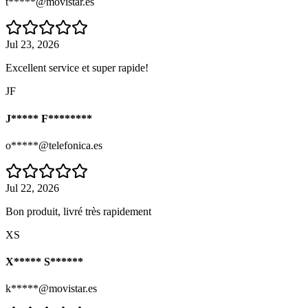
t*****@movistar.es
Jul 23, 2026
Excellent service et super rapide!
JF
J***** F********
o*****@telefonica.es
Jul 22, 2026
Bon produit, livré très rapidement
XS
X***** S******
k*****@movistar.es