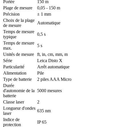
Portée
150 m
Plage de mesure
0,05 - 150 m
Précision
± 1 mm
Choix de la plage
Automatique
de mesure
Temps de mesure
0,5 s
typique
Temps de mesure
5 s
max.
Unités de mesure
ft, in, cm, mm, m
Série
Leica Disto X
Particularité
Arrêt automatique
Alimentation
Pile
Type de batterie
2 piles AAA Micro
Durée
d'autonomie de la
5000 mesures
batterie
Classe laser
2
Longueur d'ondes
635 nm
laser
Indice de
IP 65
protection