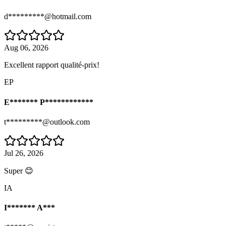
d*********@hotmail.com
Aug 06, 2026
Excellent rapport qualité-prix!
EP
E******* P************
t*********@outlook.com
Jul 26, 2026
Super 😊
IA
I******* A***