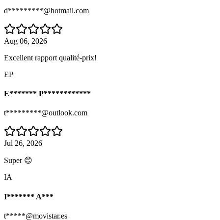
d*********@hotmail.com
Aug 06, 2026
Excellent rapport qualité-prix!
EP
E******* P************
t*********@outlook.com
Jul 26, 2026
Super 😊
IA
I******* A***
t*****@movistar.es