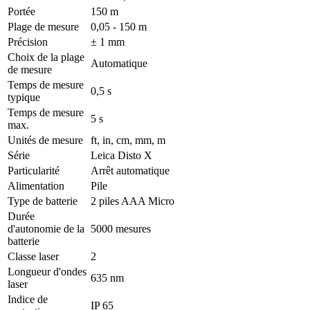
Portée
150 m
Plage de mesure
0,05 - 150 m
Précision
± 1 mm
Choix de la plage
Automatique
de mesure
Temps de mesure
0,5 s
typique
Temps de mesure
5 s
max.
Unités de mesure
ft, in, cm, mm, m
Série
Leica Disto X
Particularité
Arrêt automatique
Alimentation
Pile
Type de batterie
2 piles AAA Micro
Durée
d'autonomie de la
5000 mesures
batterie
Classe laser
2
Longueur d'ondes
635 nm
laser
Indice de
IP 65