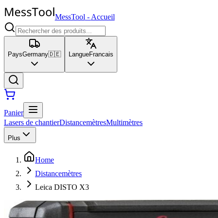
MessTool
-
Accueil
Pays
Germany
🇩🇪
Langue
Francais
Panier
Lasers de chantier
Distancemètres
Multimètres
Plus
Home
Distancemètres
Leica DISTO X3